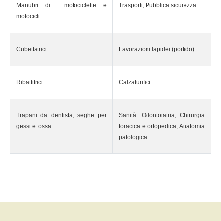
Manubri di motociclette e
Trasporti, Pubblica sicurezza
motocicli
Cubettatrici
Lavorazioni lapidei (porfido)
Ribattitrici
Calzaturifici
Trapani da dentista, seghe per
Sanità: Odontoiatria, Chirurgia
gessi e ossa
toracica e ortopedica, Anatomia
patologica