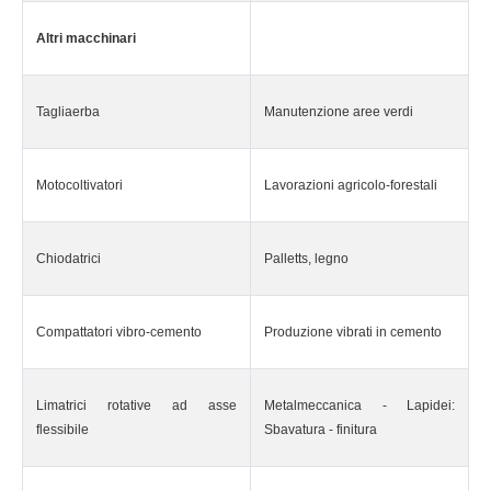
Altri macchinari
Tagliaerba
Manutenzione aree verdi
Motocoltivatori
Lavorazioni agricolo-forestali
Chiodatrici
Palletts, legno
Compattatori vibro-cemento
Produzione vibrati in cemento
Limatrici rotative ad asse
Metalmeccanica - Lapidei:
flessibile
Sbavatura - finitura