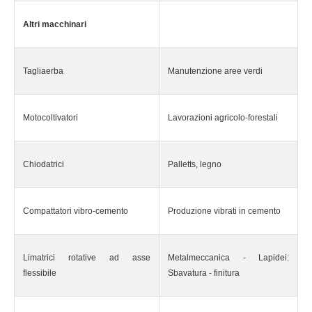
Altri macchinari
Tagliaerba
Manutenzione aree verdi
Motocoltivatori
Lavorazioni agricolo-forestali
Chiodatrici
Palletts, legno
Compattatori vibro-cemento
Produzione vibrati in cemento
Limatrici rotative ad asse
Metalmeccanica - Lapidei:
flessibile
Sbavatura - finitura