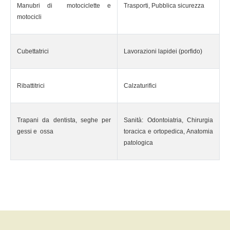
Manubri di motociclette e
Trasporti, Pubblica sicurezza
motocicli
Cubettatrici
Lavorazioni lapidei (porfido)
Ribattitrici
Calzaturifici
Trapani da dentista, seghe per
Sanità: Odontoiatria, Chirurgia
gessi e ossa
toracica e ortopedica, Anatomia
patologica