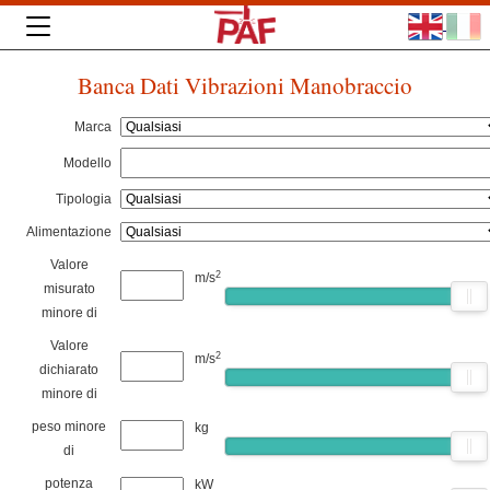
Banca Dati Vibrazioni Manobraccio
Marca
Modello
Tipologia
Alimentazione
Valore
2
m/s
misurato
minore di
Valore
2
m/s
dichiarato
minore di
peso minore
kg
di
potenza
kW