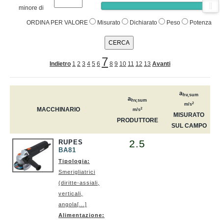
minore di
ORDINA PER VALORE
Misurato
Dichiarato
Peso
Potenza
7
Indietro
1
2
3
4
5
6
8
9
10
11
12
13
Avanti
a
hv,sum
a
hv,sum
2
m/s
MACCHINARIO
2
m/s
MISURATO
PRODUTTORE
SUL CAMPO
2.5
RUPES
BA81
Tipologia:
Smerigliatrici
(diritte-assiali,
verticali,
angola[...]
Alimentazione: