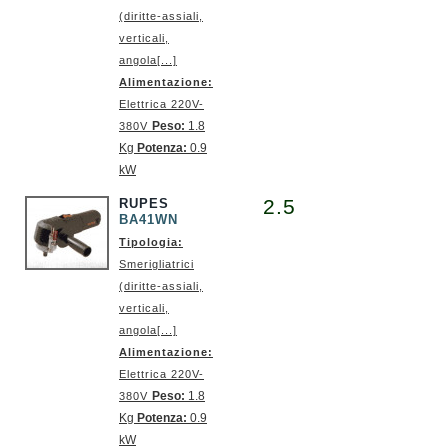
(diritte-assiali,
verticali,
angola[...]
Alimentazione:
Elettrica 220V-
Peso:
1.8
380V
Kg
Potenza:
0.9
kW
2.5
RUPES
BA41WN
Tipologia:
Smerigliatrici
(diritte-assiali,
verticali,
angola[...]
Alimentazione:
Elettrica 220V-
Peso:
1.8
380V
Kg
Potenza:
0.9
kW