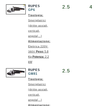
2.5
4
RUPES
GP6
Tipologia:
Smerigliatrici
(diritte-assiali,
verticali,
angola[...]
Alimentazione:
Elettrica 220V-
Peso:
5.8
380V
Kg
Potenza:
2.2
kW
2.5
RUPES
GM81
Tipologia:
Smerigliatrici
(diritte-assiali,
verticali,
angola[...]
Alimentazione: