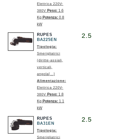
Elettrica 220V-
Peso:
1.6
380V
Kg
Potenza:
0.8
kW
2.5
RUPES
BA225EN
Tipologia:
Smerigliatrici
(diritte-assiali,
verticali,
angola[...]
Alimentazione:
Elettrica 220V-
Peso:
1.8
380V
Kg
Potenza:
1.1
kW
2.5
RUPES
BA31EN
Tipologia:
Smerigliatrici