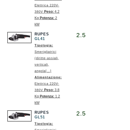
Elettrica 220V-
Peso:
4.2
380V
Kg
Potenza:
2
kW
2.5
RUPES
GL41
Tipologia:
Smerigliatrici
(diritte-assiali,
verticali,
angola[...]
Alimentazione:
Elettrica 220V-
Peso:
3.8
380V
Kg
Potenza:
1.2
kW
2.5
RUPES
GL51
Tipologia: