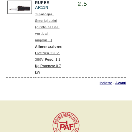
2.5
RUPES
AR11N
Tipologia:
Smerigliatrici
(diritte-assiali,
verticali,
angola[...]
Alimentazione:
Elettrica 220V-
Peso:
1.1
380V
Kg
Potenza:
0.7
kW
Indietro
-
Avanti