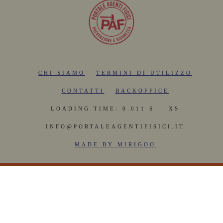
CHI SIAMO
TERMINI DI UTILIZZO
CONTATTI
BACKOFFICE
LOADING TIME: 0.011 S.
XS
INFO@PORTALEAGENTIFISICI.IT
MADE BY MIRIGOO