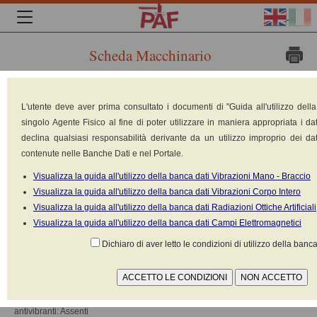
Scheda Macchinario
Marca:
L'utente deve aver prima consultato i documenti di "Guida all'utilizzo dell
RUPES
singolo Agente Fisico al fine di poter utilizzare in maniera appropriata i dat
Modello: LT
declina qualsiasi responsabilità derivante da un utilizzo improprio dei dat
2
contenute nelle Banche Dati e nel Portale.
Tipologia:
Smerigliatrici
Visualizza la guida all'utilizzo della banca dati Vibrazioni Mano - Braccio
(diritte-assiali,
Visualizza la guida all'utilizzo della banca dati Vibrazioni Corpo Intero
verticali,
Visualizza la guida all'utilizzo della banca dati Radiazioni Ottiche Artificiali
angolari)
Visualizza la guida all'utilizzo della banca dati Campi Elettromagnetici
Costruito nel:
n.d.
Dichiaro di aver letto le condizioni di utilizzo della banca
Alimentazione:
Elettrica 220V-
380V
Dispositivi
antivibranti: Assenti