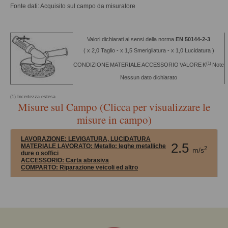
Fonte dati: Acquisito sul campo da misuratore
Valori dichiarati ai sensi della norma
EN 50144-2-3
( x 2,0 Taglio - x 1,5 Smerigliatura - x 1,0 Lucidatura )
(1)
CONDIZIONE
MATERIALE
ACCESSORIO
VALORE
K
Note
Nessun dato dichiarato
(1) Incertezza estesa
Misure sul Campo (Clicca per visualizzare le
misure in campo)
LAVORAZIONE:
LEVIGATURA, LUCIDATURA
2.5
MATERIALE LAVORATO:
Metallo: leghe metalliche
2
m/s
dure o soffici
ACCESSORIO:
Carta abrasiva
COMPARTO:
Riparazione veicoli ed altro