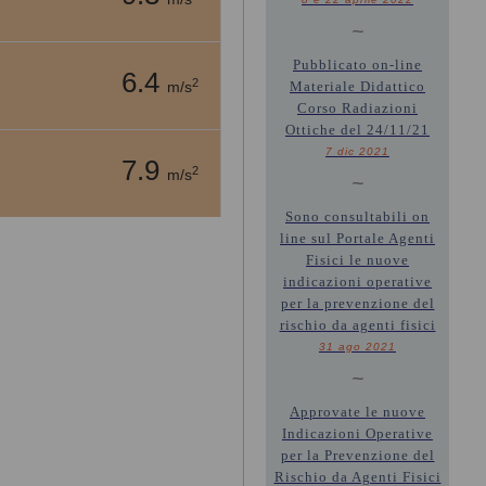
~
Pubblicato on-line
6.4
2
m/s
Materiale Didattico
Corso Radiazioni
Ottiche del 24/11/21
7 dic 2021
7.9
2
m/s
~
Sono consultabili on
line sul Portale Agenti
Fisici le nuove
indicazioni operative
per la prevenzione del
rischio da agenti fisici
31 ago 2021
~
Approvate le nuove
Indicazioni Operative
per la Prevenzione del
Rischio da Agenti Fisici