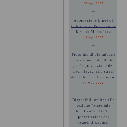
24 ago 2021
~
Approvate le Linee di
Indirizzo su Prevenzione
Rischio Microclima
19 ago 2021
~
Prototipo di piattaforma
previsionale di allerta
per la prevenzione dei
rischi legati allo stress
da caldo per i Lavoratori
24 mag 2021
~
Disponibili on line alla
sezione “Materiale
Didattico” del PAF le
presentazioni dei
seguenti webinar