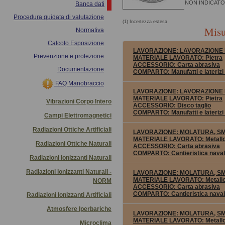
NON INDICATO
Banca dati
Procedura guidata di valutazione
(1) Incertezza estesa
Misu
Normativa
Calcolo Esposizione
LAVORAZIONE:
LAVORAZIONE 
Prevenzione e protezione
MATERIALE LAVORATO:
Pietra
ACCESSORIO:
Carta abrasiva
Documentazione
COMPARTO:
Manufatti e laterizi 
FAQ Manobraccio
LAVORAZIONE:
LAVORAZIONE 
MATERIALE LAVORATO:
Pietra
Vibrazioni Corpo Intero
ACCESSORIO:
Disco taglio
COMPARTO:
Manufatti e laterizi 
Campi Elettromagnetici
Radiazioni Ottiche Artificiali
LAVORAZIONE:
MOLATURA, S
MATERIALE LAVORATO:
Metallo
Radiazioni Ottiche Naturali
ACCESSORIO:
Carta abrasiva
COMPARTO:
Cantieristica nava
Radiazioni Ionizzanti Naturali
Radiazioni Ionizzanti Naturali -
LAVORAZIONE:
MOLATURA, S
MATERIALE LAVORATO:
Metallo
NORM
ACCESSORIO:
Carta abrasiva
COMPARTO:
Cantieristica nava
Radiazioni Ionizzanti Artificiali
Atmosfere Iperbariche
LAVORAZIONE:
MOLATURA, S
MATERIALE LAVORATO:
Metallo
Microclima