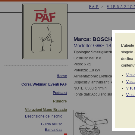
PAF
>
VIBRAZIO
Marca: BOSCH
Modello: GWS 18-230
L'utente
Tipologia: Smerigliatrici (diritte-assia
singolo 
Costruito nel: n.d.
declina 
Peso: 6 kg
contenut
Potenza: 1.8 kW
Visua
Home
Alimentazione: Elettrica 220V-380V
Visua
Dispositivi antivibranti: Assenti
Corsi, Webinar, Eventi PAF
NOTE: 6500 giri/min
Visua
Podcast
Fonte dati: Acquisito sul campo da mi
Visua
Rumore
Vibrazioni Mano-Braccio
Valori 
Descrizione del rischio
( x 2,0 T
Guida all'uso
CONDIZIONE
Banca dati