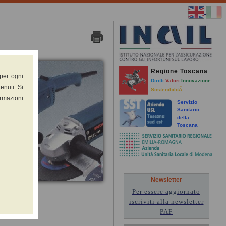
Regione Toscana
 per ogni
Diritti
Valori
Innovazione
enuti. Si
SostenibilitÃ
ormazioni
Servizio
Sanitario
della
Toscana
Newsletter
Per essere aggiornato
iscriviti alla newsletter
PAF