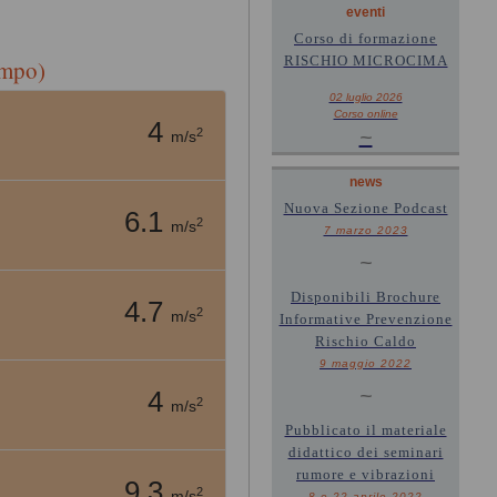
eventi
Corso di formazione
RISCHIO MICROCIMA
ampo)
02 luglio 2026
Corso online
4
2
~
m/s
news
Nuova Sezione Podcast
6.1
2
m/s
7 marzo 2023
~
Disponibili Brochure
4.7
2
m/s
Informative Prevenzione
Rischio Caldo
9 maggio 2022
~
4
2
m/s
Pubblicato il materiale
didattico dei seminari
rumore e vibrazioni
9.3
2
m/s
8 e 22 aprile 2022