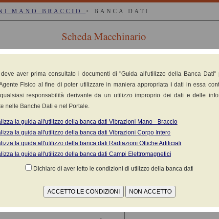
NI MANO-BRACCIO
> BANCA DATI
Scheda Macchinario
 deve aver prima consultato i documenti di "Guida all'utilizzo della Banca Dati"
li, verticali, angolari)
Agente Fisico al fine di poter utilizzare in maniera appropriata i dati in essa cont
qualsiasi responsabilità derivante da un utilizzo improprio dei dati e delle inf
e nelle Banche Dati e nel Portale.
lizza la guida all'utilizzo della banca dati Vibrazioni Mano - Braccio
lizza la guida all'utilizzo della banca dati Vibrazioni Corpo Intero
lizza la guida all'utilizzo della banca dati Radiazioni Ottiche Artificiali
suratore
lizza la guida all'utilizzo della banca dati Campi Elettromagnetici
Dichiaro di aver letto le condizioni di utilizzo della banca dati
dichiarati ai sensi della norma
EN 50144-2-3
aglio - x 1,5 Smerigliatura - x 1,0 Lucidatura )
(1)
MATERIALE
ACCESSORIO
VALORE
K
Note