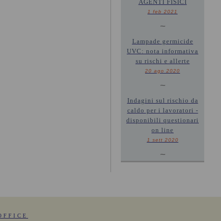
AGENTI FISICI
1 feb 2021
~
Lampade germicide
UVC: nota informativa
su rischi e allerte
20 ago 2020
~
Indagini sul rischio da
caldo per i lavoratori -
disponibili questionari
on line
1 sett 2020
~
OFFICE