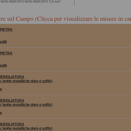
2
NON INDICATO
NON INDICATO
5.5 m/s
re sul Campo (Clicca per visualizzare le misure in c
PIETRA
edili
PIETRA
edili
MERIGLIATURA
: leghe metalliche dure o soffici
le
MERIGLIATURA
: leghe metalliche dure o soffici
le
MERIGLIATURA
: leghe metalliche dure o soffici