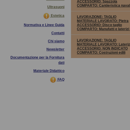
ACCESSORIO:
Spazzola
COMPARTO:
Cantieristica nava
Ultrasuoni
Estetica
LAVORAZIONE:
TAGLIO
MATERIALE LAVORATO:
Pietra
Normativa e Linee Guida
ACCESSORIO:
Disco taglio
COMPARTO:
Manufatti e laterizi 
Contatti
LAVORAZIONE:
TAGLIO
Chi siamo
MATERIALE LAVORATO:
Lateriz
ACCESSORIO:
NON INDICATO
Newsletter
COMPARTO:
Costruzioni edili
Documentazione per la Fornitura
dati
Materiale Didattico
FAQ