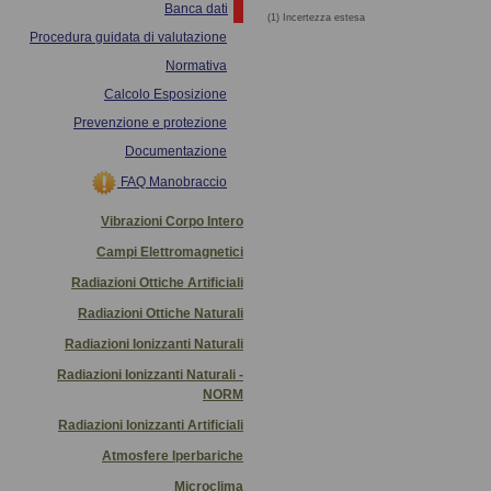
Banca dati
(1) Incertezza estesa
Procedura guidata di valutazione
Normativa
Calcolo Esposizione
Prevenzione e protezione
Documentazione
FAQ Manobraccio
Vibrazioni Corpo Intero
Campi Elettromagnetici
Radiazioni Ottiche Artificiali
Radiazioni Ottiche Naturali
Radiazioni Ionizzanti Naturali
Radiazioni Ionizzanti Naturali -
NORM
Radiazioni Ionizzanti Artificiali
Atmosfere Iperbariche
Microclima