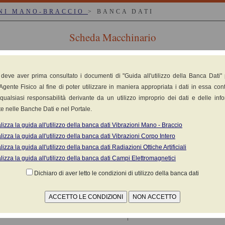
NI MANO-BRACCIO
> BANCA DATI
Scheda Macchinario
 deve aver prima consultato i documenti di "Guida all'utilizzo della Banca Dati"
li, verticali, angolari)
Agente Fisico al fine di poter utilizzare in maniera appropriata i dati in essa cont
qualsiasi responsabilità derivante da un utilizzo improprio dei dati e delle inf
e nelle Banche Dati e nel Portale.
lizza la guida all'utilizzo della banca dati Vibrazioni Mano - Braccio
lizza la guida all'utilizzo della banca dati Vibrazioni Corpo Intero
so / Sito web del produttore
lizza la guida all'utilizzo della banca dati Radiazioni Ottiche Artificiali
lizza la guida all'utilizzo della banca dati Campi Elettromagnetici
Dichiaro di aver letto le condizioni di utilizzo della banca dati
dichiarati ai sensi della norma
EN 50144-2-3
aglio - x 1,5 Smerigliatura - x 1,0 Lucidatura )
(1)
MATERIALE
ACCESSORIO
VALORE
K
Note
2
NON INDICATO
NON INDICATO
2.5 m/s