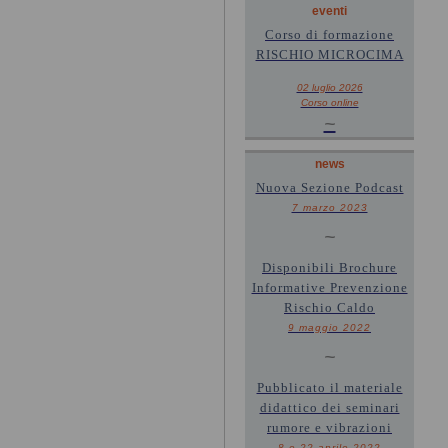
eventi
Corso di formazione
RISCHIO MICROCIMA
02 luglio 2026
Corso online
~
news
Nuova Sezione Podcast
7 marzo 2023
~
Disponibili Brochure
Informative Prevenzione
Rischio Caldo
9 maggio 2022
~
Pubblicato il materiale
didattico dei seminari
rumore e vibrazioni
8 e 22 aprile 2022