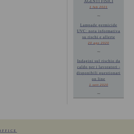
AGENTI FISICI
1 feb 2021
~
Lampade germicide
UVC: nota informativa
su rischi e allerte
20 ago 2020
~
Indagini sul rischio da
caldo per i lavoratori -
disponibili questionari
on line
1 sett 2020
~
OFFICE