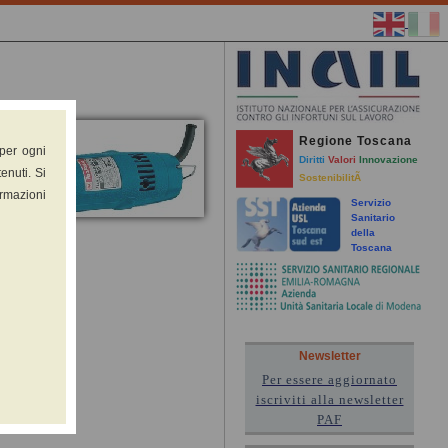
Regione Toscana
 per ogni
Diritti
Valori
Innovazione
enuti. Si
SostenibilitÃ
ormazioni
Servizio
Sanitario
della
Toscana
Newsletter
Per essere aggiornato
iscriviti alla newsletter
PAF