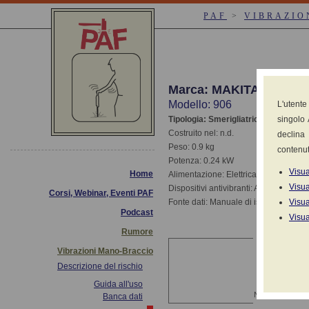
PAF
>
VIBRAZIO
Marca: MAKITA
Modello: 906
L'utente
Tipologia: Smerigliatrici (diritte-assia
singolo 
Costruito nel: n.d.
declina 
Peso: 0.9 kg
contenut
Potenza: 0.24 kW
Visua
Home
Alimentazione: Elettrica 220V-380V
Visua
Dispositivi antivibranti: Assenti
Corsi, Webinar, Eventi PAF
Fonte dati: Manuale di istruzioni e d'u
Visua
Podcast
Visua
Rumore
Valori 
Vibrazioni Mano-Braccio
( x 2,0 T
Descrizione del rischio
CONDIZIONE
Guida all'uso
NON INDICATO
Banca dati