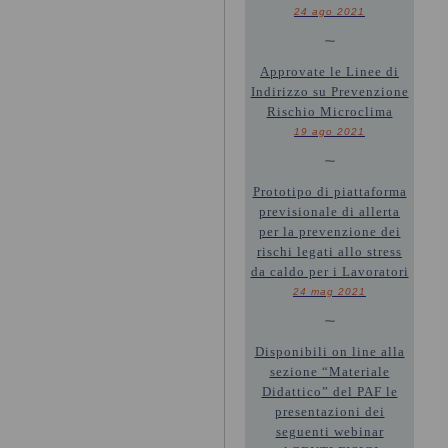
24 ago 2021
~
Approvate le Linee di
Indirizzo su Prevenzione
Rischio Microclima
19 ago 2021
~
Prototipo di piattaforma
previsionale di allerta
per la prevenzione dei
rischi legati allo stress
da caldo per i Lavoratori
24 mag 2021
~
Disponibili on line alla
sezione “Materiale
Didattico” del PAF le
presentazioni dei
seguenti webinar