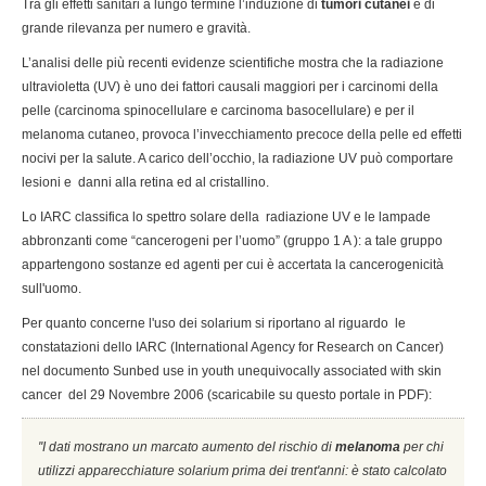
Tra gli effetti sanitari a lungo termine l’induzione di
tumori cutanei
è di
grande rilevanza per numero e gravità.
L’analisi delle più recenti evidenze scientifiche mostra che la radiazione
ultravioletta (UV) è uno dei fattori causali maggiori per i carcinomi della
pelle (carcinoma spinocellulare e carcinoma basocellulare) e per il
melanoma cutaneo, provoca l’invecchiamento precoce della pelle ed effetti
nocivi per la salute. A carico dell’occhio, la radiazione UV può comportare
lesioni e danni alla retina ed al cristallino.
Lo IARC classifica lo spettro solare della radiazione UV e le lampade
abbronzanti come “cancerogeni per l’uomo” (gruppo 1 A ): a tale gruppo
appartengono sostanze ed agenti per cui è accertata la cancerogenicità
sull'uomo.
Per quanto concerne l'uso dei solarium si riportano al riguardo le
constatazioni dello IARC (International Agency for Research on Cancer)
nel documento Sunbed use in youth unequivocally associated with skin
cancer del 29 Novembre 2006 (scaricabile su questo portale in PDF):
''I dati mostrano un marcato aumento del rischio di
melanoma
per chi
utilizzi apparecchiature solarium prima dei trent'anni: è stato calcolato