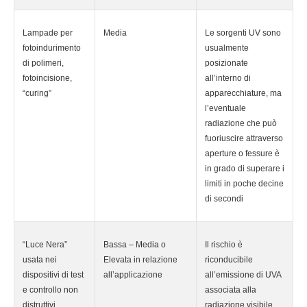
Lampade per
Media
Le sorgenti UV sono
fotoindurimento
usualmente
di polimeri,
posizionate
fotoincisione,
all’interno di
“curing”
apparecchiature, ma
l’eventuale
radiazione che può
fuoriuscire attraverso
aperture o fessure è
in grado di superare i
limiti in poche decine
di secondi
“Luce Nera”
Bassa – Media o
Il rischio è
usata nei
Elevata in relazione
riconducibile
dispositivi di test
all’applicazione
all’emissione di UVA
e controllo non
associata alla
distruttivi
radiazione visibile