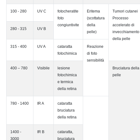
100 - 280
UV C
fotocheratite
Eritema
Tumori cutanei
foto
(scottatura
Processo
congiuntivite
della
accelerato di
280 - 315
UV B
pelle)
invecchiamento
della pelle
315 - 400
UV A
cataratta
Reazione
fotochimica
di foto
sensibilità
400 – 780
Visibile
lesione
Bruciatura della
fotochimica
pelle
e termica
della retina
780 - 1400
IR A
cataratta
bruciatura
della retina
1400 -
IR B
cataratta,
3000
bruciatura