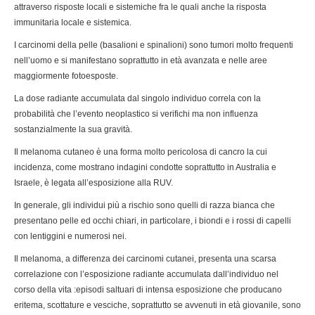
attraverso risposte locali e sistemiche fra le quali anche la risposta
immunitaria locale e sistemica.
I carcinomi della pelle (basalioni e spinalioni) sono tumori molto frequenti
nell’uomo e si manifestano soprattutto in età avanzata e nelle aree
maggiormente fotoesposte.
La dose radiante accumulata dal singolo individuo correla con la
probabilità che l’evento neoplastico si verifichi ma non influenza
sostanzialmente la sua gravità.
Il melanoma cutaneo è una forma molto pericolosa di cancro la cui
incidenza, come mostrano indagini condotte soprattutto in Australia e
Israele, è legata all’esposizione alla RUV.
In generale, gli individui più a rischio sono quelli di razza bianca che
presentano pelle ed occhi chiari, in particolare, i biondi e i rossi di capelli
con lentiggini e numerosi nei.
Il melanoma, a differenza dei carcinomi cutanei, presenta una scarsa
correlazione con l’esposizione radiante accumulata dall’individuo nel
corso della vita :episodi saltuari di intensa esposizione che producano
eritema, scottature e vesciche, soprattutto se avvenuti in età giovanile, sono