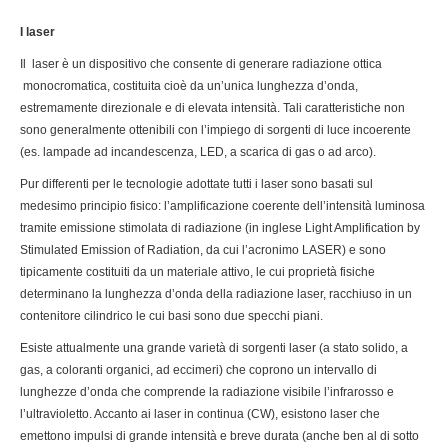
I laser
Il laser è un dispositivo che consente di generare radiazione ottica
monocromatica, costituita cioè da un’unica lunghezza d’onda,
estremamente direzionale e di elevata intensità. Tali caratteristiche non
sono generalmente ottenibili con l’impiego di sorgenti di luce incoerente
(es. lampade ad incandescenza, LED, a scarica di gas o ad arco).
Pur differenti per le tecnologie adottate tutti i laser sono basati sul
medesimo principio fisico: l’amplificazione coerente dell’intensità luminosa
tramite emissione stimolata di radiazione (in inglese Light Amplification by
Stimulated Emission of Radiation, da cui l’acronimo LASER) e sono
tipicamente costituiti da un materiale attivo, le cui proprietà fisiche
determinano la lunghezza d’onda della radiazione laser, racchiuso in un
contenitore cilindrico le cui basi sono due specchi piani.
Esiste attualmente una grande varietà di sorgenti laser (a stato solido, a
gas, a coloranti organici, ad eccimeri) che coprono un intervallo di
lunghezze d’onda che comprende la radiazione visibile l’infrarosso e
l’ultravioletto. Accanto ai laser in continua (CW), esistono laser che
emettono impulsi di grande intensità e breve durata (anche ben al di sotto