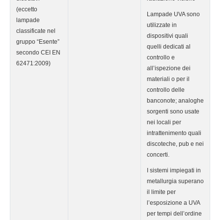
(eccetto
Lampade UVA sono
lampade
utilizzate in
classificate nel
dispositivi quali
gruppo “Esente”
quelli dedicati al
secondo CEI EN
controllo e
62471:2009)
all’ispezione dei
materiali o per il
controllo delle
banconote; analoghe
sorgenti sono usate
nei locali per
intrattenimento quali
discoteche, pub e nei
concerti.
I sistemi impiegati in
metallurgia superano
il limite per
l’esposizione a UVA
per tempi dell’ordine