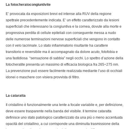
La fotocheratocongiuntivite
E’ provocata da esposizioni brevi ed intense alla RUV della regione
spettrale precedentemente indicata. E’ un effetto caratterizzato da lesioni
superficiali che interessano la congiuntiva e la cornea, dovute alla morte e
progressiva perdita di cellule epiteliali con conseguente messa a nudo
delle numerose terminazioni nervose superficiali che vengono in contatto
con il velo lacrimale. Lo stato infiammatorio risultante ha carattere
transitorio e reversibile ma è accompagnato da dolore acuto, fotofobia e
una fastidiosa “sensazione di sabbia” negli occhi. Lo spettro d’azione della
fotocheratite presenta un massimo di efficacia biologica fra 265÷275 nm.
La prevenzione può essere facilmente realizzata mediante l’uso di occhiali
idonei o maschere con visiera provvista di filtro.
La cataratta
Il cristallino è funzionalmente una lente a focale variabile e, per definizione,
deve essere trasparente nella banda del visibile. Il termine cataratta
definisce uno stato patologico caratterizzato da una più o meno accentuata
opacità del cristallino, a cui corrisponde una diminuita trasmissione della