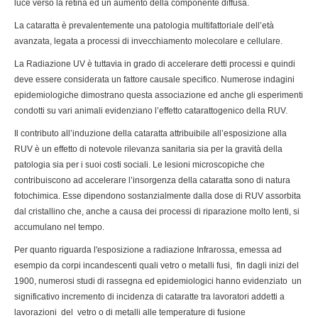
luce verso la retina ed un aumento della componente diffusa.
La cataratta è prevalentemente una patologia multifattoriale dell’età
avanzata, legata a processi di invecchiamento molecolare e cellulare.
La Radiazione UV è tuttavia in grado di accelerare detti processi e quindi
deve essere considerata un fattore causale specifico. Numerose indagini
epidemiologiche dimostrano questa associazione ed anche gli esperimenti
condotti su vari animali evidenziano l’effetto catarattogenico della RUV.
Il contributo all’induzione della cataratta attribuibile all’esposizione alla
RUV è un effetto di notevole rilevanza sanitaria sia per la gravità della
patologia sia per i suoi costi sociali. Le lesioni microscopiche che
contribuiscono ad accelerare l’insorgenza della cataratta sono di natura
fotochimica. Esse dipendono sostanzialmente dalla dose di RUV assorbita
dal cristallino che, anche a causa dei processi di riparazione molto lenti, si
accumulano nel tempo.
Per quanto riguarda l'esposizione a radiazione Infrarossa, emessa ad
esempio da corpi incandescenti quali vetro o metalli fusi, fin dagli inizi del
1900, numerosi studi di rassegna ed epidemiologici hanno evidenziato un
significativo incremento di incidenza di cataratte tra lavoratori addetti a
lavorazioni del vetro o di metalli alle temperature di fusione