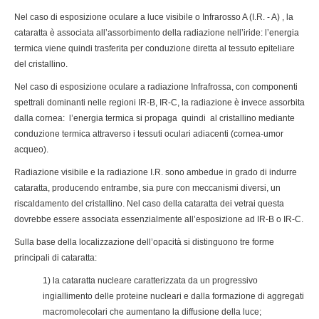
Nel caso di esposizione oculare a luce visibile o Infrarosso A (I.R. - A) , la
cataratta è associata all’assorbimento della radiazione nell’iride: l’energia
termica viene quindi trasferita per conduzione diretta al tessuto epiteliare
del cristallino.
Nel caso di esposizione oculare a radiazione Infrafrossa, con componenti
spettrali dominanti nelle regioni IR-B, IR-C, la radiazione è invece assorbita
dalla cornea: l’energia termica si propaga quindi al cristallino mediante
conduzione termica attraverso i tessuti oculari adiacenti (cornea-umor
acqueo).
Radiazione visibile e la radiazione I.R. sono ambedue in grado di indurre
cataratta, producendo entrambe, sia pure con meccanismi diversi, un
riscaldamento del cristallino. Nel caso della cataratta dei vetrai questa
dovrebbe essere associata essenzialmente all’esposizione ad IR-B o IR-C.
Sulla base della localizzazione dell’opacità si distinguono tre forme
principali di cataratta:
1) la cataratta nucleare caratterizzata da un progressivo
ingiallimento delle proteine nucleari e dalla formazione di aggregati
macromolecolari che aumentano la diffusione della luce;