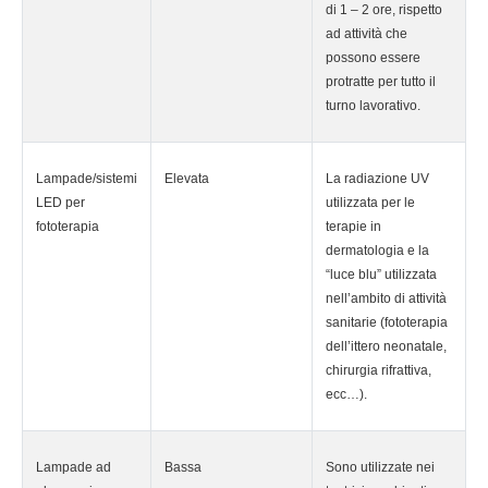
di 1 – 2 ore, rispetto
ad attività che
possono essere
protratte per tutto il
turno lavorativo.
Lampade/sistemi
Elevata
La radiazione UV
LED per
utilizzata per le
fototerapia
terapie in
dermatologia e la
“luce blu” utilizzata
nell’ambito di attività
sanitarie (fototerapia
dell’ittero neonatale,
chirurgia rifrattiva,
ecc…).
Lampade ad
Bassa
Sono utilizzate nei