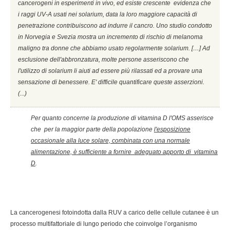
cancerogeni in esperimenti in vivo, ed esiste crescente evidenza che
i raggi UV-A usati nei solarium, data la loro maggiore capacità di
penetrazione contribuiscono ad indurre il cancro. Uno studio condotto
in Norvegia e Svezia mostra un incremento di rischio di melanoma
maligno tra donne che abbiamo usato regolarmente solarium. […] Ad
esclusione dell'abbronzatura, molte persone asseriscono che
l'utilizzo di solarium li aiuti ad essere più rilassati ed a provare una
sensazione di benessere. E' difficile quantificare queste asserzioni.
(...)
Per quanto concerne la produzione di vitamina D l'OMS asserisce
che per la maggior parte della popolazione
l'esposizione
occasionale alla luce solare, combinata con una normale
alimentazione, è sufficiente a fornire adeguato apporto di vitamina
D
.
La cancerogenesi fotoindotta dalla RUV a carico delle cellule cutanee è un
processo multifattoriale di lungo periodo che coinvolge l’organismo