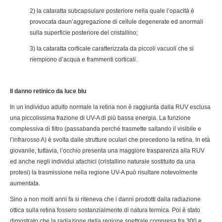
2) la cataratta subcapsulare posteriore nella quale l’opacità è
provocata daun’aggregazione di cellule degenerate ed anormali
sulla superficie posteriore del cristallino;
3) la cataratta corticale caratterizzata da piccoli vacuoli che si
riempiono d’acqua e frammenti corticali.
Il danno retinico da luce blu
In un individuo adulto normale la retina non è raggiunta dalla RUV esclusa
una piccolissima frazione di UV-A di più bassa energia. La funzione
complessiva di filtro (passabanda perché trasmette saltando il visibile e
l’infrarosso A) è svolta dalle strutture oculari che precedono la retina. In età
giovanile, tuttavia, l’occhio presenta una maggiore trasparenza alla RUV
ed anche negli individui afachici (cristallino naturale sostituito da una
protesi) la trasmissione nella regione UV-A può risultare notevolmente
aumentata.
Sino a non molti anni fa si riteneva che i danni prodotti dalla radiazione
ottica sulla retina fossero sostanzialmente di natura termica. Poi è stato
dimostrato che la radiazione della regione spettrale compresa fra 300 e