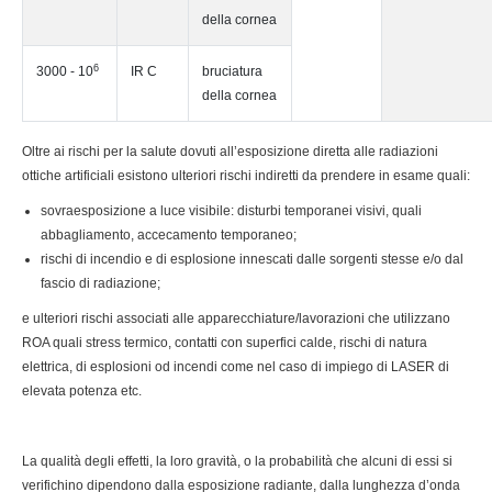
della cornea
6
3000 - 10
IR C
bruciatura
della cornea
Oltre ai rischi per la salute dovuti all’esposizione diretta alle radiazioni
ottiche artificiali esistono ulteriori rischi indiretti da prendere in esame quali:
sovraesposizione a luce visibile: disturbi temporanei visivi, quali
abbagliamento, accecamento temporaneo;
rischi di incendio e di esplosione innescati dalle sorgenti stesse e/o dal
fascio di radiazione;
e ulteriori rischi associati alle apparecchiature/lavorazioni che utilizzano
ROA quali stress termico, contatti con superfici calde, rischi di natura
elettrica, di esplosioni od incendi come nel caso di impiego di LASER di
elevata potenza etc.
La qualità degli effetti, la loro gravità, o la probabilità che alcuni di essi si
verifichino dipendono dalla esposizione radiante, dalla lunghezza d’onda