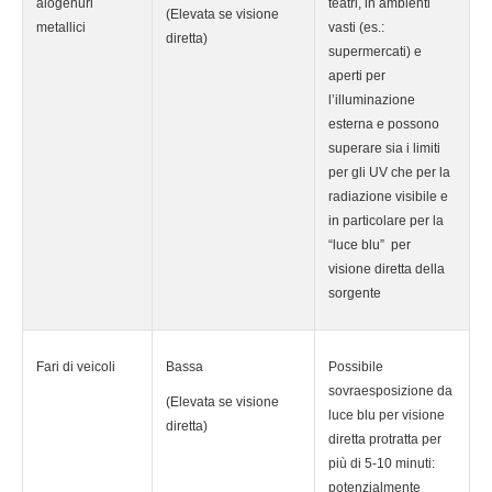
alogenuri
teatri, in ambienti
(Elevata se visione
metallici
vasti (es.:
diretta)
supermercati) e
aperti per
l’illuminazione
esterna e possono
superare sia i limiti
per gli UV che per la
radiazione visibile e
in particolare per la
“luce blu” per
visione diretta della
sorgente
Fari di veicoli
Bassa
Possibile
sovraesposizione da
(Elevata se visione
luce blu per visione
diretta)
diretta protratta per
più di 5-10 minuti:
potenzialmente