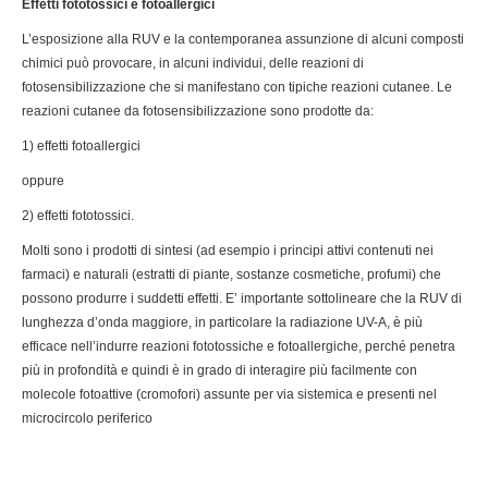
Effetti fototossici e fotoallergici
L’esposizione alla RUV e la contemporanea assunzione di alcuni composti
chimici può provocare, in alcuni individui, delle reazioni di
fotosensibilizzazione che si manifestano con tipiche reazioni cutanee. Le
reazioni cutanee da fotosensibilizzazione sono prodotte da:
1) effetti fotoallergici
oppure
2) effetti fototossici.
Molti sono i prodotti di sintesi (ad esempio i principi attivi contenuti nei
farmaci) e naturali (estratti di piante, sostanze cosmetiche, profumi) che
possono produrre i suddetti effetti. E’ importante sottolineare che la RUV di
lunghezza d’onda maggiore, in particolare la radiazione UV-A, è più
efficace nell’indurre reazioni fototossiche e fotoallergiche, perché penetra
più in profondità e quindi è in grado di interagire più facilmente con
molecole fotoattive (cromofori) assunte per via sistemica e presenti nel
microcircolo periferico