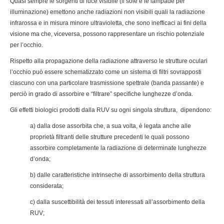
Quasi sempre le sorgenti di luce visibile (il sole e le lampade per
illuminazione) emettono anche radiazioni non visibili quali la radiazione
infrarossa e in misura minore ultravioletta, che sono inefficaci ai fini della
visione ma che, viceversa, possono rappresentare un rischio potenziale
per l’occhio.
Rispetto alla propagazione della radiazione attraverso le strutture oculari
l’occhio può essere schematizzato come un sistema di filtri sovrapposti
ciascuno con una particolare trasmissione spettrale (banda passante) e
perciò in grado di assorbire e “filtrare” specifiche lunghezze d’onda.
Gli effetti biologici prodotti dalla RUV su ogni singola struttura, dipendono:
a) dalla dose assorbita che, a sua volta, è legata anche alle
proprietà filtranti delle strutture precedenti le quali possono
assorbire completamente la radiazione di determinate lunghezze
d’onda;
b) dalle caratteristiche intrinseche di assorbimento della struttura
considerata;
c) dalla suscettibilità dei tessuti interessati all’assorbimento della
RUV;