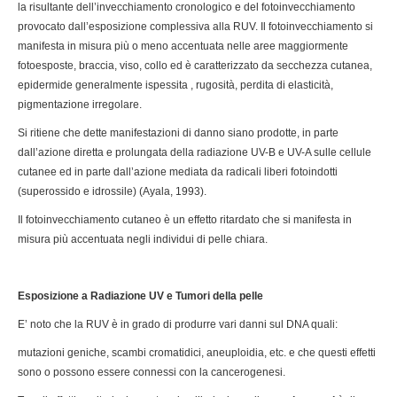
la risultante dell’invecchiamento cronologico e del fotoinvecchiamento
provocato dall’esposizione complessiva alla RUV. Il fotoinvecchiamento si
manifesta in misura più o meno accentuata nelle aree maggiormente
fotoesposte, braccia, viso, collo ed è caratterizzato da secchezza cutanea,
epidermide generalmente ispessita , rugosità, perdita di elasticità,
pigmentazione irregolare.
Si ritiene che dette manifestazioni di danno siano prodotte, in parte
dall’azione diretta e prolungata della radiazione UV-B e UV-A sulle cellule
cutanee ed in parte dall’azione mediata da radicali liberi fotoindotti
(superossido e idrossile) (Ayala, 1993).
Il fotoinvecchiamento cutaneo è un effetto ritardato che si manifesta in
misura più accentuata negli individui di pelle chiara.
Esposizione a Radiazione UV e Tumori della pelle
E’ noto che la RUV è in grado di produrre vari danni sul DNA quali:
mutazioni geniche, scambi cromatidici, aneuploidia, etc. e che questi effetti
sono o possono essere connessi con la cancerogenesi.