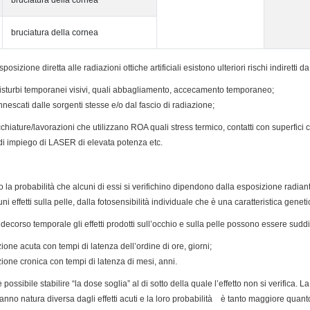
bruciatura della cornea
bruciatura della cornea
esposizione diretta alle radiazioni ottiche artificiali esistono ulteriori rischi indiretti
disturbi temporanei visivi, quali abbagliamento, accecamento temporaneo;
nnescati dalle sorgenti stesse e/o dal fascio di radiazione;
cchiature/lavorazioni che utilizzano ROA quali stress termico, contatti con superfici ca
di impiego di LASER di elevata potenza etc.
tà, o la probabilità che alcuni di essi si verifichino dipendono dalla esposizione radi
i effetti sulla pelle, dalla fotosensibilità individuale che è una caratteristica gen
 decorso temporale gli effetti prodotti sull’occhio e sulla pelle possono essere suddiv
ione acuta con tempi di latenza dell’ordine di ore, giorni;
zione cronica con tempi di latenza di mesi, anni.
possibile stabilire “la dose soglia” al di sotto della quale l’effetto non si verifica. L
nno natura diversa dagli effetti acuti e la loro probabilità è tanto maggiore quan