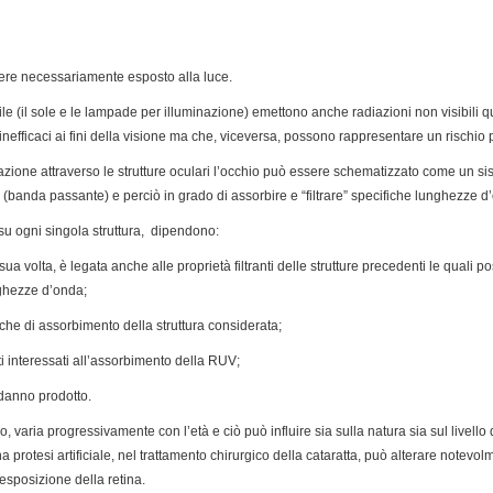
ssere necessariamente esposto alla luce.
ile (il sole e le lampade per illuminazione) emettono anche radiazioni non visibili qu
inefficaci ai fini della visione ma che, viceversa, possono rappresentare un rischio 
zione attraverso le strutture oculari l’occhio può essere schematizzato come un sis
 (banda passante) e perciò in grado di assorbire e “filtrare” specifiche lunghezze d
V su ogni singola struttura, dipendono:
sua volta, è legata anche alle proprietà filtranti delle strutture precedenti le qual
ghezze d’onda;
seche di assorbimento della struttura considerata;
uti interessati all’assorbimento della RUV;
l danno prodotto.
no, varia progressivamente con l’età e ciò può influire sia sulla natura sia sul livello
na protesi artificiale, nel trattamento chirurgico della cataratta, può alterare notevo
esposizione della retina.