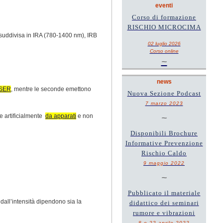
eventi
Corso di formazione
RISCHIO MICROCIMA
 suddivisa in IRA (780-1400 nm), IRB
02 luglio 2026
Corso online
~
news
SER
, mentre le seconde emettono
Nuova Sezione Podcast
7 marzo 2023
te artificialmente
da apparati
e non
~
Disponibili Brochure
Informative Prevenzione
Rischio Caldo
9 maggio 2022
~
Pubblicato il materiale
dall’intensità dipendono sia la
didattico dei seminari
rumore e vibrazioni
8 e 22 aprile 2022