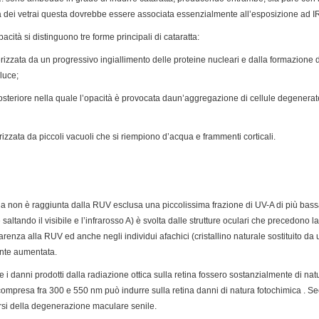
tta dei vetrai questa dovrebbe essere associata essenzialmente all’esposizione ad I
acità si distinguono tre forme principali di cataratta:
terizzata da un progressivo ingiallimento delle proteine nucleari e dalla formazione
luce;
osteriore nella quale l’opacità è provocata daun’aggregazione di cellule degenerat
terizzata da piccoli vacuoli che si riempiono d’acqua e frammenti corticali.
ina non è raggiunta dalla RUV esclusa una piccolissima frazione di UV-A di più ba
altando il visibile e l’infrarosso A) è svolta dalle strutture oculari che precedono la r
enza alla RUV ed anche negli individui afachici (cristallino naturale sostituito da 
ente aumentata.
e i danni prodotti dalla radiazione ottica sulla retina fossero sostanzialmente di nat
 compresa fra 300 e 550 nm può indurre sulla retina danni di natura fotochimica . Se
rsi della degenerazione maculare senile.