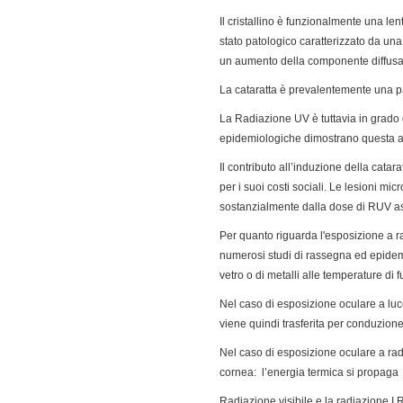
Il cristallino è funzionalmente una len
stato patologico caratterizzato da una
un aumento della componente diffusa
La cataratta è prevalentemente una pa
La Radiazione UV è tuttavia in grado 
epidemiologiche dimostrano questa ass
Il contributo all’induzione della catara
per i suoi costi sociali. Le lesioni m
sostanzialmente dalla dose di RUV ass
Per quanto riguarda l'esposizione a ra
numerosi studi di rassegna ed epidemi
vetro o di metalli alle temperature di 
Nel caso di esposizione oculare a luce 
viene quindi trasferita per conduzione d
Nel caso di esposizione oculare a radi
cornea: l’energia termica si propaga 
Radiazione visibile e la radiazione I