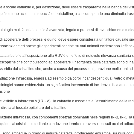
te a focale variabile e, per definizione, deve essere trasparente nella banda del visi
 più o meno accentuata opacità del cristallino, a cui corrisponde una diminuita tras
.
tologia multifattoriale dell’età avanzata, legata a processi di invecchiamento molec
di accelerare detti processi e quindi deve essere considerata un fattore causale s
ociazione ed anche gli esperimenti condotti su vari animali evidenziano l’effetto
tta attribuibile all’esposizione alla RUV è un effetto di notevole rilevanza sanitaria s
icroscopiche che contribuiscono ad accelerare l’insorgenza della cataratta sono di 
orbita dal cristallino che, anche a causa dei processi di riparazione molto lenti, 
diazione Infrarossa, emessa ad esempio da corpi incandescenti quali vetro o metalli 
ologici hanno evidenziato un significativo incremento di incidenza di cataratte tra 
fusione
visibile o Infrarosso A (I.R. - A) , la cataratta è associata all’assorbimento della rad
iretta al tessuto epiteliare del cristallino.
azione Infrafrossa, con componenti spettrali dominanti nelle regioni IR-B, IR-C, la 
quindi al cristallino mediante conduzione termica attraverso i tessuti oculari adia
.R. sono ambedue in grado di indurre cataratta, producendo entrambe, sia pure con