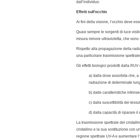
dall’individuo.
Effetti sull’occhio
Ai fini della visione, l’occhio deve e
Quasi sempre le sorgenti di luce visib
misura minore ultravioletta, che sono 
Rispetto alla propagazione della radia
una particolare trasmissione spettrale
Gli effetti biologici prodotti dalla RU
a) dalla dose assorbita che, a 
radiazione di determinate lun
b) dalle caratteristiche intrin
c) dalla suscettibilità dei tess
d) dalla capacità di riparare i
La trasmissione spettrale del cristalli
cristallino e la sua sostituzione con u
regione spettrale UV-A e aumentare l’