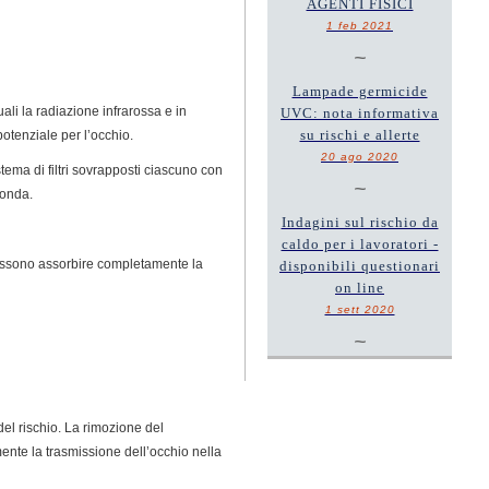
AGENTI FISICI
1 feb 2021
~
Lampade germicide
ali la radiazione infrarossa e in
UVC: nota informativa
su rischi e allerte
potenziale per l’occhio.
20 ago 2020
tema di filtri sovrapposti ciascuno con
~
’onda.
Indagini sul rischio da
caldo per i lavoratori -
i possono assorbire completamente la
disponibili questionari
on line
1 sett 2020
~
 del rischio. La rimozione del
lmente la trasmissione dell’occhio nella