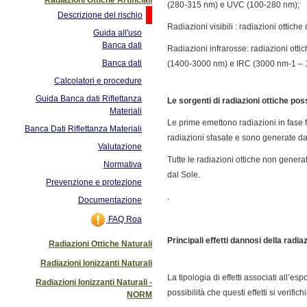
(280-315 nm) e UVC (100-280 nm);
Descrizione del rischio
Radiazioni visibili : radiazioni ottic
Guida all'uso
Banca dati
Radiazioni infrarosse: radiazioni ott
Banca dati
(1400-3000 nm) e IRC (3000 nm-1 – 
Calcolatori e procedure
Guida Banca dati Riflettanza
Le sorgenti di radiazioni ottiche pos
Materiali
Le prime emettono radiazioni in fase f
Banca Dati Riflettanza Materiali
radiazioni sfasate e sono generate da
Valutazione
Tutte le radiazioni ottiche non genera
Normativa
dal Sole.
Prevenzione e protezione
.
Documentazione
FAQ Roa
Principali effetti dannosi della radiaz
Radiazioni Ottiche Naturali
Radiazioni Ionizzanti Naturali
La tipologia di effetti associati all’
Radiazioni Ionizzanti Naturali -
possibilità che questi effetti si verifich
NORM