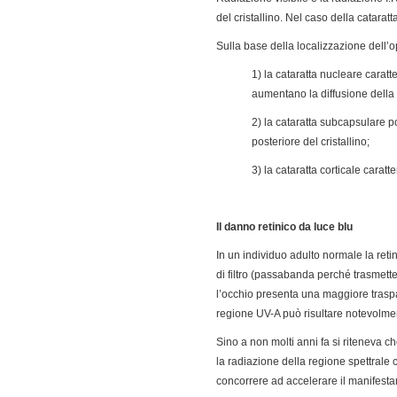
del cristallino. Nel caso della catara
Sulla base della localizzazione dell’op
1) la cataratta nucleare carat
aumentano la diffusione della 
2) la cataratta subcapsulare p
posteriore del cristallino;
3) la cataratta corticale carat
Il danno retinico da luce blu
In un individuo adulto normale la ret
di filtro (passabanda perché trasmette s
l’occhio presenta una maggiore traspar
regione UV-A può risultare notevolm
Sino a non molti anni fa si riteneva ch
la radiazione della regione spettrale
concorrere ad accelerare il manifesta