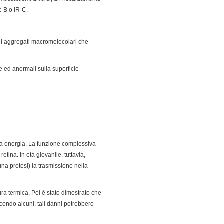
R-B o IR-C.
 di aggregati macromolecolari che
e ed anormali sulla superficie
ssa energia. La funzione complessiva
etina. In età giovanile, tuttavia,
una protesi) la trasmissione nella
ura termica. Poi è stato dimostrato che
condo alcuni, tali danni potrebbero