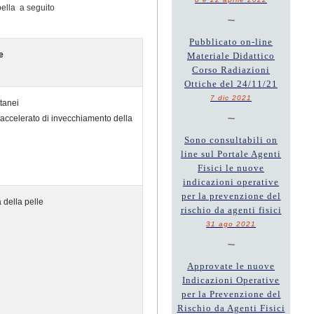
bella a seguito
~
Pubblicato on-line
e
Materiale Didattico
Corso Radiazioni
Ottiche del 24/11/21
7 dic 2021
tanei
~
accelerato di invecchiamento della
Sono consultabili on
line sul Portale Agenti
Fisici le nuove
indicazioni operative
per la prevenzione del
 della pelle
rischio da agenti fisici
31 ago 2021
~
Approvate le nuove
Indicazioni Operative
per la Prevenzione del
Rischio da Agenti Fisici