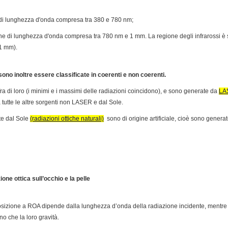
he di lunghezza d'onda compresa tra 380 e 780 nm;
iche di lunghezza d'onda compresa tra 780 nm e 1 mm. La regione degli infrarossi è
1 mm).
sono inoltre essere classificate in coerenti e non coerenti.
ra di loro (i minimi e i massimi delle radiazioni coincidono), e sono generate da
LA
 tutte le altre sorgenti non LASER e dal Sole.
te dal Sole
(radiazioni ottiche naturali)
sono di origine artificiale, cioè sono genera
ione ottica sull’occhio e la pelle
esposizione a ROA dipende dalla lunghezza d’onda della radiazione incidente, mentre 
ino che la loro gravità.