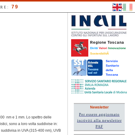
79
RE:
Regione Toscana
Diritti
Valori
Innovazione
SostenibilitÃ
Servizio
Sanitario
della
Toscana
Newsletter
Per essere aggiornato
 100 nm e 1 mm. Lo spettro delle
iscriviti alla newsletter
istici, sono a loro volta suddivise in:
PAF
i è suddivisa in UVA (315-400 nm), UVB