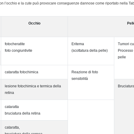
 con l’occhio e la cute può provocare conseguenze dannose come riportato nella Ta
Occhio
Pell
fotocheratite
Eritema
Tumori cu
foto congiuntivite
(scottatura della pelle)
Processo 
pelle
cataratta fotochimica
Reazione di foto
sensibilità
lesione fotochimica e termica della
Bruciatura
retina
cataratta
bruciatura della retina
cataratta,