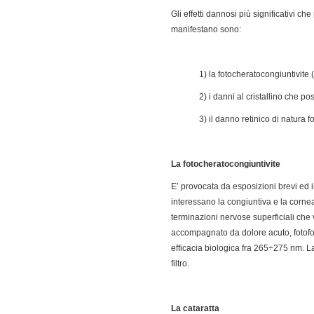
Gli effetti dannosi più significativi ch
manifestano sono:
1) la fotocheratocongiuntivite
2) i danni al cristallino che 
3) il danno retinico di natura 
La fotocheratocongiuntivite
E’ provocata da esposizioni brevi ed i
interessano la congiuntiva e la corne
terminazioni nervose superficiali che v
accompagnato da dolore acuto, fotofob
efficacia biologica fra 265÷275 nm. L
filtro.
La cataratta