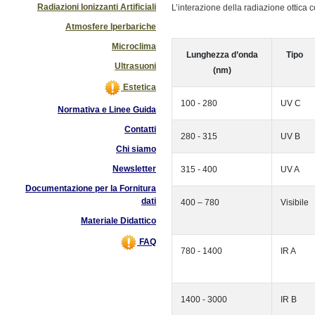
Radiazioni Ionizzanti Artificiali
L’interazione della radiazione ottica
Atmosfere Iperbariche
Microclima
Lunghezza d’onda
Tipo
Ultrasuoni
(nm)
Estetica
100 - 280
UV C
Normativa e Linee Guida
Contatti
280 - 315
UV B
Chi siamo
Newsletter
315 - 400
UV A
Documentazione per la Fornitura
dati
400 – 780
Visibile
Materiale Didattico
FAQ
780 - 1400
IR A
1400 - 3000
IR B