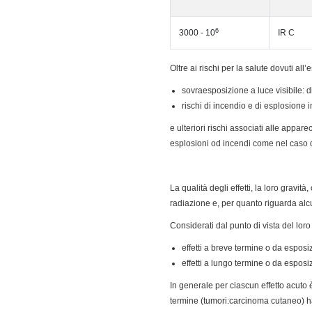
6
3000 - 10
IR C
Oltre ai rischi per la salute dovuti all’
sovraesposizione a luce visibile: 
rischi di incendio e di esplosione i
e ulteriori rischi associati alle appare
esplosioni od incendi come nel caso 
La qualità degli effetti, la loro gravi
radiazione e, per quanto riguarda alcun
Considerati dal punto di vista del loro
effetti a breve termine o da esposiz
effetti a lungo termine o da esposi
In generale per ciascun effetto acuto è 
termine (tumori:carcinoma cutaneo) ha