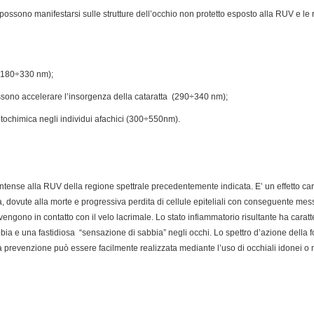
e possono manifestarsi sulle strutture dell’occhio non protetto esposto alla RUV e le re
 (180÷330 nm);
possono accelerare l’insorgenza della cataratta (290÷340 nm);
fotochimica negli individui afachici (300÷550nm).
ntense alla RUV della regione spettrale precedentemente indicata. E’ un effetto cara
a, dovute alla morte e progressiva perdita di cellule epiteliali con conseguente m
engono in contatto con il velo lacrimale. Lo stato infiammatorio risultante ha caratte
ia e una fastidiosa “sensazione di sabbia” negli occhi. Lo spettro d’azione della 
a prevenzione può essere facilmente realizzata mediante l’uso di occhiali idonei o 