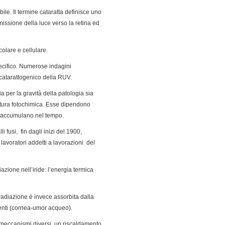
bile. Il termine cataratta definisce uno
missione della luce verso la retina ed
olare e cellulare.
pecifico. Numerose indagini
 catarattogenico della RUV.
ia per la gravità della patologia sia
natura fotochimica. Esse dipendono
si accumulano nel tempo.
fusi, fin dagli inizi del 1900,
lavoratori addetti a lavorazioni del
iazione nell’iride: l’energia termica
radiazione è invece assorbita dalla
centi (cornea-umor acqueo).
 meccanismi diversi, un riscaldamento