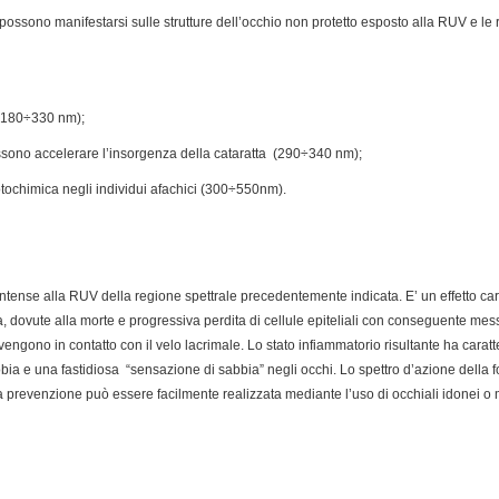
e possono manifestarsi sulle strutture dell’occhio non protetto esposto alla RUV e le re
 (180÷330 nm);
possono accelerare l’insorgenza della cataratta (290÷340 nm);
fotochimica negli individui afachici (300÷550nm).
ntense alla RUV della regione spettrale precedentemente indicata. E’ un effetto cara
a, dovute alla morte e progressiva perdita di cellule epiteliali con conseguente m
engono in contatto con il velo lacrimale. Lo stato infiammatorio risultante ha caratte
ia e una fastidiosa “sensazione di sabbia” negli occhi. Lo spettro d’azione della 
a prevenzione può essere facilmente realizzata mediante l’uso di occhiali idonei o 