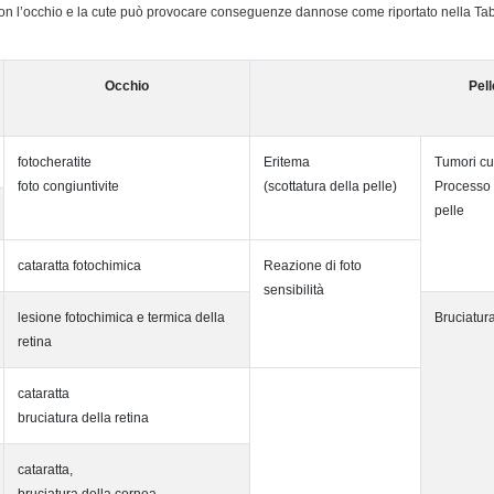
 con l’occhio e la cute può provocare conseguenze dannose come riportato nella Ta
Occhio
Pell
fotocheratite
Eritema
Tumori cu
foto congiuntivite
(scottatura della pelle)
Processo 
pelle
cataratta fotochimica
Reazione di foto
sensibilità
lesione fotochimica e termica della
Bruciatura
retina
cataratta
bruciatura della retina
cataratta,