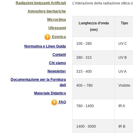
Radiazioni Ionizzanti Artificiali
L’interazione della radiazione ottica
Atmosfere Iperbariche
Microclima
Lunghezza d’onda
Tipo
Ultrasuoni
(nm)
Estetica
100 - 280
UV C
Normativa e Linee Guida
Contatti
280 - 315
UV B
Chi siamo
Newsletter
315 - 400
UV A
Documentazione per la Fornitura
dati
400 – 780
Visibile
Materiale Didattico
FAQ
780 - 1400
IR A
1400 - 3000
IR B