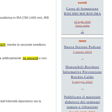
eventi
Corso di formazione
RISCHIO MICROCIMA
 suddivisa in IRA (780-1400 nm), IRB
02 luglio 2026
Corso online
~
news
SER
, mentre le seconde emettono
Nuova Sezione Podcast
7 marzo 2023
te artificialmente
da apparati
e non
~
Disponibili Brochure
Informative Prevenzione
Rischio Caldo
9 maggio 2022
~
Pubblicato il materiale
dall’intensità dipendono sia la
didattico dei seminari
rumore e vibrazioni
8 e 22 aprile 2022