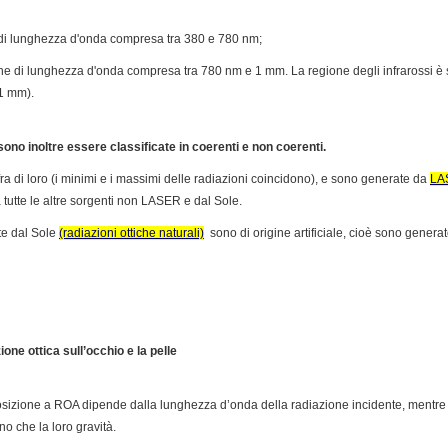
he di lunghezza d'onda compresa tra 380 e 780 nm;
iche di lunghezza d'onda compresa tra 780 nm e 1 mm. La regione degli infrarossi è
1 mm).
sono inoltre essere classificate in coerenti e non coerenti.
ra di loro (i minimi e i massimi delle radiazioni coincidono), e sono generate da
LA
 tutte le altre sorgenti non LASER e dal Sole.
te dal Sole
(radiazioni ottiche naturali)
sono di origine artificiale, cioè sono genera
ione ottica sull’occhio e la pelle
esposizione a ROA dipende dalla lunghezza d’onda della radiazione incidente, mentre 
ino che la loro gravità.