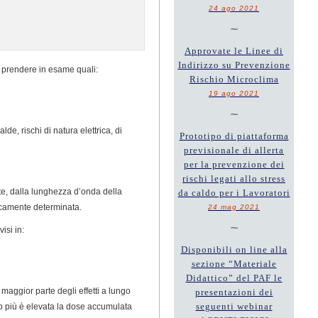
24 ago 2021
~
Approvate le Linee di
Indirizzo su Prevenzione
 da prendere in esame quali:
Rischio Microclima
19 ago 2021
~
lde, rischi di natura elettrica, di
Prototipo di piattaforma
previsionale di allerta
per la prevenzione dei
rischi legati allo stress
ante, dalla lunghezza d’onda della
da caldo per i Lavoratori
eticamente determinata.
24 mag 2021
~
isi in:
Disponibili on line alla
sezione “Materiale
Didattico” del PAF le
a maggior parte degli effetti a lungo
presentazioni dei
seguenti webinar
to più è elevata la dose accumulata