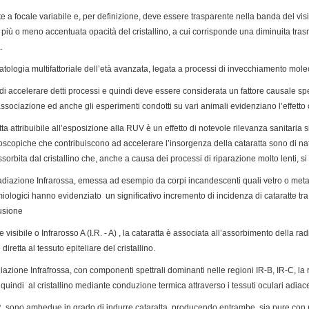
te a focale variabile e, per definizione, deve essere trasparente nella banda del visi
 più o meno accentuata opacità del cristallino, a cui corrisponde una diminuita tras
.
tologia multifattoriale dell’età avanzata, legata a processi di invecchiamento molec
di accelerare detti processi e quindi deve essere considerata un fattore causale s
ociazione ed anche gli esperimenti condotti su vari animali evidenziano l’effetto
tta attribuibile all’esposizione alla RUV è un effetto di notevole rilevanza sanitaria s
icroscopiche che contribuiscono ad accelerare l’insorgenza della cataratta sono di 
orbita dal cristallino che, anche a causa dei processi di riparazione molto lenti, 
diazione Infrarossa, emessa ad esempio da corpi incandescenti quali vetro o metalli 
ologici hanno evidenziato un significativo incremento di incidenza di cataratte tra 
fusione
visibile o Infrarosso A (I.R. - A) , la cataratta è associata all’assorbimento della rad
iretta al tessuto epiteliare del cristallino.
azione Infrafrossa, con componenti spettrali dominanti nelle regioni IR-B, IR-C, la 
quindi al cristallino mediante conduzione termica attraverso i tessuti oculari adia
.R. sono ambedue in grado di indurre cataratta, producendo entrambe, sia pure con