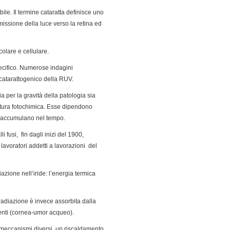
bile. Il termine cataratta definisce uno
missione della luce verso la retina ed
olare e cellulare.
pecifico. Numerose indagini
 catarattogenico della RUV.
ia per la gravità della patologia sia
natura fotochimica. Esse dipendono
si accumulano nel tempo.
fusi, fin dagli inizi del 1900,
lavoratori addetti a lavorazioni del
iazione nell’iride: l’energia termica
radiazione è invece assorbita dalla
centi (cornea-umor acqueo).
 meccanismi diversi, un riscaldamento