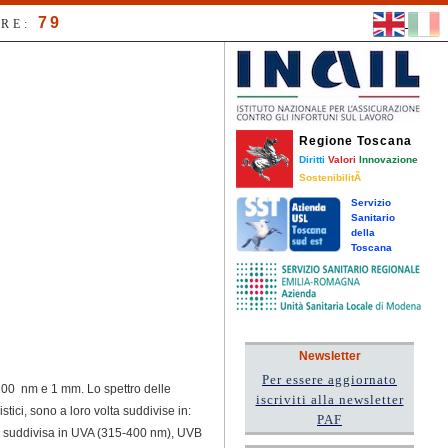
79
RE:
Regione Toscana
Diritti
Valori
Innovazione
SostenibilitÃ
Servizio
Sanitario
della
Toscana
Newsletter
Per essere aggiornato
 100 nm e 1 mm. Lo spettro delle
iscriviti alla newsletter
istici, sono a loro volta suddivise in:
PAF
i è suddivisa in UVA (315-400 nm), UVB