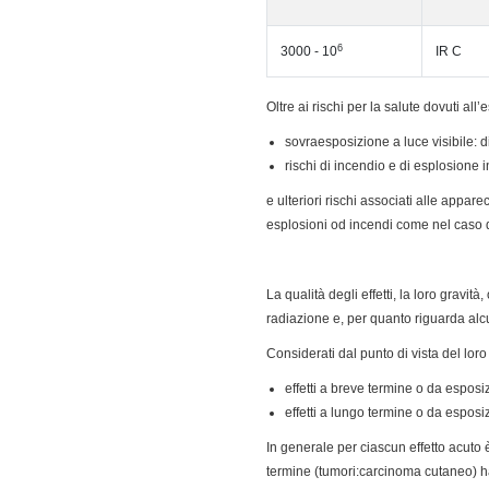
6
3000 - 10
IR C
Oltre ai rischi per la salute dovuti all’
sovraesposizione a luce visibile: 
rischi di incendio e di esplosione i
e ulteriori rischi associati alle appare
esplosioni od incendi come nel caso 
La qualità degli effetti, la loro gravi
radiazione e, per quanto riguarda alcun
Considerati dal punto di vista del loro
effetti a breve termine o da esposiz
effetti a lungo termine o da esposi
In generale per ciascun effetto acuto è 
termine (tumori:carcinoma cutaneo) ha