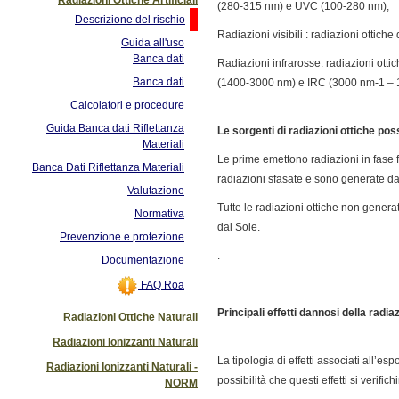
(280-315 nm) e UVC (100-280 nm);
Descrizione del rischio
Radiazioni visibili : radiazioni ottic
Guida all'uso
Banca dati
Radiazioni infrarosse: radiazioni ott
Banca dati
(1400-3000 nm) e IRC (3000 nm-1 – 
Calcolatori e procedure
Guida Banca dati Riflettanza
Le sorgenti di radiazioni ottiche pos
Materiali
Le prime emettono radiazioni in fase f
Banca Dati Riflettanza Materiali
radiazioni sfasate e sono generate da
Valutazione
Tutte le radiazioni ottiche non genera
Normativa
dal Sole.
Prevenzione e protezione
.
Documentazione
FAQ Roa
Principali effetti dannosi della radiaz
Radiazioni Ottiche Naturali
Radiazioni Ionizzanti Naturali
La tipologia di effetti associati all’
Radiazioni Ionizzanti Naturali -
possibilità che questi effetti si verifich
NORM