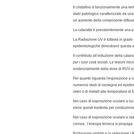
Il cristallino è funzionalmente una len
stato patologico caratterizzato da una
un aumento della componente diffusa
La cataratta è prevalentemente una pa
La Radiazione UV è tuttavia in grado 
epidemiologiche dimostrano questa ass
Il contributo all’induzione della catara
per i suoi costi sociali. Le lesioni m
sostanzialmente dalla dose di RUV ass
Per quanto riguarda l'esposizione a ra
numerosi studi di rassegna ed epidemi
vetro o di metalli alle temperature di 
Nel caso di esposizione oculare a luce 
viene quindi trasferita per conduzione d
Nel caso di esposizione oculare a radi
cornea: l’energia termica si propaga 
Radiazione visibile e la radiazione I