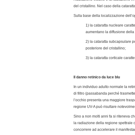
del cristallino. Nel caso della catara
Sulla base della localizzazione dell’op
1) la cataratta nucleare carat
aumentano la diffusione della 
2) la cataratta subcapsulare p
posteriore del cristallino;
3) la cataratta corticale carat
Il danno retinico da luce blu
In un individuo adulto normale la ret
di filtro (passabanda perché trasmette s
l’occhio presenta una maggiore traspar
regione UV-A può risultare notevolm
Sino a non molti anni fa si riteneva ch
la radiazione della regione spettrale
concorrere ad accelerare il manifesta