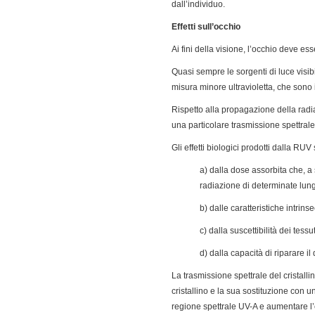
dall’individuo.
Effetti sull’occhio
Ai fini della visione, l’occhio deve e
Quasi sempre le sorgenti di luce visib
misura minore ultravioletta, che sono 
Rispetto alla propagazione della radia
una particolare trasmissione spettrale
Gli effetti biologici prodotti dalla RU
a) dalla dose assorbita che, a 
radiazione di determinate lun
b) dalle caratteristiche intrin
c) dalla suscettibilità dei tess
d) dalla capacità di riparare i
La trasmissione spettrale del cristalli
cristallino e la sua sostituzione con u
regione spettrale UV-A e aumentare l’