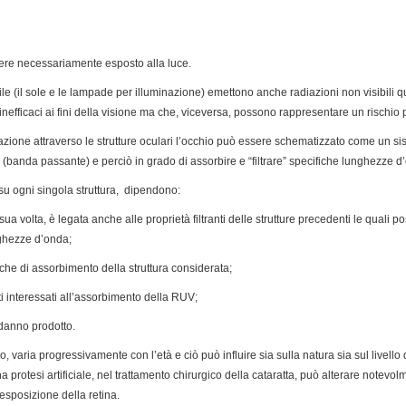
ssere necessariamente esposto alla luce.
ile (il sole e le lampade per illuminazione) emettono anche radiazioni non visibili qu
inefficaci ai fini della visione ma che, viceversa, possono rappresentare un rischio 
zione attraverso le strutture oculari l’occhio può essere schematizzato come un sis
 (banda passante) e perciò in grado di assorbire e “filtrare” specifiche lunghezze d
V su ogni singola struttura, dipendono:
sua volta, è legata anche alle proprietà filtranti delle strutture precedenti le qual
ghezze d’onda;
seche di assorbimento della struttura considerata;
uti interessati all’assorbimento della RUV;
l danno prodotto.
no, varia progressivamente con l’età e ciò può influire sia sulla natura sia sul livello
na protesi artificiale, nel trattamento chirurgico della cataratta, può alterare notevo
esposizione della retina.