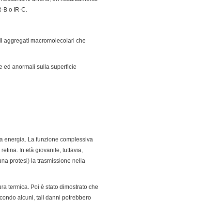
R-B o IR-C.
 di aggregati macromolecolari che
e ed anormali sulla superficie
ssa energia. La funzione complessiva
etina. In età giovanile, tuttavia,
una protesi) la trasmissione nella
ura termica. Poi è stato dimostrato che
condo alcuni, tali danni potrebbero