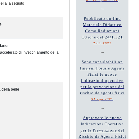
bella a seguito
~
Pubblicato on-line
e
Materiale Didattico
Corso Radiazioni
Ottiche del 24/11/21
7 dic 2021
tanei
~
accelerato di invecchiamento della
Sono consultabili on
line sul Portale Agenti
Fisici le nuove
indicazioni operative
per la prevenzione del
 della pelle
rischio da agenti fisici
31 ago 2021
~
Approvate le nuove
Indicazioni Operative
per la Prevenzione del
Rischio da Agenti Fisici