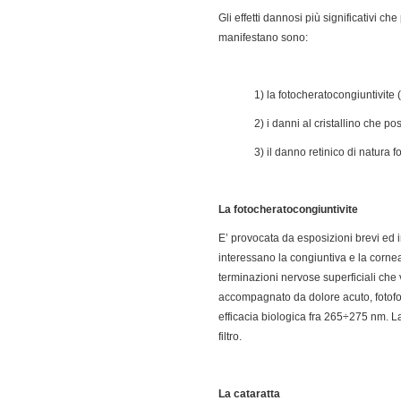
Gli effetti dannosi più significativi ch
manifestano sono:
1) la fotocheratocongiuntivite
2) i danni al cristallino che 
3) il danno retinico di natura 
La fotocheratocongiuntivite
E’ provocata da esposizioni brevi ed i
interessano la congiuntiva e la corne
terminazioni nervose superficiali che v
accompagnato da dolore acuto, fotofob
efficacia biologica fra 265÷275 nm. L
filtro.
La cataratta