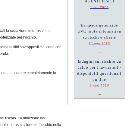
AGENTI FISICI
1 feb 2021
~
Lampade germicide
ali la radiazione infrarossa e in
UVC: nota informativa
su rischi e allerte
potenziale per l’occhio.
20 ago 2020
tema di filtri sovrapposti ciascuno con
~
’onda.
Indagini sul rischio da
caldo per i lavoratori -
i possono assorbire completamente la
disponibili questionari
on line
1 sett 2020
~
 del rischio. La rimozione del
lmente la trasmissione dell’occhio nella