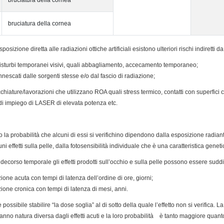
bruciatura della cornea
bruciatura della cornea
esposizione diretta alle radiazioni ottiche artificiali esistono ulteriori rischi indiretti
disturbi temporanei visivi, quali abbagliamento, accecamento temporaneo;
nnescati dalle sorgenti stesse e/o dal fascio di radiazione;
cchiature/lavorazioni che utilizzano ROA quali stress termico, contatti con superfici ca
di impiego di LASER di elevata potenza etc.
tà, o la probabilità che alcuni di essi si verifichino dipendono dalla esposizione radi
i effetti sulla pelle, dalla fotosensibilità individuale che è una caratteristica gen
 decorso temporale gli effetti prodotti sull’occhio e sulla pelle possono essere suddiv
ione acuta con tempi di latenza dell’ordine di ore, giorni;
zione cronica con tempi di latenza di mesi, anni.
possibile stabilire “la dose soglia” al di sotto della quale l’effetto non si verifica. L
nno natura diversa dagli effetti acuti e la loro probabilità è tanto maggiore quan