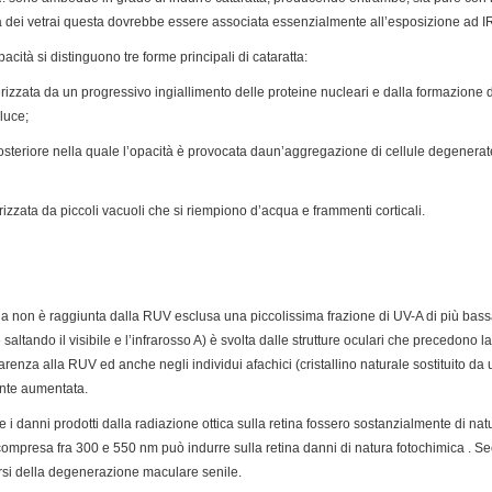
tta dei vetrai questa dovrebbe essere associata essenzialmente all’esposizione ad I
acità si distinguono tre forme principali di cataratta:
terizzata da un progressivo ingiallimento delle proteine nucleari e dalla formazione
luce;
osteriore nella quale l’opacità è provocata daun’aggregazione di cellule degenerat
terizzata da piccoli vacuoli che si riempiono d’acqua e frammenti corticali.
ina non è raggiunta dalla RUV esclusa una piccolissima frazione di UV-A di più ba
altando il visibile e l’infrarosso A) è svolta dalle strutture oculari che precedono la r
enza alla RUV ed anche negli individui afachici (cristallino naturale sostituito da 
ente aumentata.
e i danni prodotti dalla radiazione ottica sulla retina fossero sostanzialmente di nat
 compresa fra 300 e 550 nm può indurre sulla retina danni di natura fotochimica . Se
rsi della degenerazione maculare senile.