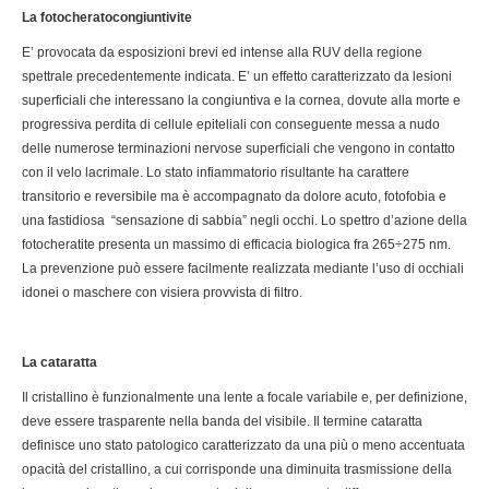
La fotocheratocongiuntivite
E’ provocata da esposizioni brevi ed intense alla RUV della regione
spettrale precedentemente indicata. E’ un effetto caratterizzato da lesioni
superficiali che interessano la congiuntiva e la cornea, dovute alla morte e
progressiva perdita di cellule epiteliali con conseguente messa a nudo
delle numerose terminazioni nervose superficiali che vengono in contatto
con il velo lacrimale. Lo stato infiammatorio risultante ha carattere
transitorio e reversibile ma è accompagnato da dolore acuto, fotofobia e
una fastidiosa “sensazione di sabbia” negli occhi. Lo spettro d’azione della
fotocheratite presenta un massimo di efficacia biologica fra 265÷275 nm.
La prevenzione può essere facilmente realizzata mediante l’uso di occhiali
idonei o maschere con visiera provvista di filtro.
La cataratta
Il cristallino è funzionalmente una lente a focale variabile e, per definizione,
deve essere trasparente nella banda del visibile. Il termine cataratta
definisce uno stato patologico caratterizzato da una più o meno accentuata
opacità del cristallino, a cui corrisponde una diminuita trasmissione della