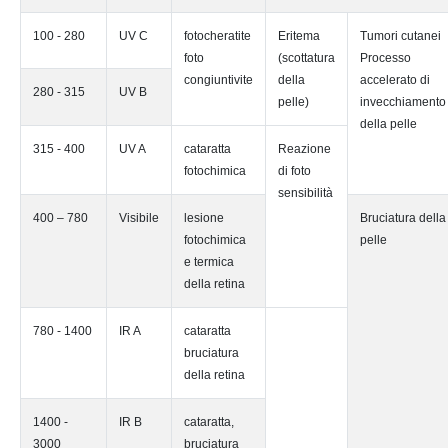
100 - 280
UV C
fotocheratite
Eritema
Tumori cutanei
foto
(scottatura
Processo
congiuntivite
della
accelerato di
280 - 315
UV B
pelle)
invecchiamento
della pelle
315 - 400
UV A
cataratta
Reazione
fotochimica
di foto
sensibilità
400 – 780
Visibile
lesione
Bruciatura della
fotochimica
pelle
e termica
della retina
780 - 1400
IR A
cataratta
bruciatura
della retina
1400 -
IR B
cataratta,
3000
bruciatura