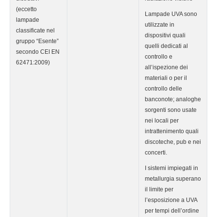
(eccetto
Lampade UVA sono
lampade
utilizzate in
classificate nel
dispositivi quali
gruppo “Esente”
quelli dedicati al
secondo CEI EN
controllo e
62471:2009)
all’ispezione dei
materiali o per il
controllo delle
banconote; analoghe
sorgenti sono usate
nei locali per
intrattenimento quali
discoteche, pub e nei
concerti.
I sistemi impiegati in
metallurgia superano
il limite per
l’esposizione a UVA
per tempi dell’ordine