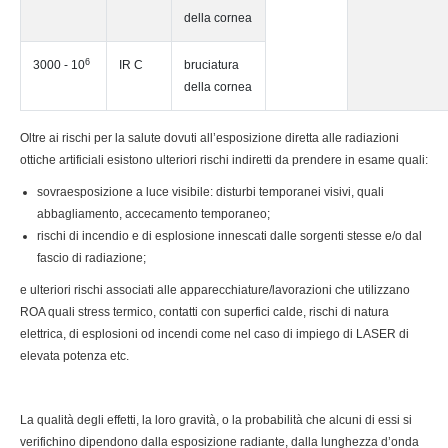
della cornea
6
3000 - 10
IR C
bruciatura
della cornea
Oltre ai rischi per la salute dovuti all’esposizione diretta alle radiazioni
ottiche artificiali esistono ulteriori rischi indiretti da prendere in esame quali:
sovraesposizione a luce visibile: disturbi temporanei visivi, quali
abbagliamento, accecamento temporaneo;
rischi di incendio e di esplosione innescati dalle sorgenti stesse e/o dal
fascio di radiazione;
e ulteriori rischi associati alle apparecchiature/lavorazioni che utilizzano
ROA quali stress termico, contatti con superfici calde, rischi di natura
elettrica, di esplosioni od incendi come nel caso di impiego di LASER di
elevata potenza etc.
La qualità degli effetti, la loro gravità, o la probabilità che alcuni di essi si
verifichino dipendono dalla esposizione radiante, dalla lunghezza d’onda