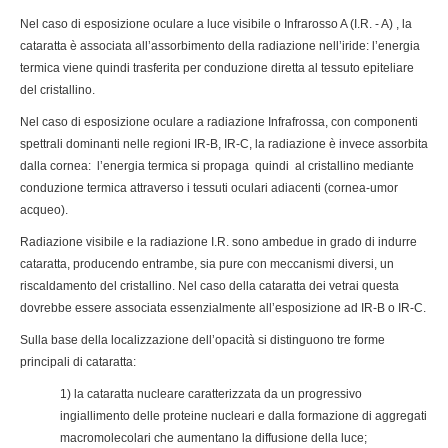
Nel caso di esposizione oculare a luce visibile o Infrarosso A (I.R. - A) , la
cataratta è associata all’assorbimento della radiazione nell’iride: l’energia
termica viene quindi trasferita per conduzione diretta al tessuto epiteliare
del cristallino.
Nel caso di esposizione oculare a radiazione Infrafrossa, con componenti
spettrali dominanti nelle regioni IR-B, IR-C, la radiazione è invece assorbita
dalla cornea: l’energia termica si propaga quindi al cristallino mediante
conduzione termica attraverso i tessuti oculari adiacenti (cornea-umor
acqueo).
Radiazione visibile e la radiazione I.R. sono ambedue in grado di indurre
cataratta, producendo entrambe, sia pure con meccanismi diversi, un
riscaldamento del cristallino. Nel caso della cataratta dei vetrai questa
dovrebbe essere associata essenzialmente all’esposizione ad IR-B o IR-C.
Sulla base della localizzazione dell’opacità si distinguono tre forme
principali di cataratta:
1) la cataratta nucleare caratterizzata da un progressivo
ingiallimento delle proteine nucleari e dalla formazione di aggregati
macromolecolari che aumentano la diffusione della luce;