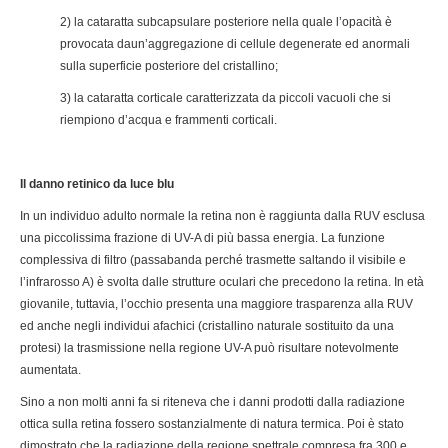
2) la cataratta subcapsulare posteriore nella quale l’opacità è
provocata daun’aggregazione di cellule degenerate ed anormali
sulla superficie posteriore del cristallino;
3) la cataratta corticale caratterizzata da piccoli vacuoli che si
riempiono d’acqua e frammenti corticali.
Il danno retinico da luce blu
In un individuo adulto normale la retina non è raggiunta dalla RUV esclusa
una piccolissima frazione di UV-A di più bassa energia. La funzione
complessiva di filtro (passabanda perché trasmette saltando il visibile e
l’infrarosso A) è svolta dalle strutture oculari che precedono la retina. In età
giovanile, tuttavia, l’occhio presenta una maggiore trasparenza alla RUV
ed anche negli individui afachici (cristallino naturale sostituito da una
protesi) la trasmissione nella regione UV-A può risultare notevolmente
aumentata.
Sino a non molti anni fa si riteneva che i danni prodotti dalla radiazione
ottica sulla retina fossero sostanzialmente di natura termica. Poi è stato
dimostrato che la radiazione della regione spettrale compresa fra 300 e