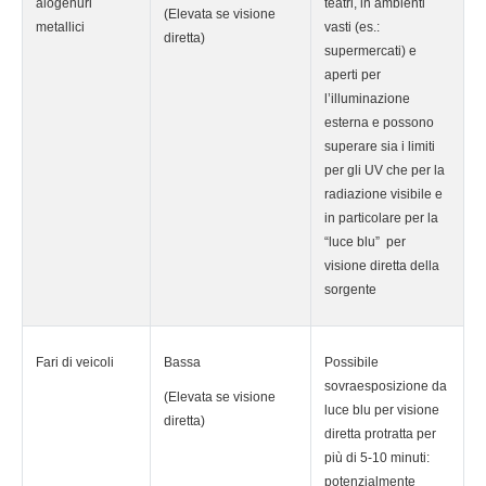
alogenuri
teatri, in ambienti
(Elevata se visione
metallici
vasti (es.:
diretta)
supermercati) e
aperti per
l’illuminazione
esterna e possono
superare sia i limiti
per gli UV che per la
radiazione visibile e
in particolare per la
“luce blu” per
visione diretta della
sorgente
Fari di veicoli
Bassa
Possibile
sovraesposizione da
(Elevata se visione
luce blu per visione
diretta)
diretta protratta per
più di 5-10 minuti:
potenzialmente