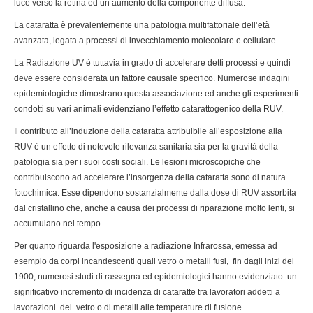
luce verso la retina ed un aumento della componente diffusa.
La cataratta è prevalentemente una patologia multifattoriale dell’età
avanzata, legata a processi di invecchiamento molecolare e cellulare.
La Radiazione UV è tuttavia in grado di accelerare detti processi e quindi
deve essere considerata un fattore causale specifico. Numerose indagini
epidemiologiche dimostrano questa associazione ed anche gli esperimenti
condotti su vari animali evidenziano l’effetto catarattogenico della RUV.
Il contributo all’induzione della cataratta attribuibile all’esposizione alla
RUV è un effetto di notevole rilevanza sanitaria sia per la gravità della
patologia sia per i suoi costi sociali. Le lesioni microscopiche che
contribuiscono ad accelerare l’insorgenza della cataratta sono di natura
fotochimica. Esse dipendono sostanzialmente dalla dose di RUV assorbita
dal cristallino che, anche a causa dei processi di riparazione molto lenti, si
accumulano nel tempo.
Per quanto riguarda l'esposizione a radiazione Infrarossa, emessa ad
esempio da corpi incandescenti quali vetro o metalli fusi, fin dagli inizi del
1900, numerosi studi di rassegna ed epidemiologici hanno evidenziato un
significativo incremento di incidenza di cataratte tra lavoratori addetti a
lavorazioni del vetro o di metalli alle temperature di fusione