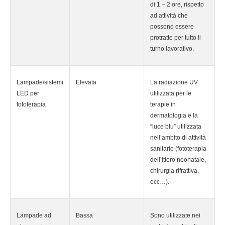
di 1 – 2 ore, rispetto
ad attività che
possono essere
protratte per tutto il
turno lavorativo.
Lampade/sistemi
Elevata
La radiazione UV
LED per
utilizzata per le
fototerapia
terapie in
dermatologia e la
“luce blu” utilizzata
nell’ambito di attività
sanitarie (fototerapia
dell’ittero neonatale,
chirurgia rifrattiva,
ecc…).
Lampade ad
Bassa
Sono utilizzate nei