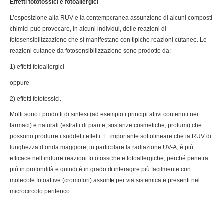
Effetti fototossici e fotoallergici
L’esposizione alla RUV e la contemporanea assunzione di alcuni composti
chimici può provocare, in alcuni individui, delle reazioni di
fotosensibilizzazione che si manifestano con tipiche reazioni cutanee. Le
reazioni cutanee da fotosensibilizzazione sono prodotte da:
1) effetti fotoallergici
oppure
2) effetti fototossici.
Molti sono i prodotti di sintesi (ad esempio i principi attivi contenuti nei
farmaci) e naturali (estratti di piante, sostanze cosmetiche, profumi) che
possono produrre i suddetti effetti. E’ importante sottolineare che la RUV di
lunghezza d’onda maggiore, in particolare la radiazione UV-A, è più
efficace nell’indurre reazioni fototossiche e fotoallergiche, perché penetra
più in profondità e quindi è in grado di interagire più facilmente con
molecole fotoattive (cromofori) assunte per via sistemica e presenti nel
microcircolo periferico