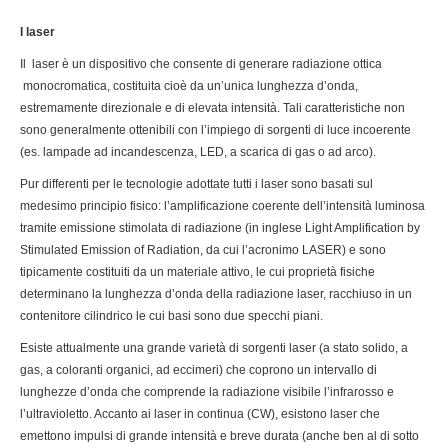
I laser
Il laser è un dispositivo che consente di generare radiazione ottica
monocromatica, costituita cioè da un’unica lunghezza d’onda,
estremamente direzionale e di elevata intensità. Tali caratteristiche non
sono generalmente ottenibili con l’impiego di sorgenti di luce incoerente
(es. lampade ad incandescenza, LED, a scarica di gas o ad arco).
Pur differenti per le tecnologie adottate tutti i laser sono basati sul
medesimo principio fisico: l’amplificazione coerente dell’intensità luminosa
tramite emissione stimolata di radiazione (in inglese Light Amplification by
Stimulated Emission of Radiation, da cui l’acronimo LASER) e sono
tipicamente costituiti da un materiale attivo, le cui proprietà fisiche
determinano la lunghezza d’onda della radiazione laser, racchiuso in un
contenitore cilindrico le cui basi sono due specchi piani.
Esiste attualmente una grande varietà di sorgenti laser (a stato solido, a
gas, a coloranti organici, ad eccimeri) che coprono un intervallo di
lunghezze d’onda che comprende la radiazione visibile l’infrarosso e
l’ultravioletto. Accanto ai laser in continua (CW), esistono laser che
emettono impulsi di grande intensità e breve durata (anche ben al di sotto