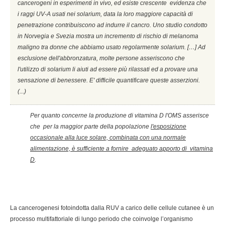
cancerogeni in esperimenti in vivo, ed esiste crescente evidenza che
i raggi UV-A usati nei solarium, data la loro maggiore capacità di
penetrazione contribuiscono ad indurre il cancro. Uno studio condotto
in Norvegia e Svezia mostra un incremento di rischio di melanoma
maligno tra donne che abbiamo usato regolarmente solarium. […] Ad
esclusione dell'abbronzatura, molte persone asseriscono che
l'utilizzo di solarium li aiuti ad essere più rilassati ed a provare una
sensazione di benessere. E' difficile quantificare queste asserzioni.
(...)
Per quanto concerne la produzione di vitamina D l'OMS asserisce
che per la maggior parte della popolazione
l'esposizione
occasionale alla luce solare, combinata con una normale
alimentazione, è sufficiente a fornire adeguato apporto di vitamina
D
.
La cancerogenesi fotoindotta dalla RUV a carico delle cellule cutanee è un
processo multifattoriale di lungo periodo che coinvolge l’organismo