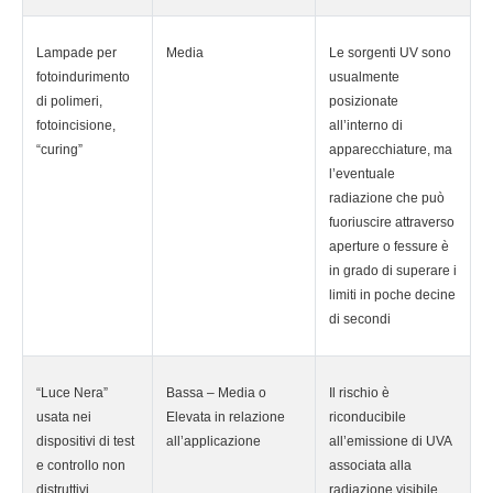
Lampade per
Media
Le sorgenti UV sono
fotoindurimento
usualmente
di polimeri,
posizionate
fotoincisione,
all’interno di
“curing”
apparecchiature, ma
l’eventuale
radiazione che può
fuoriuscire attraverso
aperture o fessure è
in grado di superare i
limiti in poche decine
di secondi
“Luce Nera”
Bassa – Media o
Il rischio è
usata nei
Elevata in relazione
riconducibile
dispositivi di test
all’applicazione
all’emissione di UVA
e controllo non
associata alla
distruttivi
radiazione visibile