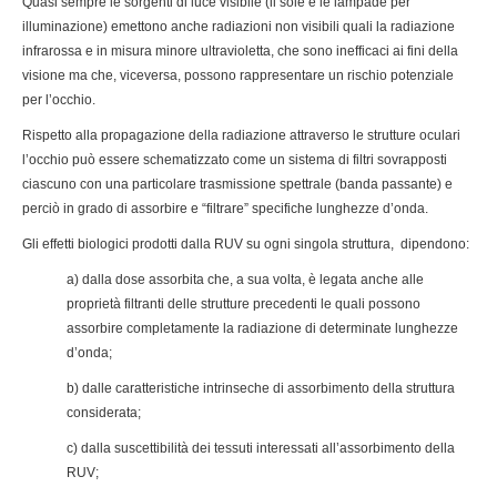
Quasi sempre le sorgenti di luce visibile (il sole e le lampade per
illuminazione) emettono anche radiazioni non visibili quali la radiazione
infrarossa e in misura minore ultravioletta, che sono inefficaci ai fini della
visione ma che, viceversa, possono rappresentare un rischio potenziale
per l’occhio.
Rispetto alla propagazione della radiazione attraverso le strutture oculari
l’occhio può essere schematizzato come un sistema di filtri sovrapposti
ciascuno con una particolare trasmissione spettrale (banda passante) e
perciò in grado di assorbire e “filtrare” specifiche lunghezze d’onda.
Gli effetti biologici prodotti dalla RUV su ogni singola struttura, dipendono:
a) dalla dose assorbita che, a sua volta, è legata anche alle
proprietà filtranti delle strutture precedenti le quali possono
assorbire completamente la radiazione di determinate lunghezze
d’onda;
b) dalle caratteristiche intrinseche di assorbimento della struttura
considerata;
c) dalla suscettibilità dei tessuti interessati all’assorbimento della
RUV;