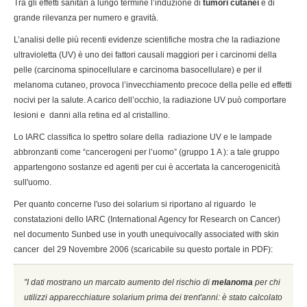
Tra gli effetti sanitari a lungo termine l’induzione di
tumori cutanei
è di
grande rilevanza per numero e gravità.
L’analisi delle più recenti evidenze scientifiche mostra che la radiazione
ultravioletta (UV) è uno dei fattori causali maggiori per i carcinomi della
pelle (carcinoma spinocellulare e carcinoma basocellulare) e per il
melanoma cutaneo, provoca l’invecchiamento precoce della pelle ed effetti
nocivi per la salute. A carico dell’occhio, la radiazione UV può comportare
lesioni e danni alla retina ed al cristallino.
Lo IARC classifica lo spettro solare della radiazione UV e le lampade
abbronzanti come “cancerogeni per l’uomo” (gruppo 1 A ): a tale gruppo
appartengono sostanze ed agenti per cui è accertata la cancerogenicità
sull'uomo.
Per quanto concerne l'uso dei solarium si riportano al riguardo le
constatazioni dello IARC (International Agency for Research on Cancer)
nel documento Sunbed use in youth unequivocally associated with skin
cancer del 29 Novembre 2006 (scaricabile su questo portale in PDF):
''I dati mostrano un marcato aumento del rischio di
melanoma
per chi
utilizzi apparecchiature solarium prima dei trent'anni: è stato calcolato