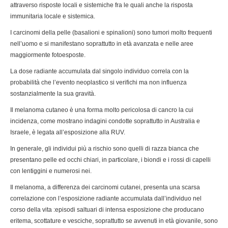
attraverso risposte locali e sistemiche fra le quali anche la risposta
immunitaria locale e sistemica.
I carcinomi della pelle (basalioni e spinalioni) sono tumori molto frequenti
nell’uomo e si manifestano soprattutto in età avanzata e nelle aree
maggiormente fotoesposte.
La dose radiante accumulata dal singolo individuo correla con la
probabilità che l’evento neoplastico si verifichi ma non influenza
sostanzialmente la sua gravità.
Il melanoma cutaneo è una forma molto pericolosa di cancro la cui
incidenza, come mostrano indagini condotte soprattutto in Australia e
Israele, è legata all’esposizione alla RUV.
In generale, gli individui più a rischio sono quelli di razza bianca che
presentano pelle ed occhi chiari, in particolare, i biondi e i rossi di capelli
con lentiggini e numerosi nei.
Il melanoma, a differenza dei carcinomi cutanei, presenta una scarsa
correlazione con l’esposizione radiante accumulata dall’individuo nel
corso della vita :episodi saltuari di intensa esposizione che producano
eritema, scottature e vesciche, soprattutto se avvenuti in età giovanile, sono