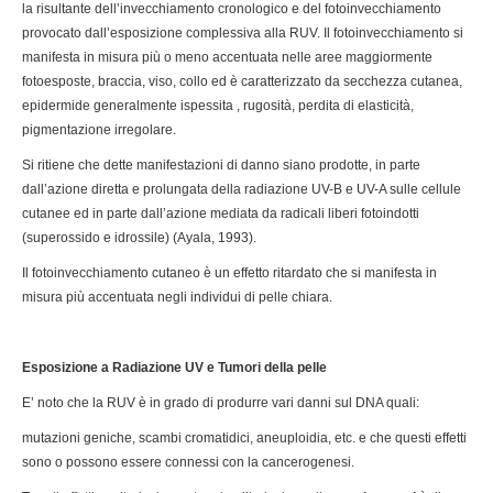
la risultante dell’invecchiamento cronologico e del fotoinvecchiamento
provocato dall’esposizione complessiva alla RUV. Il fotoinvecchiamento si
manifesta in misura più o meno accentuata nelle aree maggiormente
fotoesposte, braccia, viso, collo ed è caratterizzato da secchezza cutanea,
epidermide generalmente ispessita , rugosità, perdita di elasticità,
pigmentazione irregolare.
Si ritiene che dette manifestazioni di danno siano prodotte, in parte
dall’azione diretta e prolungata della radiazione UV-B e UV-A sulle cellule
cutanee ed in parte dall’azione mediata da radicali liberi fotoindotti
(superossido e idrossile) (Ayala, 1993).
Il fotoinvecchiamento cutaneo è un effetto ritardato che si manifesta in
misura più accentuata negli individui di pelle chiara.
Esposizione a Radiazione UV e Tumori della pelle
E’ noto che la RUV è in grado di produrre vari danni sul DNA quali:
mutazioni geniche, scambi cromatidici, aneuploidia, etc. e che questi effetti
sono o possono essere connessi con la cancerogenesi.