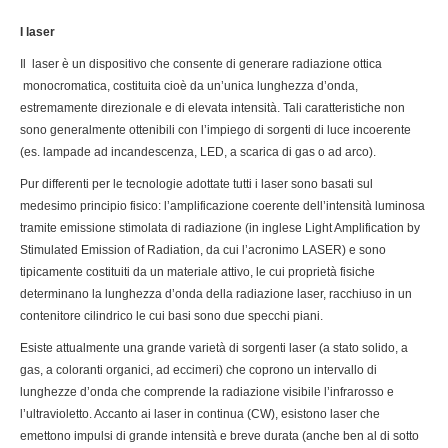
I laser
Il laser è un dispositivo che consente di generare radiazione ottica
monocromatica, costituita cioè da un’unica lunghezza d’onda,
estremamente direzionale e di elevata intensità. Tali caratteristiche non
sono generalmente ottenibili con l’impiego di sorgenti di luce incoerente
(es. lampade ad incandescenza, LED, a scarica di gas o ad arco).
Pur differenti per le tecnologie adottate tutti i laser sono basati sul
medesimo principio fisico: l’amplificazione coerente dell’intensità luminosa
tramite emissione stimolata di radiazione (in inglese Light Amplification by
Stimulated Emission of Radiation, da cui l’acronimo LASER) e sono
tipicamente costituiti da un materiale attivo, le cui proprietà fisiche
determinano la lunghezza d’onda della radiazione laser, racchiuso in un
contenitore cilindrico le cui basi sono due specchi piani.
Esiste attualmente una grande varietà di sorgenti laser (a stato solido, a
gas, a coloranti organici, ad eccimeri) che coprono un intervallo di
lunghezze d’onda che comprende la radiazione visibile l’infrarosso e
l’ultravioletto. Accanto ai laser in continua (CW), esistono laser che
emettono impulsi di grande intensità e breve durata (anche ben al di sotto