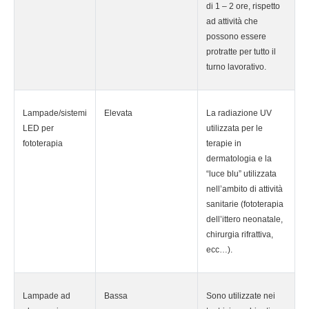
di 1 – 2 ore, rispetto
ad attività che
possono essere
protratte per tutto il
turno lavorativo.
Lampade/sistemi
Elevata
La radiazione UV
LED per
utilizzata per le
fototerapia
terapie in
dermatologia e la
“luce blu” utilizzata
nell’ambito di attività
sanitarie (fototerapia
dell’ittero neonatale,
chirurgia rifrattiva,
ecc…).
Lampade ad
Bassa
Sono utilizzate nei