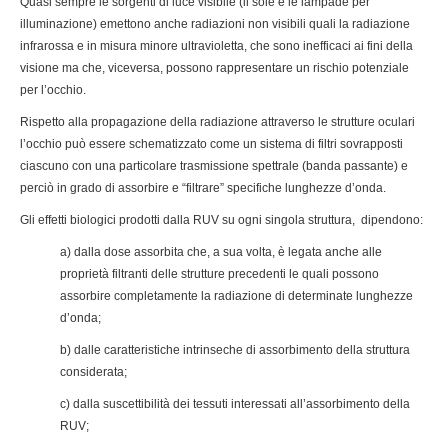
Quasi sempre le sorgenti di luce visibile (il sole e le lampade per
illuminazione) emettono anche radiazioni non visibili quali la radiazione
infrarossa e in misura minore ultravioletta, che sono inefficaci ai fini della
visione ma che, viceversa, possono rappresentare un rischio potenziale
per l’occhio.
Rispetto alla propagazione della radiazione attraverso le strutture oculari
l’occhio può essere schematizzato come un sistema di filtri sovrapposti
ciascuno con una particolare trasmissione spettrale (banda passante) e
perciò in grado di assorbire e “filtrare” specifiche lunghezze d’onda.
Gli effetti biologici prodotti dalla RUV su ogni singola struttura, dipendono:
a) dalla dose assorbita che, a sua volta, è legata anche alle
proprietà filtranti delle strutture precedenti le quali possono
assorbire completamente la radiazione di determinate lunghezze
d’onda;
b) dalle caratteristiche intrinseche di assorbimento della struttura
considerata;
c) dalla suscettibilità dei tessuti interessati all’assorbimento della
RUV;