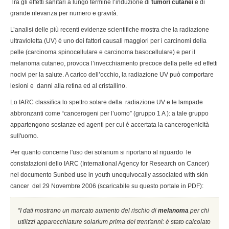
Tra gli effetti sanitari a lungo termine l’induzione di
tumori cutanei
è di
grande rilevanza per numero e gravità.
L’analisi delle più recenti evidenze scientifiche mostra che la radiazione
ultravioletta (UV) è uno dei fattori causali maggiori per i carcinomi della
pelle (carcinoma spinocellulare e carcinoma basocellulare) e per il
melanoma cutaneo, provoca l’invecchiamento precoce della pelle ed effetti
nocivi per la salute. A carico dell’occhio, la radiazione UV può comportare
lesioni e danni alla retina ed al cristallino.
Lo IARC classifica lo spettro solare della radiazione UV e le lampade
abbronzanti come “cancerogeni per l’uomo” (gruppo 1 A ): a tale gruppo
appartengono sostanze ed agenti per cui è accertata la cancerogenicità
sull'uomo.
Per quanto concerne l'uso dei solarium si riportano al riguardo le
constatazioni dello IARC (International Agency for Research on Cancer)
nel documento Sunbed use in youth unequivocally associated with skin
cancer del 29 Novembre 2006 (scaricabile su questo portale in PDF):
''I dati mostrano un marcato aumento del rischio di
melanoma
per chi
utilizzi apparecchiature solarium prima dei trent'anni: è stato calcolato