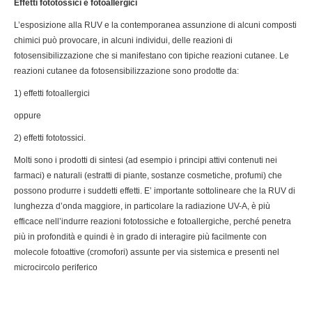
Effetti fototossici e fotoallergici
L’esposizione alla RUV e la contemporanea assunzione di alcuni composti
chimici può provocare, in alcuni individui, delle reazioni di
fotosensibilizzazione che si manifestano con tipiche reazioni cutanee. Le
reazioni cutanee da fotosensibilizzazione sono prodotte da:
1) effetti fotoallergici
oppure
2) effetti fototossici.
Molti sono i prodotti di sintesi (ad esempio i principi attivi contenuti nei
farmaci) e naturali (estratti di piante, sostanze cosmetiche, profumi) che
possono produrre i suddetti effetti. E’ importante sottolineare che la RUV di
lunghezza d’onda maggiore, in particolare la radiazione UV-A, è più
efficace nell’indurre reazioni fototossiche e fotoallergiche, perché penetra
più in profondità e quindi è in grado di interagire più facilmente con
molecole fotoattive (cromofori) assunte per via sistemica e presenti nel
microcircolo periferico