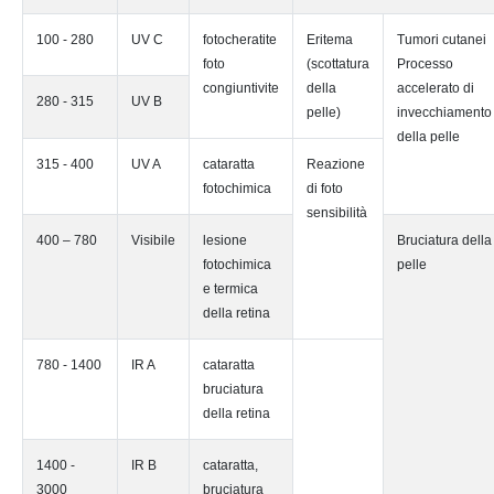
100 - 280
UV C
fotocheratite
Eritema
Tumori cutanei
foto
(scottatura
Processo
congiuntivite
della
accelerato di
280 - 315
UV B
pelle)
invecchiamento
della pelle
315 - 400
UV A
cataratta
Reazione
fotochimica
di foto
sensibilità
400 – 780
Visibile
lesione
Bruciatura della
fotochimica
pelle
e termica
della retina
780 - 1400
IR A
cataratta
bruciatura
della retina
1400 -
IR B
cataratta,
3000
bruciatura