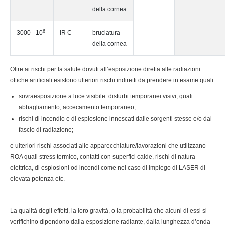
della cornea
6
3000 - 10
IR C
bruciatura
della cornea
Oltre ai rischi per la salute dovuti all’esposizione diretta alle radiazioni
ottiche artificiali esistono ulteriori rischi indiretti da prendere in esame quali:
sovraesposizione a luce visibile: disturbi temporanei visivi, quali
abbagliamento, accecamento temporaneo;
rischi di incendio e di esplosione innescati dalle sorgenti stesse e/o dal
fascio di radiazione;
e ulteriori rischi associati alle apparecchiature/lavorazioni che utilizzano
ROA quali stress termico, contatti con superfici calde, rischi di natura
elettrica, di esplosioni od incendi come nel caso di impiego di LASER di
elevata potenza etc.
La qualità degli effetti, la loro gravità, o la probabilità che alcuni di essi si
verifichino dipendono dalla esposizione radiante, dalla lunghezza d’onda