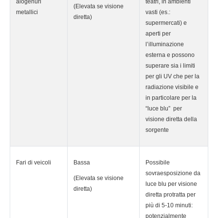
alogenuri
teatri, in ambienti
(Elevata se visione
metallici
vasti (es.:
diretta)
supermercati) e
aperti per
l’illuminazione
esterna e possono
superare sia i limiti
per gli UV che per la
radiazione visibile e
in particolare per la
“luce blu” per
visione diretta della
sorgente
Fari di veicoli
Bassa
Possibile
sovraesposizione da
(Elevata se visione
luce blu per visione
diretta)
diretta protratta per
più di 5-10 minuti:
potenzialmente