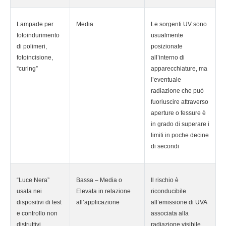
Lampade per
Media
Le sorgenti UV sono
fotoindurimento
usualmente
di polimeri,
posizionate
fotoincisione,
all’interno di
“curing”
apparecchiature, ma
l’eventuale
radiazione che può
fuoriuscire attraverso
aperture o fessure è
in grado di superare i
limiti in poche decine
di secondi
“Luce Nera”
Bassa – Media o
Il rischio è
usata nei
Elevata in relazione
riconducibile
dispositivi di test
all’applicazione
all’emissione di UVA
e controllo non
associata alla
distruttivi
radiazione visibile