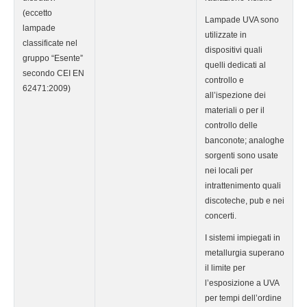
(eccetto
Lampade UVA sono
lampade
utilizzate in
classificate nel
dispositivi quali
gruppo “Esente”
quelli dedicati al
secondo CEI EN
controllo e
62471:2009)
all’ispezione dei
materiali o per il
controllo delle
banconote; analoghe
sorgenti sono usate
nei locali per
intrattenimento quali
discoteche, pub e nei
concerti.
I sistemi impiegati in
metallurgia superano
il limite per
l’esposizione a UVA
per tempi dell’ordine