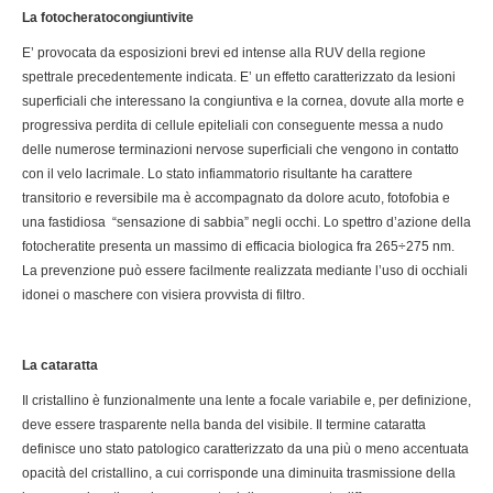
La fotocheratocongiuntivite
E’ provocata da esposizioni brevi ed intense alla RUV della regione
spettrale precedentemente indicata. E’ un effetto caratterizzato da lesioni
superficiali che interessano la congiuntiva e la cornea, dovute alla morte e
progressiva perdita di cellule epiteliali con conseguente messa a nudo
delle numerose terminazioni nervose superficiali che vengono in contatto
con il velo lacrimale. Lo stato infiammatorio risultante ha carattere
transitorio e reversibile ma è accompagnato da dolore acuto, fotofobia e
una fastidiosa “sensazione di sabbia” negli occhi. Lo spettro d’azione della
fotocheratite presenta un massimo di efficacia biologica fra 265÷275 nm.
La prevenzione può essere facilmente realizzata mediante l’uso di occhiali
idonei o maschere con visiera provvista di filtro.
La cataratta
Il cristallino è funzionalmente una lente a focale variabile e, per definizione,
deve essere trasparente nella banda del visibile. Il termine cataratta
definisce uno stato patologico caratterizzato da una più o meno accentuata
opacità del cristallino, a cui corrisponde una diminuita trasmissione della