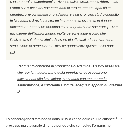
cancerogeni in esperimenti in vivo, ed esiste crescente evidenza che
i raggi UV-A usati nei solarium, data la loro maggiore capacità di
penetrazione contribuiscono ad indurre il cancro. Uno studio condotto
in Norvegia e Svezia mostra un incremento di rischio di melanoma
maligno tra donne che abbiamo usato regolarmente solarium. […] Ad
esclusione dell'abbronzatura, molte persone asseriscono che
l'utilizzo di solarium li aiuti ad essere più rilassati ed a provare una
sensazione di benessere. E' difficile quantificare queste asserzioni.
(...)
Per quanto concerne la produzione di vitamina D l'OMS asserisce
che per la maggior parte della popolazione
l'esposizione
occasionale alla luce solare, combinata con una normale
alimentazione, è sufficiente a fornire adeguato apporto di vitamina
D
.
La cancerogenesi fotoindotta dalla RUV a carico delle cellule cutanee è un
processo multifattoriale di lungo periodo che coinvolge l’organismo