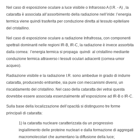
Nel caso di esposizione oculare a luce visibile o Infrarosso A (I.R. - A) , la
cataratta è associata all’assorbimento della radiazione nell’iride: l’energia
termica viene quindi trasferita per conduzione diretta al tessuto epiteliare
del cristallino.
Nel caso di esposizione oculare a radiazione Infrafrossa, con componenti
spettrali dominanti nelle regioni IR-B, IR-C, la radiazione è invece assorbita
dalla cornea: l’energia termica si propaga quindi al cristallino mediante
conduzione termica attraverso i tessuti oculari adiacenti (cornea-umor
acqueo).
Radiazione visibile e la radiazione I.R. sono ambedue in grado di indurre
cataratta, producendo entrambe, sia pure con meccanismi diversi, un
riscaldamento del cristallino. Nel caso della cataratta dei vetrai questa
dovrebbe essere associata essenzialmente all’esposizione ad IR-B o IR-C.
Sulla base della localizzazione dell’opacità si distinguono tre forme
principali di cataratta:
1) la cataratta nucleare caratterizzata da un progressivo
ingiallimento delle proteine nucleari e dalla formazione di aggregati
macromolecolari che aumentano la diffusione della luce;