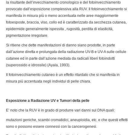
la risultante dell’invecchiamento cronologico e del fotoinvecchiamento
provocato dall’esposizione complessiva alla RUV. Il fotoinvecchiamento si
manifesta in misura più o meno accentuata nelle aree maggiormente
fotoesposte, braccia, viso, collo ed è caratterizzato da secchezza cutanea,
epidermide generalmente ispessita , rugosità, perdita di elasticità,
pigmentazione irregolare.
Si ritiene che dette manifestazioni di danno siano prodotte, in parte
dall’azione diretta e prolungata della radiazione UV-B e UV-A sulle cellule
cutanee ed in parte dall’azione mediata da radicali liberi fotoindotti
(superossido e idrossile) (Ayala, 1993).
Il fotoinvecchiamento cutaneo è un effetto ritardato che si manifesta in
misura più accentuata negli individui di pelle chiara.
Esposizione a Radiazione UV e Tumori della pelle
E’ noto che la RUV è in grado di produrre vari danni sul DNA quali:
mutazioni geniche, scambi cromatidici, aneuploidia, etc. e che questi effetti
sono o possono essere connessi con la cancerogenesi.