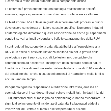
luce verso la retina ed un aumento della componente diffusa.
La cataratta è prevalentemente una patologia multifattoriale dell’età
avanzata, legata a processi di invecchiamento molecolare e cellulare.
La Radiazione UV è tuttavia in grado di accelerare detti processi e quindi
deve essere considerata un fattore causale specifico. Numerose indagini
epidemiologiche dimostrano questa associazione ed anche gli esperimenti
condotti su vari animali evidenziano l’effetto catarattogenico della RUV.
Il contributo all’induzione della cataratta attribuibile all’esposizione alla
RUV è un effetto di notevole rilevanza sanitaria sia per la gravità della
patologia sia per i suoi costi sociali. Le lesioni microscopiche che
contribuiscono ad accelerare l’insorgenza della cataratta sono di natura
fotochimica. Esse dipendono sostanzialmente dalla dose di RUV assorbita
dal cristallino che, anche a causa dei processi di riparazione molto lenti, si
accumulano nel tempo.
Per quanto riguarda l'esposizione a radiazione Infrarossa, emessa ad
esempio da corpi incandescenti quali vetro o metalli fusi, fin dagli inizi del
1900, numerosi studi di rassegna ed epidemiologici hanno evidenziato un
significativo incremento di incidenza di cataratte tra lavoratori addetti a
lavorazioni del vetro o di metalli alle temperature di fusione