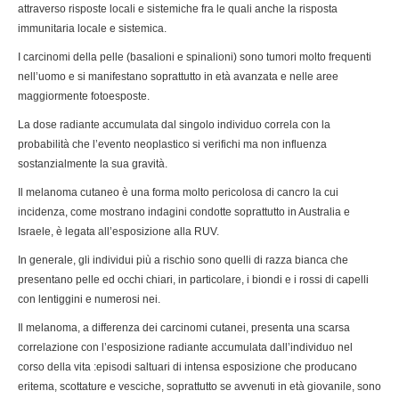
attraverso risposte locali e sistemiche fra le quali anche la risposta
immunitaria locale e sistemica.
I carcinomi della pelle (basalioni e spinalioni) sono tumori molto frequenti
nell’uomo e si manifestano soprattutto in età avanzata e nelle aree
maggiormente fotoesposte.
La dose radiante accumulata dal singolo individuo correla con la
probabilità che l’evento neoplastico si verifichi ma non influenza
sostanzialmente la sua gravità.
Il melanoma cutaneo è una forma molto pericolosa di cancro la cui
incidenza, come mostrano indagini condotte soprattutto in Australia e
Israele, è legata all’esposizione alla RUV.
In generale, gli individui più a rischio sono quelli di razza bianca che
presentano pelle ed occhi chiari, in particolare, i biondi e i rossi di capelli
con lentiggini e numerosi nei.
Il melanoma, a differenza dei carcinomi cutanei, presenta una scarsa
correlazione con l’esposizione radiante accumulata dall’individuo nel
corso della vita :episodi saltuari di intensa esposizione che producano
eritema, scottature e vesciche, soprattutto se avvenuti in età giovanile, sono