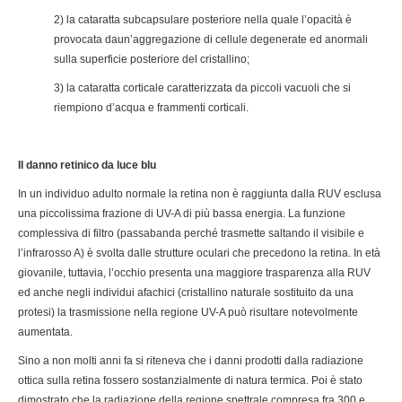
2) la cataratta subcapsulare posteriore nella quale l’opacità è
provocata daun’aggregazione di cellule degenerate ed anormali
sulla superficie posteriore del cristallino;
3) la cataratta corticale caratterizzata da piccoli vacuoli che si
riempiono d’acqua e frammenti corticali.
Il danno retinico da luce blu
In un individuo adulto normale la retina non è raggiunta dalla RUV esclusa
una piccolissima frazione di UV-A di più bassa energia. La funzione
complessiva di filtro (passabanda perché trasmette saltando il visibile e
l’infrarosso A) è svolta dalle strutture oculari che precedono la retina. In età
giovanile, tuttavia, l’occhio presenta una maggiore trasparenza alla RUV
ed anche negli individui afachici (cristallino naturale sostituito da una
protesi) la trasmissione nella regione UV-A può risultare notevolmente
aumentata.
Sino a non molti anni fa si riteneva che i danni prodotti dalla radiazione
ottica sulla retina fossero sostanzialmente di natura termica. Poi è stato
dimostrato che la radiazione della regione spettrale compresa fra 300 e