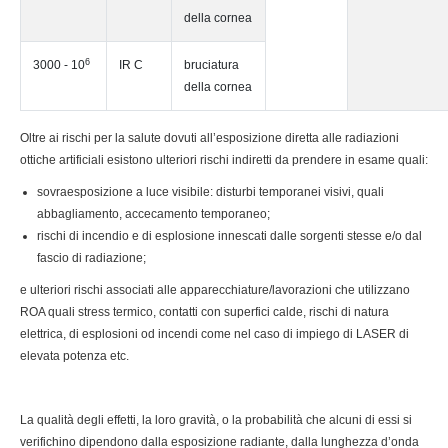
della cornea
6
3000 - 10
IR C
bruciatura
della cornea
Oltre ai rischi per la salute dovuti all’esposizione diretta alle radiazioni
ottiche artificiali esistono ulteriori rischi indiretti da prendere in esame quali:
sovraesposizione a luce visibile: disturbi temporanei visivi, quali
abbagliamento, accecamento temporaneo;
rischi di incendio e di esplosione innescati dalle sorgenti stesse e/o dal
fascio di radiazione;
e ulteriori rischi associati alle apparecchiature/lavorazioni che utilizzano
ROA quali stress termico, contatti con superfici calde, rischi di natura
elettrica, di esplosioni od incendi come nel caso di impiego di LASER di
elevata potenza etc.
La qualità degli effetti, la loro gravità, o la probabilità che alcuni di essi si
verifichino dipendono dalla esposizione radiante, dalla lunghezza d’onda