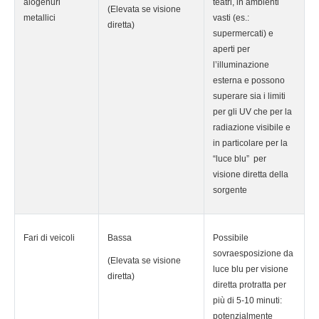
alogenuri
teatri, in ambienti
(Elevata se visione
metallici
vasti (es.:
diretta)
supermercati) e
aperti per
l’illuminazione
esterna e possono
superare sia i limiti
per gli UV che per la
radiazione visibile e
in particolare per la
“luce blu” per
visione diretta della
sorgente
Fari di veicoli
Bassa
Possibile
sovraesposizione da
(Elevata se visione
luce blu per visione
diretta)
diretta protratta per
più di 5-10 minuti:
potenzialmente