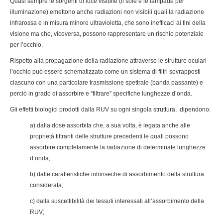
Quasi sempre le sorgenti di luce visibile (il sole e le lampade per
illuminazione) emettono anche radiazioni non visibili quali la radiazione
infrarossa e in misura minore ultravioletta, che sono inefficaci ai fini della
visione ma che, viceversa, possono rappresentare un rischio potenziale
per l’occhio.
Rispetto alla propagazione della radiazione attraverso le strutture oculari
l’occhio può essere schematizzato come un sistema di filtri sovrapposti
ciascuno con una particolare trasmissione spettrale (banda passante) e
perciò in grado di assorbire e “filtrare” specifiche lunghezze d’onda.
Gli effetti biologici prodotti dalla RUV su ogni singola struttura, dipendono:
a) dalla dose assorbita che, a sua volta, è legata anche alle
proprietà filtranti delle strutture precedenti le quali possono
assorbire completamente la radiazione di determinate lunghezze
d’onda;
b) dalle caratteristiche intrinseche di assorbimento della struttura
considerata;
c) dalla suscettibilità dei tessuti interessati all’assorbimento della
RUV;