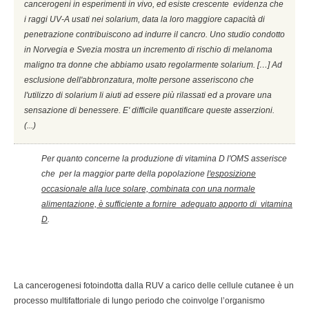
cancerogeni in esperimenti in vivo, ed esiste crescente evidenza che
i raggi UV-A usati nei solarium, data la loro maggiore capacità di
penetrazione contribuiscono ad indurre il cancro. Uno studio condotto
in Norvegia e Svezia mostra un incremento di rischio di melanoma
maligno tra donne che abbiamo usato regolarmente solarium. […] Ad
esclusione dell'abbronzatura, molte persone asseriscono che
l'utilizzo di solarium li aiuti ad essere più rilassati ed a provare una
sensazione di benessere. E' difficile quantificare queste asserzioni.
(...)
Per quanto concerne la produzione di vitamina D l'OMS asserisce
che per la maggior parte della popolazione
l'esposizione
occasionale alla luce solare, combinata con una normale
alimentazione, è sufficiente a fornire adeguato apporto di vitamina
D
.
La cancerogenesi fotoindotta dalla RUV a carico delle cellule cutanee è un
processo multifattoriale di lungo periodo che coinvolge l’organismo