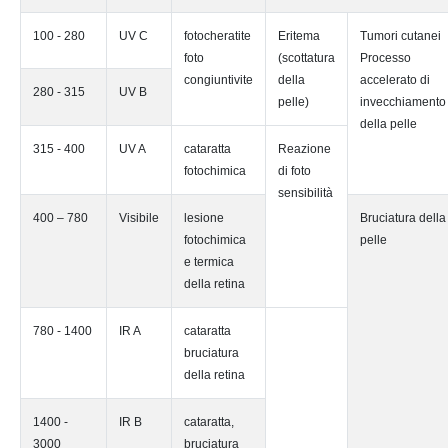
100 - 280
UV C
fotocheratite
Eritema
Tumori cutanei
foto
(scottatura
Processo
congiuntivite
della
accelerato di
280 - 315
UV B
pelle)
invecchiamento
della pelle
315 - 400
UV A
cataratta
Reazione
fotochimica
di foto
sensibilità
400 – 780
Visibile
lesione
Bruciatura della
fotochimica
pelle
e termica
della retina
780 - 1400
IR A
cataratta
bruciatura
della retina
1400 -
IR B
cataratta,
3000
bruciatura