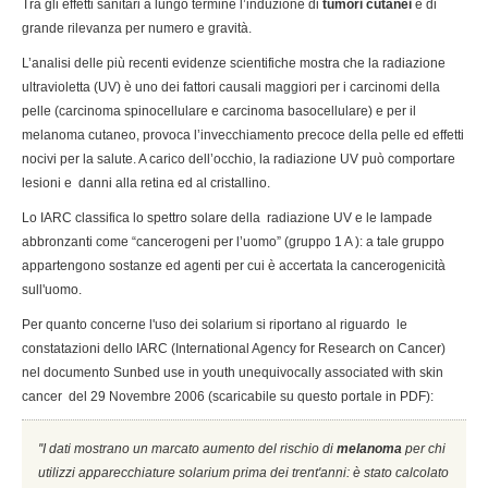
Tra gli effetti sanitari a lungo termine l’induzione di
tumori cutanei
è di
grande rilevanza per numero e gravità.
L’analisi delle più recenti evidenze scientifiche mostra che la radiazione
ultravioletta (UV) è uno dei fattori causali maggiori per i carcinomi della
pelle (carcinoma spinocellulare e carcinoma basocellulare) e per il
melanoma cutaneo, provoca l’invecchiamento precoce della pelle ed effetti
nocivi per la salute. A carico dell’occhio, la radiazione UV può comportare
lesioni e danni alla retina ed al cristallino.
Lo IARC classifica lo spettro solare della radiazione UV e le lampade
abbronzanti come “cancerogeni per l’uomo” (gruppo 1 A ): a tale gruppo
appartengono sostanze ed agenti per cui è accertata la cancerogenicità
sull'uomo.
Per quanto concerne l'uso dei solarium si riportano al riguardo le
constatazioni dello IARC (International Agency for Research on Cancer)
nel documento Sunbed use in youth unequivocally associated with skin
cancer del 29 Novembre 2006 (scaricabile su questo portale in PDF):
''I dati mostrano un marcato aumento del rischio di
melanoma
per chi
utilizzi apparecchiature solarium prima dei trent'anni: è stato calcolato