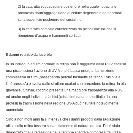
2) la cataratta subcapsulare posteriore nella quale l’opacità è
provocata daun’aggregazione di cellule degenerate ed anormali
sulla superficie posteriore del cristallino;
3) la cataratta corticale caratterizzata da piccoli vacuoli che si
riempiono d’acqua e frammenti corticali.
Il danno retinico da luce blu
In un individuo adulto normale la retina non è raggiunta dalla RUV esclusa
una piccolissima frazione di UV-A di più bassa energia. La funzione
complessiva di filtro (passabanda perché trasmette saltando il visibile e
l’infrarosso A) è svolta dalle strutture oculari che precedono la retina. In età
giovanile, tuttavia, l’occhio presenta una maggiore trasparenza alla RUV
ed anche negli individui afachici (cristallino naturale sostituito da una
protesi) la trasmissione nella regione UV-A può risultare notevolmente
aumentata.
Sino a non molti anni fa si riteneva che i danni prodotti dalla radiazione
ottica sulla retina fossero sostanzialmente di natura termica. Poi è stato
dimostrato che la radiazione della regione spettrale compresa fra 300 e