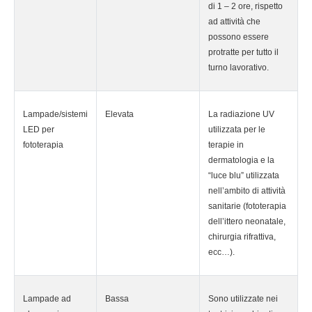
di 1 – 2 ore, rispetto
ad attività che
possono essere
protratte per tutto il
turno lavorativo.
Lampade/sistemi
Elevata
La radiazione UV
LED per
utilizzata per le
fototerapia
terapie in
dermatologia e la
“luce blu” utilizzata
nell’ambito di attività
sanitarie (fototerapia
dell’ittero neonatale,
chirurgia rifrattiva,
ecc…).
Lampade ad
Bassa
Sono utilizzate nei