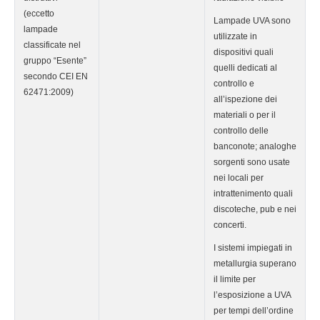
(eccetto
Lampade UVA sono
lampade
utilizzate in
classificate nel
dispositivi quali
gruppo “Esente”
quelli dedicati al
secondo CEI EN
controllo e
62471:2009)
all’ispezione dei
materiali o per il
controllo delle
banconote; analoghe
sorgenti sono usate
nei locali per
intrattenimento quali
discoteche, pub e nei
concerti.
I sistemi impiegati in
metallurgia superano
il limite per
l’esposizione a UVA
per tempi dell’ordine