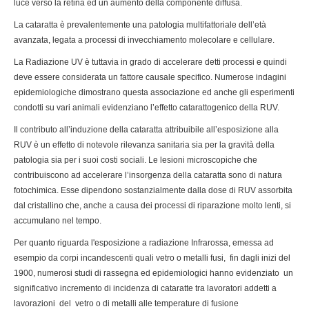
luce verso la retina ed un aumento della componente diffusa.
La cataratta è prevalentemente una patologia multifattoriale dell’età
avanzata, legata a processi di invecchiamento molecolare e cellulare.
La Radiazione UV è tuttavia in grado di accelerare detti processi e quindi
deve essere considerata un fattore causale specifico. Numerose indagini
epidemiologiche dimostrano questa associazione ed anche gli esperimenti
condotti su vari animali evidenziano l’effetto catarattogenico della RUV.
Il contributo all’induzione della cataratta attribuibile all’esposizione alla
RUV è un effetto di notevole rilevanza sanitaria sia per la gravità della
patologia sia per i suoi costi sociali. Le lesioni microscopiche che
contribuiscono ad accelerare l’insorgenza della cataratta sono di natura
fotochimica. Esse dipendono sostanzialmente dalla dose di RUV assorbita
dal cristallino che, anche a causa dei processi di riparazione molto lenti, si
accumulano nel tempo.
Per quanto riguarda l'esposizione a radiazione Infrarossa, emessa ad
esempio da corpi incandescenti quali vetro o metalli fusi, fin dagli inizi del
1900, numerosi studi di rassegna ed epidemiologici hanno evidenziato un
significativo incremento di incidenza di cataratte tra lavoratori addetti a
lavorazioni del vetro o di metalli alle temperature di fusione