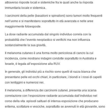
attraverso risposte locali e sistemiche fra le quali anche la risposta
immunitaria locale e sistemica.
I carcinomi della pelle (basalioni e spinalioni) sono tumori molto frequenti
nell’uomo e si manifestano soprattutto in età avanzata e nelle aree
maggiormente fotoesposte.
La dose radiante accumulata dal singolo individuo correla con la
probabilità che l’evento neoplastico si verifichi ma non influenza
sostanzialmente la sua gravità.
Il melanoma cutaneo è una forma molto pericolosa di cancro la cui
incidenza, come mostrano indagini condotte soprattutto in Australia e
Israele, è legata all’esposizione alla RUV.
In generale, gli individui più a rischio sono quelli di razza bianca che
presentano pelle ed occhi chiari, in particolare, i biondi e i rossi di capelli
con lentiggini e numerosi nei.
Il melanoma, a differenza dei carcinomi cutanei, presenta una scarsa
correlazione con l’esposizione radiante accumulata dall’individuo nel
corso della vita :episodi saltuari di intensa esposizione che producano
eritema, scottature e vesciche, soprattutto se avvenuti in età giovanile, sono