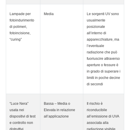
Lampade per
Media
Le sorgenti UV sono
fotoindurimento
usualmente
di polimeri,
posizionate
fotoincisione,
all’interno di
“curing”
apparecchiature, ma
l’eventuale
radiazione che può
fuoriuscire attraverso
aperture o fessure è
in grado di superare i
limiti in poche decine
di secondi
“Luce Nera”
Bassa – Media o
Il rischio è
usata nei
Elevata in relazione
riconducibile
dispositivi di test
all’applicazione
all’emissione di UVA
e controllo non
associata alla
distruttivi
radiazione visibile