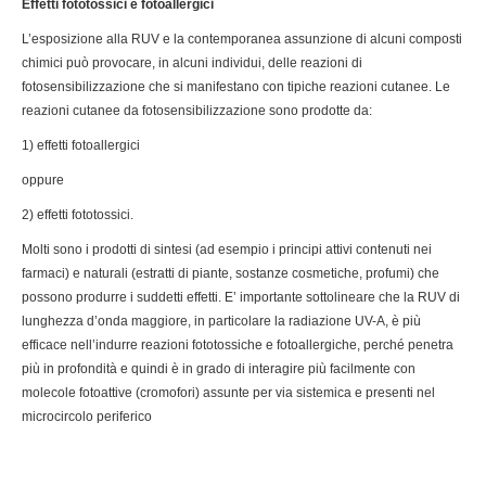
Effetti fototossici e fotoallergici
L’esposizione alla RUV e la contemporanea assunzione di alcuni composti
chimici può provocare, in alcuni individui, delle reazioni di
fotosensibilizzazione che si manifestano con tipiche reazioni cutanee. Le
reazioni cutanee da fotosensibilizzazione sono prodotte da:
1) effetti fotoallergici
oppure
2) effetti fototossici.
Molti sono i prodotti di sintesi (ad esempio i principi attivi contenuti nei
farmaci) e naturali (estratti di piante, sostanze cosmetiche, profumi) che
possono produrre i suddetti effetti. E’ importante sottolineare che la RUV di
lunghezza d’onda maggiore, in particolare la radiazione UV-A, è più
efficace nell’indurre reazioni fototossiche e fotoallergiche, perché penetra
più in profondità e quindi è in grado di interagire più facilmente con
molecole fotoattive (cromofori) assunte per via sistemica e presenti nel
microcircolo periferico