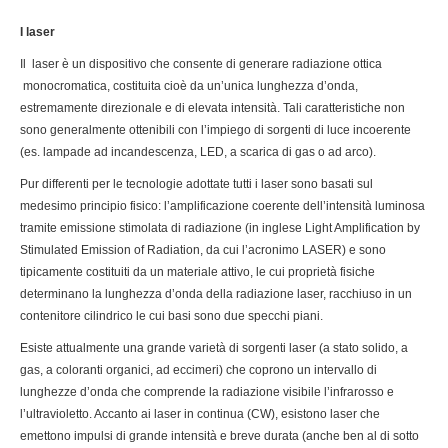
I laser
Il laser è un dispositivo che consente di generare radiazione ottica
monocromatica, costituita cioè da un’unica lunghezza d’onda,
estremamente direzionale e di elevata intensità. Tali caratteristiche non
sono generalmente ottenibili con l’impiego di sorgenti di luce incoerente
(es. lampade ad incandescenza, LED, a scarica di gas o ad arco).
Pur differenti per le tecnologie adottate tutti i laser sono basati sul
medesimo principio fisico: l’amplificazione coerente dell’intensità luminosa
tramite emissione stimolata di radiazione (in inglese Light Amplification by
Stimulated Emission of Radiation, da cui l’acronimo LASER) e sono
tipicamente costituiti da un materiale attivo, le cui proprietà fisiche
determinano la lunghezza d’onda della radiazione laser, racchiuso in un
contenitore cilindrico le cui basi sono due specchi piani.
Esiste attualmente una grande varietà di sorgenti laser (a stato solido, a
gas, a coloranti organici, ad eccimeri) che coprono un intervallo di
lunghezze d’onda che comprende la radiazione visibile l’infrarosso e
l’ultravioletto. Accanto ai laser in continua (CW), esistono laser che
emettono impulsi di grande intensità e breve durata (anche ben al di sotto