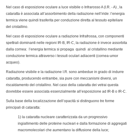
Nel caso di esposizione oculare a luce visibile o Infrarosso A (I.R. - A) , la
cataratta è associata all’assorbimento della radiazione nell’iride: l’energia
termica viene quindi trasferita per conduzione diretta al tessuto epiteliare
del cristallino.
Nel caso di esposizione oculare a radiazione Infrafrossa, con componenti
spettrali dominanti nelle regioni IR-B, IR-C, la radiazione è invece assorbita
dalla cornea: l’energia termica si propaga quindi al cristallino mediante
conduzione termica attraverso i tessuti oculari adiacenti (cornea-umor
acqueo).
Radiazione visibile e la radiazione I.R. sono ambedue in grado di indurre
cataratta, producendo entrambe, sia pure con meccanismi diversi, un
riscaldamento del cristallino. Nel caso della cataratta dei vetrai questa
dovrebbe essere associata essenzialmente all’esposizione ad IR-B o IR-C.
Sulla base della localizzazione dell’opacità si distinguono tre forme
principali di cataratta:
1) la cataratta nucleare caratterizzata da un progressivo
ingiallimento delle proteine nucleari e dalla formazione di aggregati
macromolecolari che aumentano la diffusione della luce;