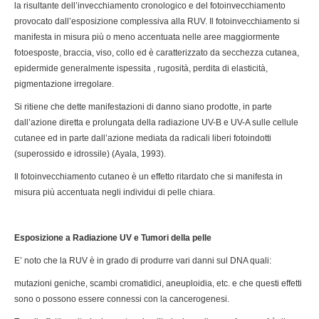
la risultante dell’invecchiamento cronologico e del fotoinvecchiamento
provocato dall’esposizione complessiva alla RUV. Il fotoinvecchiamento si
manifesta in misura più o meno accentuata nelle aree maggiormente
fotoesposte, braccia, viso, collo ed è caratterizzato da secchezza cutanea,
epidermide generalmente ispessita , rugosità, perdita di elasticità,
pigmentazione irregolare.
Si ritiene che dette manifestazioni di danno siano prodotte, in parte
dall’azione diretta e prolungata della radiazione UV-B e UV-A sulle cellule
cutanee ed in parte dall’azione mediata da radicali liberi fotoindotti
(superossido e idrossile) (Ayala, 1993).
Il fotoinvecchiamento cutaneo è un effetto ritardato che si manifesta in
misura più accentuata negli individui di pelle chiara.
Esposizione a Radiazione UV e Tumori della pelle
E’ noto che la RUV è in grado di produrre vari danni sul DNA quali:
mutazioni geniche, scambi cromatidici, aneuploidia, etc. e che questi effetti
sono o possono essere connessi con la cancerogenesi.