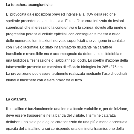
La fotocheratocongiuntivite
E’ provocata da esposizioni brevi ed intense alla RUV della regione
spettrale precedentemente indicata. E’ un effetto caratterizzato da lesioni
superficiali che interessano la congiuntiva e la cornea, dovute alla morte e
progressiva perdita di cellule epiteliali con conseguente messa a nudo
delle numerose terminazioni nervose superficiali che vengono in contatto
con il velo lacrimale. Lo stato infiammatorio risultante ha carattere
transitorio e reversibile ma è accompagnato da dolore acuto, fotofobia e
una fastidiosa “sensazione di sabbia” negli occhi. Lo spettro d’azione della
fotocheratite presenta un massimo di efficacia biologica fra 265÷275 nm.
La prevenzione può essere facilmente realizzata mediante l’uso di occhiali
idonei o maschere con visiera provvista di filtro.
La cataratta
Il cristallino è funzionalmente una lente a focale variabile e, per definizione,
deve essere trasparente nella banda del visibile. Il termine cataratta
definisce uno stato patologico caratterizzato da una più o meno accentuata
opacità del cristallino, a cui corrisponde una diminuita trasmissione della