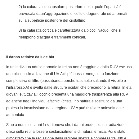
2) la cataratta subcapsulare posteriore nella quale l’opacità è
provocata daun’aggregazione di cellule degenerate ed anormali
sulla superficie posteriore del cristallino;
3) la cataratta corticale caratterizzata da piccoli vacuoli che si
riempiono d’acqua e frammenti corticali.
Il danno retinico da luce blu
In un individuo adulto normale la retina non è raggiunta dalla RUV esclusa
una piccolissima frazione di UV-A di più bassa energia. La funzione
complessiva di filtro (passabanda perché trasmette saltando il visibile e
l’infrarosso A) è svolta dalle strutture oculari che precedono la retina. In età
giovanile, tuttavia, l’occhio presenta una maggiore trasparenza alla RUV
ed anche negli individui afachici (cristallino naturale sostituito da una
protesi) la trasmissione nella regione UV-A può risultare notevolmente
aumentata.
Sino a non molti anni fa si riteneva che i danni prodotti dalla radiazione
ottica sulla retina fossero sostanzialmente di natura termica. Poi è stato
dimostrato che la radiazione della regione spettrale compresa fra 300 e