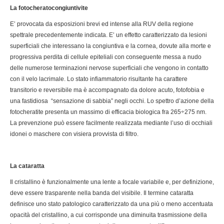
La fotocheratocongiuntivite
E’ provocata da esposizioni brevi ed intense alla RUV della regione
spettrale precedentemente indicata. E’ un effetto caratterizzato da lesioni
superficiali che interessano la congiuntiva e la cornea, dovute alla morte e
progressiva perdita di cellule epiteliali con conseguente messa a nudo
delle numerose terminazioni nervose superficiali che vengono in contatto
con il velo lacrimale. Lo stato infiammatorio risultante ha carattere
transitorio e reversibile ma è accompagnato da dolore acuto, fotofobia e
una fastidiosa “sensazione di sabbia” negli occhi. Lo spettro d’azione della
fotocheratite presenta un massimo di efficacia biologica fra 265÷275 nm.
La prevenzione può essere facilmente realizzata mediante l’uso di occhiali
idonei o maschere con visiera provvista di filtro.
La cataratta
Il cristallino è funzionalmente una lente a focale variabile e, per definizione,
deve essere trasparente nella banda del visibile. Il termine cataratta
definisce uno stato patologico caratterizzato da una più o meno accentuata
opacità del cristallino, a cui corrisponde una diminuita trasmissione della