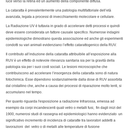
luce verso la retina ed un aumento della componente diffusa.
La cataratta è prevalentemente una patologia multifattoriale dell’età
avanzata, legata a processi di invecchiamento molecolare e cellulare.
La Radiazione UV è tuttavia in grado di accelerare detti processi e quindi
deve essere considerata un fattore causale specifico. Numerose indagini
epidemiologiche dimostrano questa associazione ed anche gli esperimenti
condotti su vari animali evidenziano l’effetto catarattogenico della RUV.
Il contributo all’induzione della cataratta attribuibile all’esposizione alla
RUV è un effetto di notevole rilevanza sanitaria sia per la gravità della
patologia sia per i suoi costi sociali. Le lesioni microscopiche che
contribuiscono ad accelerare l’insorgenza della cataratta sono di natura
fotochimica. Esse dipendono sostanzialmente dalla dose di RUV assorbita
dal cristallino che, anche a causa dei processi di riparazione molto lenti, si
accumulano nel tempo.
Per quanto riguarda l'esposizione a radiazione Infrarossa, emessa ad
esempio da corpi incandescenti quali vetro o metalli fusi, fin dagli inizi del
1900, numerosi studi di rassegna ed epidemiologici hanno evidenziato un
significativo incremento di incidenza di cataratte tra lavoratori addetti a
lavorazioni del vetro o di metalli alle temperature di fusione