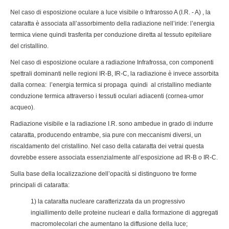
Nel caso di esposizione oculare a luce visibile o Infrarosso A (I.R. - A) , la
cataratta è associata all’assorbimento della radiazione nell’iride: l’energia
termica viene quindi trasferita per conduzione diretta al tessuto epiteliare
del cristallino.
Nel caso di esposizione oculare a radiazione Infrafrossa, con componenti
spettrali dominanti nelle regioni IR-B, IR-C, la radiazione è invece assorbita
dalla cornea: l’energia termica si propaga quindi al cristallino mediante
conduzione termica attraverso i tessuti oculari adiacenti (cornea-umor
acqueo).
Radiazione visibile e la radiazione I.R. sono ambedue in grado di indurre
cataratta, producendo entrambe, sia pure con meccanismi diversi, un
riscaldamento del cristallino. Nel caso della cataratta dei vetrai questa
dovrebbe essere associata essenzialmente all’esposizione ad IR-B o IR-C.
Sulla base della localizzazione dell’opacità si distinguono tre forme
principali di cataratta:
1) la cataratta nucleare caratterizzata da un progressivo
ingiallimento delle proteine nucleari e dalla formazione di aggregati
macromolecolari che aumentano la diffusione della luce;