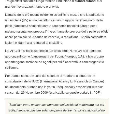
Tra gli effetti sanitari a lungo termine l’induzione di
tumori cutanei
è di
grande rilevanza per numero e gravità.
L’analisi delle più recenti evidenze scientifiche mostra che la radiazione
ultravioletta (UV) è uno dei fattori causali maggiori per i carcinomi della
pelle (carcinoma spinocellulare e carcinoma basocellulare) e per il
melanoma cutaneo, provoca l’invecchiamento precoce della pelle ed effetti
nocivi per la salute. A carico dell’occhio, la radiazione UV può comportare
lesioni e danni alla retina ed al cristallino.
Lo IARC classifica lo spettro solare della radiazione UV e le lampade
abbronzanti come “cancerogeni per l’uomo” (gruppo 1 A ): a tale gruppo
appartengono sostanze ed agenti per cui è accertata la cancerogenicità
sull'uomo.
Per quanto concerne l'uso dei solarium si riportano al riguardo le
constatazioni dello IARC (International Agency for Research on Cancer)
nel documento Sunbed use in youth unequivocally associated with skin
cancer del 29 Novembre 2006 (scaricabile su questo portale in PDF):
''I dati mostrano un marcato aumento del rischio di
melanoma
per chi
utilizzi apparecchiature solarium prima dei trent'anni: è stato calcolato