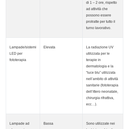
di 1 – 2 ore, rispetto
ad attività che
possono essere
protratte per tutto il
turno lavorativo.
Lampade/sistemi
Elevata
La radiazione UV
LED per
utilizzata per le
fototerapia
terapie in
dermatologia e la
“luce blu” utilizzata
nell’ambito di attività
sanitarie (fototerapia
dell’ittero neonatale,
chirurgia rifrattiva,
ecc…).
Lampade ad
Bassa
Sono utilizzate nei