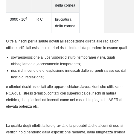
della cornea
6
3000 - 10
IR C
bruciatura
della cornea
Oltre ai rischi per la salute dovuti all’esposizione diretta alle radiazioni
ottiche artificiali esistono ulteriori rischi indiretti da prendere in esame quali:
sovraesposizione a luce visibile: disturbi temporanei visivi, quali
abbagliamento, accecamento temporaneo;
rischi di incendio e di esplosione innescati dalle sorgenti stesse e/o dal
fascio di radiazione;
e ulteriori rischi associati alle apparecchiature/lavorazioni che utilizzano
ROA quali stress termico, contatti con superfici calde, rischi di natura
elettrica, di esplosioni od incendi come nel caso di impiego di LASER di
elevata potenza etc.
La qualità degli effetti, la loro gravità, o la probabilità che alcuni di essi si
verifichino dipendono dalla esposizione radiante, dalla lunghezza d’onda