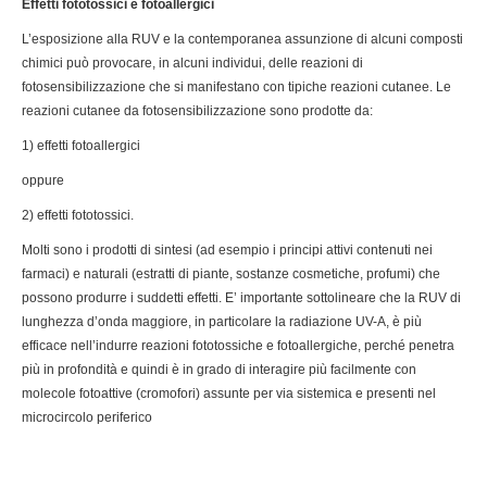
Effetti fototossici e fotoallergici
L’esposizione alla RUV e la contemporanea assunzione di alcuni composti
chimici può provocare, in alcuni individui, delle reazioni di
fotosensibilizzazione che si manifestano con tipiche reazioni cutanee. Le
reazioni cutanee da fotosensibilizzazione sono prodotte da:
1) effetti fotoallergici
oppure
2) effetti fototossici.
Molti sono i prodotti di sintesi (ad esempio i principi attivi contenuti nei
farmaci) e naturali (estratti di piante, sostanze cosmetiche, profumi) che
possono produrre i suddetti effetti. E’ importante sottolineare che la RUV di
lunghezza d’onda maggiore, in particolare la radiazione UV-A, è più
efficace nell’indurre reazioni fototossiche e fotoallergiche, perché penetra
più in profondità e quindi è in grado di interagire più facilmente con
molecole fotoattive (cromofori) assunte per via sistemica e presenti nel
microcircolo periferico