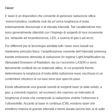
I laser
Il laser è un dispositivo che consente di generare radiazione ottica
monocromatica, costituita cioè da un’unica lunghezza d’onda,
estremamente direzionale e di elevata intensità. Tali caratteristiche non
sono generalmente ottenibili con l’impiego di sorgenti di luce incoerente
(es. lampade ad incandescenza, LED, a scarica di gas o ad arco).
Pur differenti per le tecnologie adottate tutti i laser sono basati sul
medesimo principio fisico: l’amplificazione coerente dell’intensità luminosa
tramite emissione stimolata di radiazione (in inglese Light Amplification by
Stimulated Emission of Radiation, da cui l’acronimo LASER) e sono
tipicamente costituiti da un materiale attivo, le cui proprietà fisiche
determinano la lunghezza d’onda della radiazione laser, racchiuso in un
contenitore cilindrico le cui basi sono due specchi piani.
Esiste attualmente una grande varietà di sorgenti laser (a stato solido, a
gas, a coloranti organici, ad eccimeri) che coprono un intervallo di
lunghezze d’onda che comprende la radiazione visibile l’infrarosso e
l’ultravioletto. Accanto ai laser in continua (CW), esistono laser che
emettono impulsi di grande intensità e breve durata (anche ben al di sotto