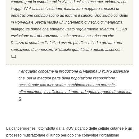
cancerogeni in esperimenti in vivo, ed esiste crescente evidenza che
i raggi UV-A usati nei solarium, data la loro maggiore capacità di
penetrazione contribuiscono ad indurre il cancro. Uno studio condotto
in Norvegia e Svezia mostra un incremento di rischio di melanoma
maligno tra donne che abbiamo usato regolarmente solarium. […] Ad
esclusione dell'abbronzatura, molte persone asseriscono che
l'utilizzo di solarium li aiuti ad essere più rilassati ed a provare una
sensazione di benessere. E' difficile quantificare queste asserzioni.
(...)
Per quanto concerne la produzione di vitamina D l'OMS asserisce
che per la maggior parte della popolazione
l'esposizione
occasionale alla luce solare, combinata con una normale
alimentazione, è sufficiente a fornire adeguato apporto di vitamina
D
.
La cancerogenesi fotoindotta dalla RUV a carico delle cellule cutanee è un
processo multifattoriale di lungo periodo che coinvolge l’organismo