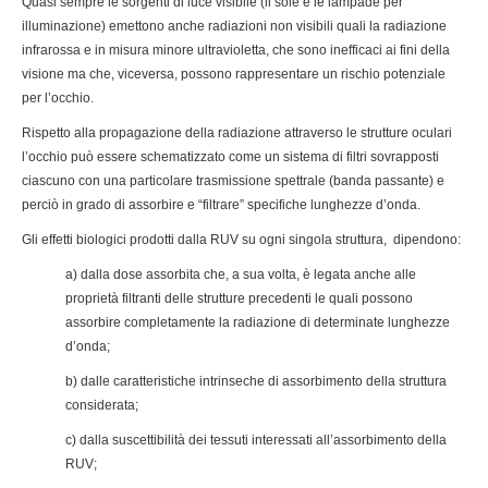
Quasi sempre le sorgenti di luce visibile (il sole e le lampade per
illuminazione) emettono anche radiazioni non visibili quali la radiazione
infrarossa e in misura minore ultravioletta, che sono inefficaci ai fini della
visione ma che, viceversa, possono rappresentare un rischio potenziale
per l’occhio.
Rispetto alla propagazione della radiazione attraverso le strutture oculari
l’occhio può essere schematizzato come un sistema di filtri sovrapposti
ciascuno con una particolare trasmissione spettrale (banda passante) e
perciò in grado di assorbire e “filtrare” specifiche lunghezze d’onda.
Gli effetti biologici prodotti dalla RUV su ogni singola struttura, dipendono:
a) dalla dose assorbita che, a sua volta, è legata anche alle
proprietà filtranti delle strutture precedenti le quali possono
assorbire completamente la radiazione di determinate lunghezze
d’onda;
b) dalle caratteristiche intrinseche di assorbimento della struttura
considerata;
c) dalla suscettibilità dei tessuti interessati all’assorbimento della
RUV;