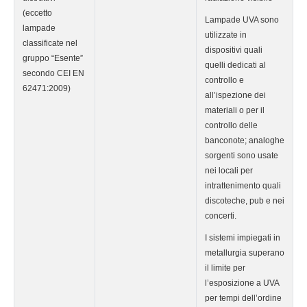
(eccetto
Lampade UVA sono
lampade
utilizzate in
classificate nel
dispositivi quali
gruppo “Esente”
quelli dedicati al
secondo CEI EN
controllo e
62471:2009)
all’ispezione dei
materiali o per il
controllo delle
banconote; analoghe
sorgenti sono usate
nei locali per
intrattenimento quali
discoteche, pub e nei
concerti.
I sistemi impiegati in
metallurgia superano
il limite per
l’esposizione a UVA
per tempi dell’ordine