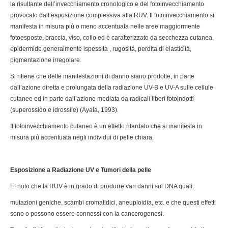
la risultante dell’invecchiamento cronologico e del fotoinvecchiamento
provocato dall’esposizione complessiva alla RUV. Il fotoinvecchiamento si
manifesta in misura più o meno accentuata nelle aree maggiormente
fotoesposte, braccia, viso, collo ed è caratterizzato da secchezza cutanea,
epidermide generalmente ispessita , rugosità, perdita di elasticità,
pigmentazione irregolare.
Si ritiene che dette manifestazioni di danno siano prodotte, in parte
dall’azione diretta e prolungata della radiazione UV-B e UV-A sulle cellule
cutanee ed in parte dall’azione mediata da radicali liberi fotoindotti
(superossido e idrossile) (Ayala, 1993).
Il fotoinvecchiamento cutaneo è un effetto ritardato che si manifesta in
misura più accentuata negli individui di pelle chiara.
Esposizione a Radiazione UV e Tumori della pelle
E’ noto che la RUV è in grado di produrre vari danni sul DNA quali:
mutazioni geniche, scambi cromatidici, aneuploidia, etc. e che questi effetti
sono o possono essere connessi con la cancerogenesi.