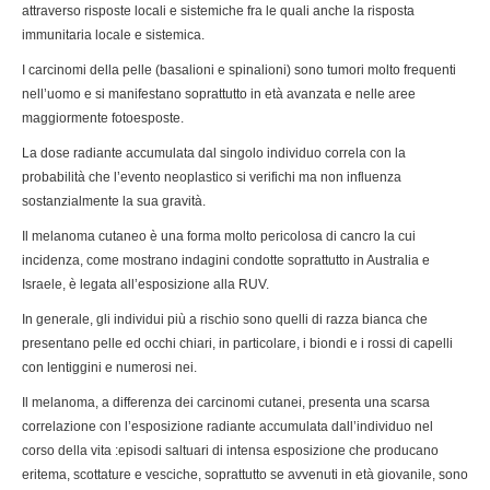
attraverso risposte locali e sistemiche fra le quali anche la risposta
immunitaria locale e sistemica.
I carcinomi della pelle (basalioni e spinalioni) sono tumori molto frequenti
nell’uomo e si manifestano soprattutto in età avanzata e nelle aree
maggiormente fotoesposte.
La dose radiante accumulata dal singolo individuo correla con la
probabilità che l’evento neoplastico si verifichi ma non influenza
sostanzialmente la sua gravità.
Il melanoma cutaneo è una forma molto pericolosa di cancro la cui
incidenza, come mostrano indagini condotte soprattutto in Australia e
Israele, è legata all’esposizione alla RUV.
In generale, gli individui più a rischio sono quelli di razza bianca che
presentano pelle ed occhi chiari, in particolare, i biondi e i rossi di capelli
con lentiggini e numerosi nei.
Il melanoma, a differenza dei carcinomi cutanei, presenta una scarsa
correlazione con l’esposizione radiante accumulata dall’individuo nel
corso della vita :episodi saltuari di intensa esposizione che producano
eritema, scottature e vesciche, soprattutto se avvenuti in età giovanile, sono