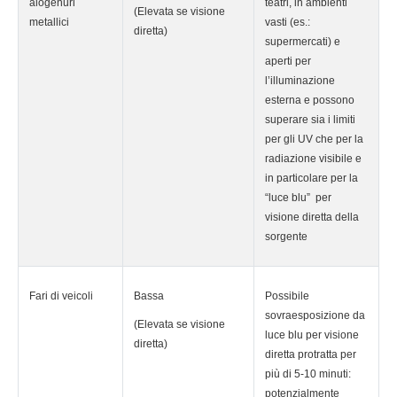
alogenuri
teatri, in ambienti
(Elevata se visione
metallici
vasti (es.:
diretta)
supermercati) e
aperti per
l’illuminazione
esterna e possono
superare sia i limiti
per gli UV che per la
radiazione visibile e
in particolare per la
“luce blu” per
visione diretta della
sorgente
Fari di veicoli
Bassa
Possibile
sovraesposizione da
(Elevata se visione
luce blu per visione
diretta)
diretta protratta per
più di 5-10 minuti:
potenzialmente