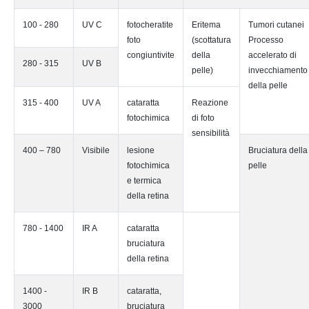
100 - 280
UV C
fotocheratite
Eritema
Tumori cutanei
foto
(scottatura
Processo
congiuntivite
della
accelerato di
280 - 315
UV B
pelle)
invecchiamento
della pelle
315 - 400
UV A
cataratta
Reazione
fotochimica
di foto
sensibilità
400 – 780
Visibile
lesione
Bruciatura della
fotochimica
pelle
e termica
della retina
780 - 1400
IR A
cataratta
bruciatura
della retina
1400 -
IR B
cataratta,
3000
bruciatura