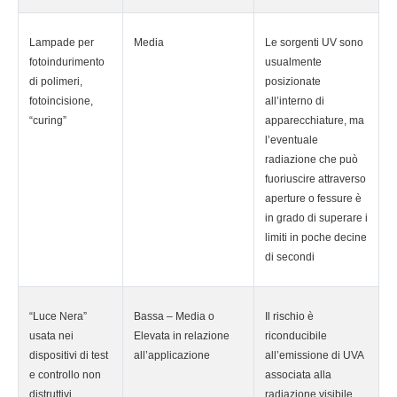
Lampade per
Media
Le sorgenti UV sono
fotoindurimento
usualmente
di polimeri,
posizionate
fotoincisione,
all’interno di
“curing”
apparecchiature, ma
l’eventuale
radiazione che può
fuoriuscire attraverso
aperture o fessure è
in grado di superare i
limiti in poche decine
di secondi
“Luce Nera”
Bassa – Media o
Il rischio è
usata nei
Elevata in relazione
riconducibile
dispositivi di test
all’applicazione
all’emissione di UVA
e controllo non
associata alla
distruttivi
radiazione visibile