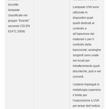
(eccetto
Lampade UVA sono
lampade
utilizzate in
classificate nel
dispositivi quali
gruppo “Esente”
quelli dedicati al
secondo CEI EN
controllo e
62471:2009)
all’ispezione dei
materiali o per il
controllo delle
banconote; analoghe
sorgenti sono usate
nei locali per
intrattenimento quali
discoteche, pub e nei
concerti.
I sistemi impiegati in
metallurgia superano
il limite per
l’esposizione a UVA
per tempi dell’ordine