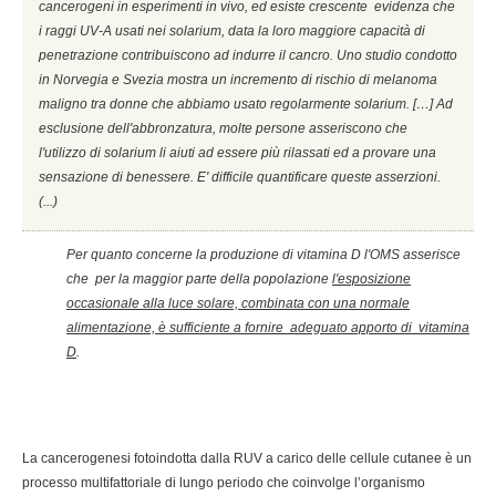
cancerogeni in esperimenti in vivo, ed esiste crescente evidenza che
i raggi UV-A usati nei solarium, data la loro maggiore capacità di
penetrazione contribuiscono ad indurre il cancro. Uno studio condotto
in Norvegia e Svezia mostra un incremento di rischio di melanoma
maligno tra donne che abbiamo usato regolarmente solarium. […] Ad
esclusione dell'abbronzatura, molte persone asseriscono che
l'utilizzo di solarium li aiuti ad essere più rilassati ed a provare una
sensazione di benessere. E' difficile quantificare queste asserzioni.
(...)
Per quanto concerne la produzione di vitamina D l'OMS asserisce
che per la maggior parte della popolazione
l'esposizione
occasionale alla luce solare, combinata con una normale
alimentazione, è sufficiente a fornire adeguato apporto di vitamina
D
.
La cancerogenesi fotoindotta dalla RUV a carico delle cellule cutanee è un
processo multifattoriale di lungo periodo che coinvolge l’organismo