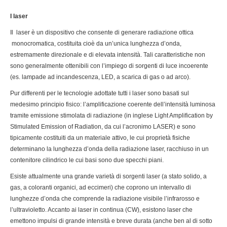
I laser
Il laser è un dispositivo che consente di generare radiazione ottica
monocromatica, costituita cioè da un’unica lunghezza d’onda,
estremamente direzionale e di elevata intensità. Tali caratteristiche non
sono generalmente ottenibili con l’impiego di sorgenti di luce incoerente
(es. lampade ad incandescenza, LED, a scarica di gas o ad arco).
Pur differenti per le tecnologie adottate tutti i laser sono basati sul
medesimo principio fisico: l’amplificazione coerente dell’intensità luminosa
tramite emissione stimolata di radiazione (in inglese Light Amplification by
Stimulated Emission of Radiation, da cui l’acronimo LASER) e sono
tipicamente costituiti da un materiale attivo, le cui proprietà fisiche
determinano la lunghezza d’onda della radiazione laser, racchiuso in un
contenitore cilindrico le cui basi sono due specchi piani.
Esiste attualmente una grande varietà di sorgenti laser (a stato solido, a
gas, a coloranti organici, ad eccimeri) che coprono un intervallo di
lunghezze d’onda che comprende la radiazione visibile l’infrarosso e
l’ultravioletto. Accanto ai laser in continua (CW), esistono laser che
emettono impulsi di grande intensità e breve durata (anche ben al di sotto