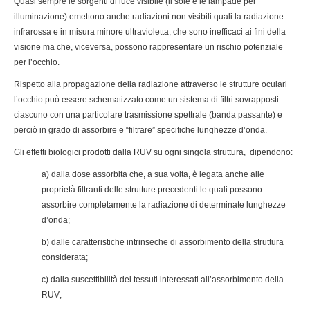
Quasi sempre le sorgenti di luce visibile (il sole e le lampade per
illuminazione) emettono anche radiazioni non visibili quali la radiazione
infrarossa e in misura minore ultravioletta, che sono inefficaci ai fini della
visione ma che, viceversa, possono rappresentare un rischio potenziale
per l’occhio.
Rispetto alla propagazione della radiazione attraverso le strutture oculari
l’occhio può essere schematizzato come un sistema di filtri sovrapposti
ciascuno con una particolare trasmissione spettrale (banda passante) e
perciò in grado di assorbire e “filtrare” specifiche lunghezze d’onda.
Gli effetti biologici prodotti dalla RUV su ogni singola struttura, dipendono:
a) dalla dose assorbita che, a sua volta, è legata anche alle
proprietà filtranti delle strutture precedenti le quali possono
assorbire completamente la radiazione di determinate lunghezze
d’onda;
b) dalle caratteristiche intrinseche di assorbimento della struttura
considerata;
c) dalla suscettibilità dei tessuti interessati all’assorbimento della
RUV;