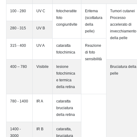
100 - 280
UV C
fotocheratite
Eritema
Tumori cutanei
foto
(scottatura
Processo
congiuntivite
della
accelerato di
280 - 315
UV B
pelle)
invecchiamento
della pelle
315 - 400
UV A
cataratta
Reazione
fotochimica
di foto
sensibilità
400 – 780
Visibile
lesione
Bruciatura della
fotochimica
pelle
e termica
della retina
780 - 1400
IR A
cataratta
bruciatura
della retina
1400 -
IR B
cataratta,
3000
bruciatura