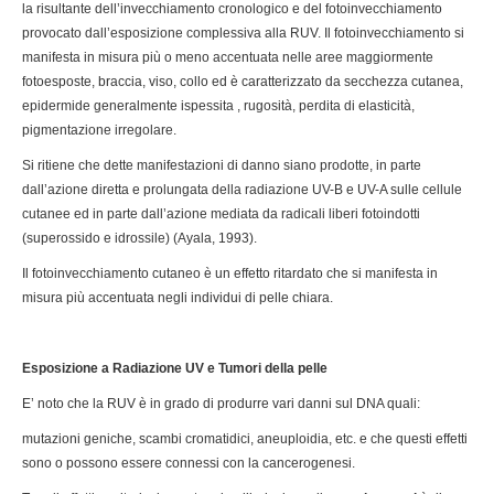
la risultante dell’invecchiamento cronologico e del fotoinvecchiamento
provocato dall’esposizione complessiva alla RUV. Il fotoinvecchiamento si
manifesta in misura più o meno accentuata nelle aree maggiormente
fotoesposte, braccia, viso, collo ed è caratterizzato da secchezza cutanea,
epidermide generalmente ispessita , rugosità, perdita di elasticità,
pigmentazione irregolare.
Si ritiene che dette manifestazioni di danno siano prodotte, in parte
dall’azione diretta e prolungata della radiazione UV-B e UV-A sulle cellule
cutanee ed in parte dall’azione mediata da radicali liberi fotoindotti
(superossido e idrossile) (Ayala, 1993).
Il fotoinvecchiamento cutaneo è un effetto ritardato che si manifesta in
misura più accentuata negli individui di pelle chiara.
Esposizione a Radiazione UV e Tumori della pelle
E’ noto che la RUV è in grado di produrre vari danni sul DNA quali:
mutazioni geniche, scambi cromatidici, aneuploidia, etc. e che questi effetti
sono o possono essere connessi con la cancerogenesi.