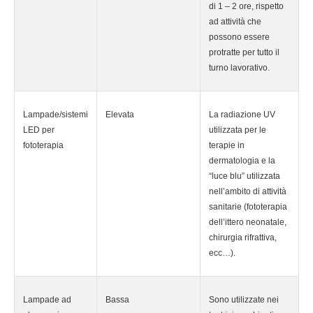
di 1 – 2 ore, rispetto
ad attività che
possono essere
protratte per tutto il
turno lavorativo.
Lampade/sistemi
Elevata
La radiazione UV
LED per
utilizzata per le
fototerapia
terapie in
dermatologia e la
“luce blu” utilizzata
nell’ambito di attività
sanitarie (fototerapia
dell’ittero neonatale,
chirurgia rifrattiva,
ecc…).
Lampade ad
Bassa
Sono utilizzate nei