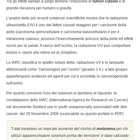
Tra gli effetti sanitari a lungo termine l’induzione di
tumori cutanei
è di
grande rilevanza per numero e gravità.
L’analisi delle più recenti evidenze scientifiche mostra che la radiazione
ultravioletta (UV) è uno dei fattori causali maggiori per i carcinomi della
pelle (carcinoma spinocellulare e carcinoma basocellulare) e per il
melanoma cutaneo, provoca l’invecchiamento precoce della pelle ed effetti
nocivi per la salute. A carico dell’occhio, la radiazione UV può comportare
lesioni e danni alla retina ed al cristallino.
Lo IARC classifica lo spettro solare della radiazione UV e le lampade
abbronzanti come “cancerogeni per l’uomo” (gruppo 1 A ): a tale gruppo
appartengono sostanze ed agenti per cui è accertata la cancerogenicità
sull'uomo.
Per quanto concerne l'uso dei solarium si riportano al riguardo le
constatazioni dello IARC (International Agency for Research on Cancer)
nel documento Sunbed use in youth unequivocally associated with skin
cancer del 29 Novembre 2006 (scaricabile su questo portale in PDF):
''I dati mostrano un marcato aumento del rischio di
melanoma
per chi
utilizzi apparecchiature solarium prima dei trent'anni: è stato calcolato