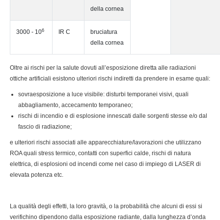
della cornea
6
3000 - 10
IR C
bruciatura
della cornea
Oltre ai rischi per la salute dovuti all’esposizione diretta alle radiazioni
ottiche artificiali esistono ulteriori rischi indiretti da prendere in esame quali:
sovraesposizione a luce visibile: disturbi temporanei visivi, quali
abbagliamento, accecamento temporaneo;
rischi di incendio e di esplosione innescati dalle sorgenti stesse e/o dal
fascio di radiazione;
e ulteriori rischi associati alle apparecchiature/lavorazioni che utilizzano
ROA quali stress termico, contatti con superfici calde, rischi di natura
elettrica, di esplosioni od incendi come nel caso di impiego di LASER di
elevata potenza etc.
La qualità degli effetti, la loro gravità, o la probabilità che alcuni di essi si
verifichino dipendono dalla esposizione radiante, dalla lunghezza d’onda