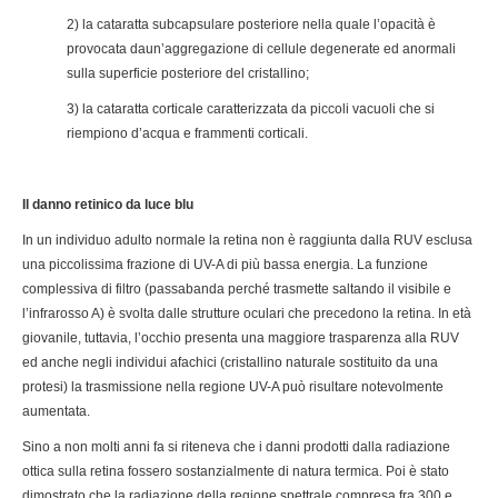
2) la cataratta subcapsulare posteriore nella quale l’opacità è
provocata daun’aggregazione di cellule degenerate ed anormali
sulla superficie posteriore del cristallino;
3) la cataratta corticale caratterizzata da piccoli vacuoli che si
riempiono d’acqua e frammenti corticali.
Il danno retinico da luce blu
In un individuo adulto normale la retina non è raggiunta dalla RUV esclusa
una piccolissima frazione di UV-A di più bassa energia. La funzione
complessiva di filtro (passabanda perché trasmette saltando il visibile e
l’infrarosso A) è svolta dalle strutture oculari che precedono la retina. In età
giovanile, tuttavia, l’occhio presenta una maggiore trasparenza alla RUV
ed anche negli individui afachici (cristallino naturale sostituito da una
protesi) la trasmissione nella regione UV-A può risultare notevolmente
aumentata.
Sino a non molti anni fa si riteneva che i danni prodotti dalla radiazione
ottica sulla retina fossero sostanzialmente di natura termica. Poi è stato
dimostrato che la radiazione della regione spettrale compresa fra 300 e