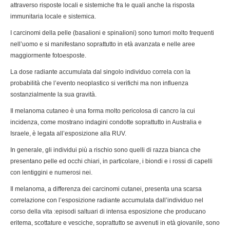
attraverso risposte locali e sistemiche fra le quali anche la risposta
immunitaria locale e sistemica.
I carcinomi della pelle (basalioni e spinalioni) sono tumori molto frequenti
nell’uomo e si manifestano soprattutto in età avanzata e nelle aree
maggiormente fotoesposte.
La dose radiante accumulata dal singolo individuo correla con la
probabilità che l’evento neoplastico si verifichi ma non influenza
sostanzialmente la sua gravità.
Il melanoma cutaneo è una forma molto pericolosa di cancro la cui
incidenza, come mostrano indagini condotte soprattutto in Australia e
Israele, è legata all’esposizione alla RUV.
In generale, gli individui più a rischio sono quelli di razza bianca che
presentano pelle ed occhi chiari, in particolare, i biondi e i rossi di capelli
con lentiggini e numerosi nei.
Il melanoma, a differenza dei carcinomi cutanei, presenta una scarsa
correlazione con l’esposizione radiante accumulata dall’individuo nel
corso della vita :episodi saltuari di intensa esposizione che producano
eritema, scottature e vesciche, soprattutto se avvenuti in età giovanile, sono