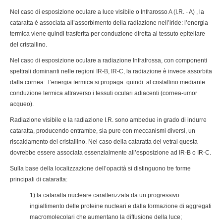
Nel caso di esposizione oculare a luce visibile o Infrarosso A (I.R. - A) , la
cataratta è associata all’assorbimento della radiazione nell’iride: l’energia
termica viene quindi trasferita per conduzione diretta al tessuto epiteliare
del cristallino.
Nel caso di esposizione oculare a radiazione Infrafrossa, con componenti
spettrali dominanti nelle regioni IR-B, IR-C, la radiazione è invece assorbita
dalla cornea: l’energia termica si propaga quindi al cristallino mediante
conduzione termica attraverso i tessuti oculari adiacenti (cornea-umor
acqueo).
Radiazione visibile e la radiazione I.R. sono ambedue in grado di indurre
cataratta, producendo entrambe, sia pure con meccanismi diversi, un
riscaldamento del cristallino. Nel caso della cataratta dei vetrai questa
dovrebbe essere associata essenzialmente all’esposizione ad IR-B o IR-C.
Sulla base della localizzazione dell’opacità si distinguono tre forme
principali di cataratta:
1) la cataratta nucleare caratterizzata da un progressivo
ingiallimento delle proteine nucleari e dalla formazione di aggregati
macromolecolari che aumentano la diffusione della luce;