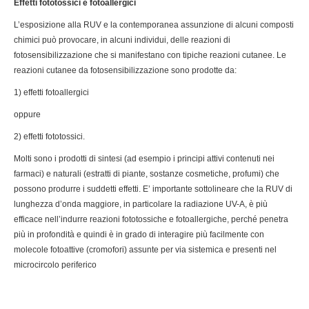
Effetti fototossici e fotoallergici
L’esposizione alla RUV e la contemporanea assunzione di alcuni composti
chimici può provocare, in alcuni individui, delle reazioni di
fotosensibilizzazione che si manifestano con tipiche reazioni cutanee. Le
reazioni cutanee da fotosensibilizzazione sono prodotte da:
1) effetti fotoallergici
oppure
2) effetti fototossici.
Molti sono i prodotti di sintesi (ad esempio i principi attivi contenuti nei
farmaci) e naturali (estratti di piante, sostanze cosmetiche, profumi) che
possono produrre i suddetti effetti. E’ importante sottolineare che la RUV di
lunghezza d’onda maggiore, in particolare la radiazione UV-A, è più
efficace nell’indurre reazioni fototossiche e fotoallergiche, perché penetra
più in profondità e quindi è in grado di interagire più facilmente con
molecole fotoattive (cromofori) assunte per via sistemica e presenti nel
microcircolo periferico