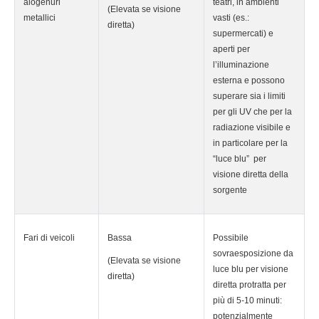
alogenuri
teatri, in ambienti
(Elevata se visione
metallici
vasti (es.:
diretta)
supermercati) e
aperti per
l’illuminazione
esterna e possono
superare sia i limiti
per gli UV che per la
radiazione visibile e
in particolare per la
“luce blu” per
visione diretta della
sorgente
Fari di veicoli
Bassa
Possibile
sovraesposizione da
(Elevata se visione
luce blu per visione
diretta)
diretta protratta per
più di 5-10 minuti:
potenzialmente