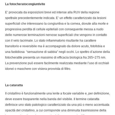
La fotocheratocongiuntivite
E’ provocata da esposizioni brevi ed intense alla RUV della regione
spettrale precedentemente indicata. E’ un effetto caratterizzato da lesioni
superficiali che interessano la congiuntiva e la cornea, dovute alla morte e
progressiva perdita di cellule epiteliali con conseguente messa a nudo
delle numerose terminazioni nervose superficiali che vengono in contatto
con il velo lacrimale. Lo stato infiammatorio risultante ha carattere
transitorio e reversibile ma è accompagnato da dolore acuto, fotofobia e
una fastidiosa “sensazione di sabbia” negli occhi. Lo spettro d’azione della
fotocheratite presenta un massimo di efficacia biologica fra 265÷275 nm.
La prevenzione può essere facilmente realizzata mediante l’uso di occhiali
idonei o maschere con visiera provvista di filtro.
La cataratta
Il cristallino è funzionalmente una lente a focale variabile e, per definizione,
deve essere trasparente nella banda del visibile. Il termine cataratta
definisce uno stato patologico caratterizzato da una più o meno accentuata
opacità del cristallino, a cui corrisponde una diminuita trasmissione della