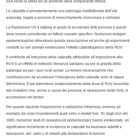
luce verso la retina ed un aumento della componente diffusa.
La cataratta è prevalentemente una patologia multifattoriale dell’età
avanzata, legata a processi di invecchiamento molecolare e cellulare.
La Radiazione UV è tuttavia in grado di accelerare detti processi e quindi
deve essere considerata un fattore causale specifico. Numerose indagini
epidemiologiche dimostrano questa associazione ed anche gli esperimenti
condotti su vari animali evidenziano l’effetto catarattogenico della RUV.
Il contributo all’induzione della cataratta attribuibile all’esposizione alla
RUV è un effetto di notevole rilevanza sanitaria sia per la gravità della
patologia sia per i suoi costi sociali. Le lesioni microscopiche che
contribuiscono ad accelerare l’insorgenza della cataratta sono di natura
fotochimica. Esse dipendono sostanzialmente dalla dose di RUV assorbita
dal cristallino che, anche a causa dei processi di riparazione molto lenti, si
accumulano nel tempo.
Per quanto riguarda l'esposizione a radiazione Infrarossa, emessa ad
esempio da corpi incandescenti quali vetro o metalli fusi, fin dagli inizi del
1900, numerosi studi di rassegna ed epidemiologici hanno evidenziato un
significativo incremento di incidenza di cataratte tra lavoratori addetti a
lavorazioni del vetro o di metalli alle temperature di fusione