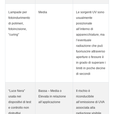
Lampade per
Media
Le sorgenti UV sono
fotoindurimento
usualmente
di polimeri,
posizionate
fotoincisione,
all’interno di
“curing”
apparecchiature, ma
l’eventuale
radiazione che può
fuoriuscire attraverso
aperture o fessure è
in grado di superare i
limiti in poche decine
di secondi
“Luce Nera”
Bassa – Media o
Il rischio è
usata nei
Elevata in relazione
riconducibile
dispositivi di test
all’applicazione
all’emissione di UVA
e controllo non
associata alla
distruttivi
radiazione visibile