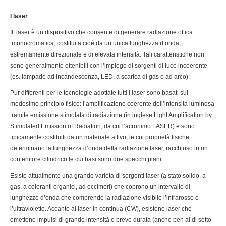
I laser
Il laser è un dispositivo che consente di generare radiazione ottica
monocromatica, costituita cioè da un’unica lunghezza d’onda,
estremamente direzionale e di elevata intensità. Tali caratteristiche non
sono generalmente ottenibili con l’impiego di sorgenti di luce incoerente
(es. lampade ad incandescenza, LED, a scarica di gas o ad arco).
Pur differenti per le tecnologie adottate tutti i laser sono basati sul
medesimo principio fisico: l’amplificazione coerente dell’intensità luminosa
tramite emissione stimolata di radiazione (in inglese Light Amplification by
Stimulated Emission of Radiation, da cui l’acronimo LASER) e sono
tipicamente costituiti da un materiale attivo, le cui proprietà fisiche
determinano la lunghezza d’onda della radiazione laser, racchiuso in un
contenitore cilindrico le cui basi sono due specchi piani.
Esiste attualmente una grande varietà di sorgenti laser (a stato solido, a
gas, a coloranti organici, ad eccimeri) che coprono un intervallo di
lunghezze d’onda che comprende la radiazione visibile l’infrarosso e
l’ultravioletto. Accanto ai laser in continua (CW), esistono laser che
emettono impulsi di grande intensità e breve durata (anche ben al di sotto