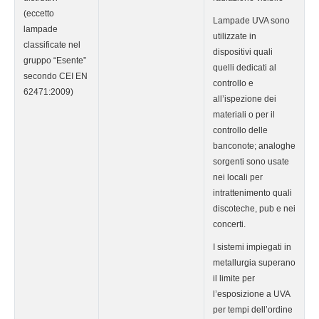
(eccetto
Lampade UVA sono
lampade
utilizzate in
classificate nel
dispositivi quali
gruppo “Esente”
quelli dedicati al
secondo CEI EN
controllo e
62471:2009)
all’ispezione dei
materiali o per il
controllo delle
banconote; analoghe
sorgenti sono usate
nei locali per
intrattenimento quali
discoteche, pub e nei
concerti.
I sistemi impiegati in
metallurgia superano
il limite per
l’esposizione a UVA
per tempi dell’ordine