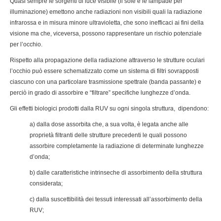
Quasi sempre le sorgenti di luce visibile (il sole e le lampade per
illuminazione) emettono anche radiazioni non visibili quali la radiazione
infrarossa e in misura minore ultravioletta, che sono inefficaci ai fini della
visione ma che, viceversa, possono rappresentare un rischio potenziale
per l’occhio.
Rispetto alla propagazione della radiazione attraverso le strutture oculari
l’occhio può essere schematizzato come un sistema di filtri sovrapposti
ciascuno con una particolare trasmissione spettrale (banda passante) e
perciò in grado di assorbire e “filtrare” specifiche lunghezze d’onda.
Gli effetti biologici prodotti dalla RUV su ogni singola struttura, dipendono:
a) dalla dose assorbita che, a sua volta, è legata anche alle
proprietà filtranti delle strutture precedenti le quali possono
assorbire completamente la radiazione di determinate lunghezze
d’onda;
b) dalle caratteristiche intrinseche di assorbimento della struttura
considerata;
c) dalla suscettibilità dei tessuti interessati all’assorbimento della
RUV;