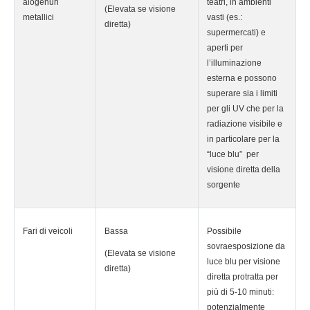
alogenuri
teatri, in ambienti
(Elevata se visione
metallici
vasti (es.:
diretta)
supermercati) e
aperti per
l’illuminazione
esterna e possono
superare sia i limiti
per gli UV che per la
radiazione visibile e
in particolare per la
“luce blu” per
visione diretta della
sorgente
Fari di veicoli
Bassa
Possibile
sovraesposizione da
(Elevata se visione
luce blu per visione
diretta)
diretta protratta per
più di 5-10 minuti:
potenzialmente