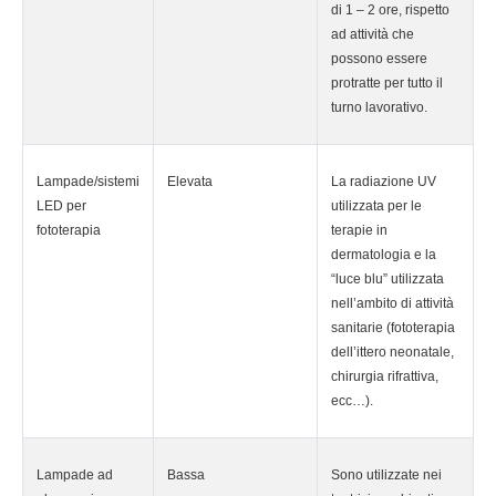
di 1 – 2 ore, rispetto
ad attività che
possono essere
protratte per tutto il
turno lavorativo.
Lampade/sistemi
Elevata
La radiazione UV
LED per
utilizzata per le
fototerapia
terapie in
dermatologia e la
“luce blu” utilizzata
nell’ambito di attività
sanitarie (fototerapia
dell’ittero neonatale,
chirurgia rifrattiva,
ecc…).
Lampade ad
Bassa
Sono utilizzate nei