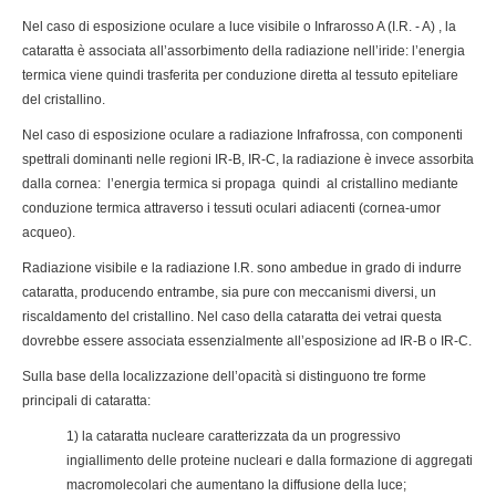
Nel caso di esposizione oculare a luce visibile o Infrarosso A (I.R. - A) , la
cataratta è associata all’assorbimento della radiazione nell’iride: l’energia
termica viene quindi trasferita per conduzione diretta al tessuto epiteliare
del cristallino.
Nel caso di esposizione oculare a radiazione Infrafrossa, con componenti
spettrali dominanti nelle regioni IR-B, IR-C, la radiazione è invece assorbita
dalla cornea: l’energia termica si propaga quindi al cristallino mediante
conduzione termica attraverso i tessuti oculari adiacenti (cornea-umor
acqueo).
Radiazione visibile e la radiazione I.R. sono ambedue in grado di indurre
cataratta, producendo entrambe, sia pure con meccanismi diversi, un
riscaldamento del cristallino. Nel caso della cataratta dei vetrai questa
dovrebbe essere associata essenzialmente all’esposizione ad IR-B o IR-C.
Sulla base della localizzazione dell’opacità si distinguono tre forme
principali di cataratta:
1) la cataratta nucleare caratterizzata da un progressivo
ingiallimento delle proteine nucleari e dalla formazione di aggregati
macromolecolari che aumentano la diffusione della luce;