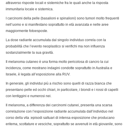
attraverso risposte locali e sistemiche fra le quali anche la risposta
immunitaria locale e sistemica.
I carcinomi della pelle (basalioni e spinalioni) sono tumori molto frequenti
nell’uomo e si manifestano soprattutto in età avanzata e nelle aree
maggiormente fotoesposte.
La dose radiante accumulata dal singolo individuo correla con la
probabilità che l’evento neoplastico si verifichi ma non influenza
sostanzialmente la sua gravità.
Il melanoma cutaneo è una forma molto pericolosa di cancro la cui
incidenza, come mostrano indagini condotte soprattutto in Australia e
Israele, è legata all’esposizione alla RUV.
In generale, gli individui più a rischio sono quelli di razza bianca che
presentano pelle ed occhi chiari, in particolare, i biondi e i rossi di capelli
con lentiggini e numerosi nei.
Il melanoma, a differenza dei carcinomi cutanei, presenta una scarsa
correlazione con l’esposizione radiante accumulata dall’individuo nel
corso della vita :episodi saltuari di intensa esposizione che producano
eritema, scottature e vesciche, soprattutto se avvenuti in età giovanile, sono