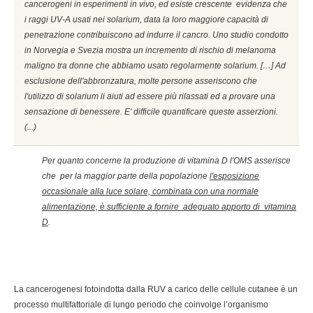
cancerogeni in esperimenti in vivo, ed esiste crescente evidenza che
i raggi UV-A usati nei solarium, data la loro maggiore capacità di
penetrazione contribuiscono ad indurre il cancro. Uno studio condotto
in Norvegia e Svezia mostra un incremento di rischio di melanoma
maligno tra donne che abbiamo usato regolarmente solarium. […] Ad
esclusione dell'abbronzatura, molte persone asseriscono che
l'utilizzo di solarium li aiuti ad essere più rilassati ed a provare una
sensazione di benessere. E' difficile quantificare queste asserzioni.
(...)
Per quanto concerne la produzione di vitamina D l'OMS asserisce
che per la maggior parte della popolazione
l'esposizione
occasionale alla luce solare, combinata con una normale
alimentazione, è sufficiente a fornire adeguato apporto di vitamina
D
.
La cancerogenesi fotoindotta dalla RUV a carico delle cellule cutanee è un
processo multifattoriale di lungo periodo che coinvolge l’organismo