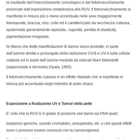
la risultante dell’invecchiamento cronologico e del fotoinvecchiamento
provocato dall’esposizione complessiva alla RUV. Il fotoinvecchiamento si
manifesta in misura più o meno accentuata nelle aree maggiormente
fotoesposte, braccia, viso, collo ed è caratterizzato da secchezza cutanea,
epidermide generalmente ispessita , rugosità, perdita di elasticità,
pigmentazione irregolare.
Si ritiene che dette manifestazioni di danno siano prodotte, in parte
dall’azione diretta e prolungata della radiazione UV-B e UV-A sulle cellule
cutanee ed in parte dall’azione mediata da radicali liberi fotoindotti
(superossido e idrossile) (Ayala, 1993).
Il fotoinvecchiamento cutaneo è un effetto ritardato che si manifesta in
misura più accentuata negli individui di pelle chiara.
Esposizione a Radiazione UV e Tumori della pelle
E’ noto che la RUV è in grado di produrre vari danni sul DNA quali:
mutazioni geniche, scambi cromatidici, aneuploidia, etc. e che questi effetti
sono o possono essere connessi con la cancerogenesi.