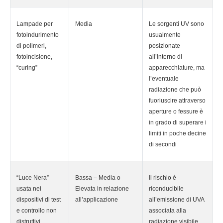
Lampade per
Media
Le sorgenti UV sono
fotoindurimento
usualmente
di polimeri,
posizionate
fotoincisione,
all’interno di
“curing”
apparecchiature, ma
l’eventuale
radiazione che può
fuoriuscire attraverso
aperture o fessure è
in grado di superare i
limiti in poche decine
di secondi
“Luce Nera”
Bassa – Media o
Il rischio è
usata nei
Elevata in relazione
riconducibile
dispositivi di test
all’applicazione
all’emissione di UVA
e controllo non
associata alla
distruttivi
radiazione visibile