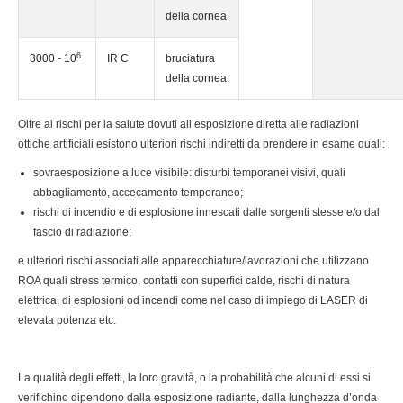
della cornea
6
3000 - 10
IR C
bruciatura
della cornea
Oltre ai rischi per la salute dovuti all’esposizione diretta alle radiazioni
ottiche artificiali esistono ulteriori rischi indiretti da prendere in esame quali:
sovraesposizione a luce visibile: disturbi temporanei visivi, quali
abbagliamento, accecamento temporaneo;
rischi di incendio e di esplosione innescati dalle sorgenti stesse e/o dal
fascio di radiazione;
e ulteriori rischi associati alle apparecchiature/lavorazioni che utilizzano
ROA quali stress termico, contatti con superfici calde, rischi di natura
elettrica, di esplosioni od incendi come nel caso di impiego di LASER di
elevata potenza etc.
La qualità degli effetti, la loro gravità, o la probabilità che alcuni di essi si
verifichino dipendono dalla esposizione radiante, dalla lunghezza d’onda