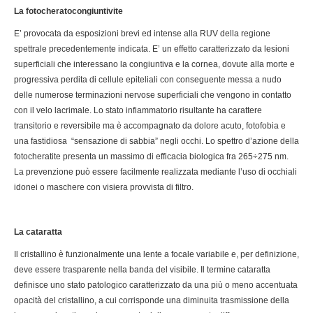
La fotocheratocongiuntivite
E’ provocata da esposizioni brevi ed intense alla RUV della regione
spettrale precedentemente indicata. E’ un effetto caratterizzato da lesioni
superficiali che interessano la congiuntiva e la cornea, dovute alla morte e
progressiva perdita di cellule epiteliali con conseguente messa a nudo
delle numerose terminazioni nervose superficiali che vengono in contatto
con il velo lacrimale. Lo stato infiammatorio risultante ha carattere
transitorio e reversibile ma è accompagnato da dolore acuto, fotofobia e
una fastidiosa “sensazione di sabbia” negli occhi. Lo spettro d’azione della
fotocheratite presenta un massimo di efficacia biologica fra 265÷275 nm.
La prevenzione può essere facilmente realizzata mediante l’uso di occhiali
idonei o maschere con visiera provvista di filtro.
La cataratta
Il cristallino è funzionalmente una lente a focale variabile e, per definizione,
deve essere trasparente nella banda del visibile. Il termine cataratta
definisce uno stato patologico caratterizzato da una più o meno accentuata
opacità del cristallino, a cui corrisponde una diminuita trasmissione della