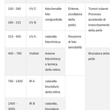
100 - 280
UV C
fotocheratite
Eritema
Tumori cutanei
foto
(scottatura
Processo
congiuntivite
della
accelerato di
280 - 315
UV B
pelle)
invecchiamento
della pelle
315 - 400
UV A
cataratta
Reazione
fotochimica
di foto
sensibilità
400 – 780
Visibile
lesione
Bruciatura della
fotochimica
pelle
e termica
della retina
780 - 1400
IR A
cataratta
bruciatura
della retina
1400 -
IR B
cataratta,
3000
bruciatura