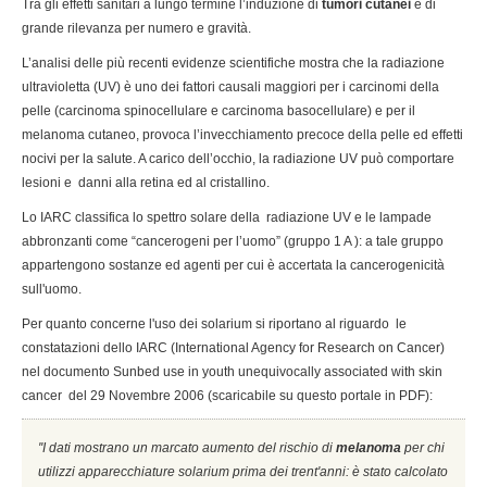
Tra gli effetti sanitari a lungo termine l’induzione di
tumori cutanei
è di
grande rilevanza per numero e gravità.
L’analisi delle più recenti evidenze scientifiche mostra che la radiazione
ultravioletta (UV) è uno dei fattori causali maggiori per i carcinomi della
pelle (carcinoma spinocellulare e carcinoma basocellulare) e per il
melanoma cutaneo, provoca l’invecchiamento precoce della pelle ed effetti
nocivi per la salute. A carico dell’occhio, la radiazione UV può comportare
lesioni e danni alla retina ed al cristallino.
Lo IARC classifica lo spettro solare della radiazione UV e le lampade
abbronzanti come “cancerogeni per l’uomo” (gruppo 1 A ): a tale gruppo
appartengono sostanze ed agenti per cui è accertata la cancerogenicità
sull'uomo.
Per quanto concerne l'uso dei solarium si riportano al riguardo le
constatazioni dello IARC (International Agency for Research on Cancer)
nel documento Sunbed use in youth unequivocally associated with skin
cancer del 29 Novembre 2006 (scaricabile su questo portale in PDF):
''I dati mostrano un marcato aumento del rischio di
melanoma
per chi
utilizzi apparecchiature solarium prima dei trent'anni: è stato calcolato