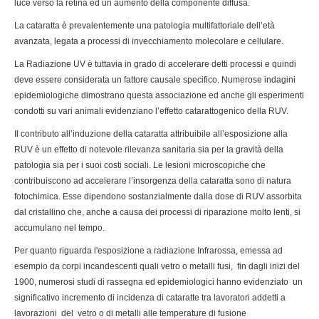
luce verso la retina ed un aumento della componente diffusa.
La cataratta è prevalentemente una patologia multifattoriale dell’età
avanzata, legata a processi di invecchiamento molecolare e cellulare.
La Radiazione UV è tuttavia in grado di accelerare detti processi e quindi
deve essere considerata un fattore causale specifico. Numerose indagini
epidemiologiche dimostrano questa associazione ed anche gli esperimenti
condotti su vari animali evidenziano l’effetto catarattogenico della RUV.
Il contributo all’induzione della cataratta attribuibile all’esposizione alla
RUV è un effetto di notevole rilevanza sanitaria sia per la gravità della
patologia sia per i suoi costi sociali. Le lesioni microscopiche che
contribuiscono ad accelerare l’insorgenza della cataratta sono di natura
fotochimica. Esse dipendono sostanzialmente dalla dose di RUV assorbita
dal cristallino che, anche a causa dei processi di riparazione molto lenti, si
accumulano nel tempo.
Per quanto riguarda l'esposizione a radiazione Infrarossa, emessa ad
esempio da corpi incandescenti quali vetro o metalli fusi, fin dagli inizi del
1900, numerosi studi di rassegna ed epidemiologici hanno evidenziato un
significativo incremento di incidenza di cataratte tra lavoratori addetti a
lavorazioni del vetro o di metalli alle temperature di fusione