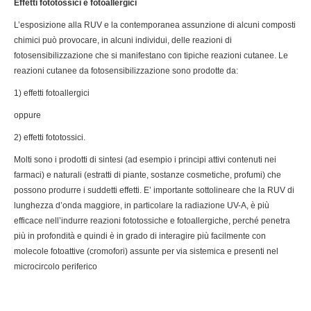
Effetti fototossici e fotoallergici
L’esposizione alla RUV e la contemporanea assunzione di alcuni composti
chimici può provocare, in alcuni individui, delle reazioni di
fotosensibilizzazione che si manifestano con tipiche reazioni cutanee. Le
reazioni cutanee da fotosensibilizzazione sono prodotte da:
1) effetti fotoallergici
oppure
2) effetti fototossici.
Molti sono i prodotti di sintesi (ad esempio i principi attivi contenuti nei
farmaci) e naturali (estratti di piante, sostanze cosmetiche, profumi) che
possono produrre i suddetti effetti. E’ importante sottolineare che la RUV di
lunghezza d’onda maggiore, in particolare la radiazione UV-A, è più
efficace nell’indurre reazioni fototossiche e fotoallergiche, perché penetra
più in profondità e quindi è in grado di interagire più facilmente con
molecole fotoattive (cromofori) assunte per via sistemica e presenti nel
microcircolo periferico