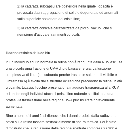
2) la cataratta subcapsulare posteriore nella quale l’opacità è
provocata daun’aggregazione di cellule degenerate ed anormali
sulla superficie posteriore del cristallino;
3) la cataratta corticale caratterizzata da piccoli vacuoli che si
riempiono d’acqua e frammenti corticali.
Il danno retinico da luce blu
In un individuo adulto normale la retina non è raggiunta dalla RUV esclusa
una piccolissima frazione di UV-A di più bassa energia. La funzione
complessiva di filtro (passabanda perché trasmette saltando il visibile e
l’infrarosso A) è svolta dalle strutture oculari che precedono la retina. In età
giovanile, tuttavia, l’occhio presenta una maggiore trasparenza alla RUV
ed anche negli individui afachici (cristallino naturale sostituito da una
protesi) la trasmissione nella regione UV-A può risultare notevolmente
aumentata.
Sino a non molti anni fa si riteneva che i danni prodotti dalla radiazione
ottica sulla retina fossero sostanzialmente di natura termica. Poi è stato
dimostrato che la radiazione della regione spettrale compresa fra 300 e