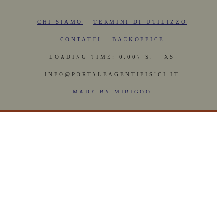
CHI SIAMO
TERMINI DI UTILIZZO
CONTATTI
BACKOFFICE
LOADING TIME: 0.007 S.
XS
INFO@PORTALEAGENTIFISICI.IT
MADE BY MIRIGOO