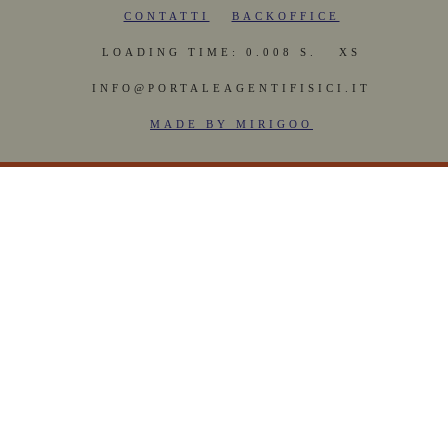
CONTATTI
BACKOFFICE
LOADING TIME: 0.008 S.
XS
INFO@PORTALEAGENTIFISICI.IT
MADE BY MIRIGOO