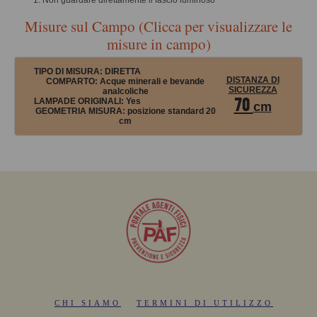
Non guardare direttamente il fascio luminoso
Misure sul Campo (Clicca per visualizzare le
misure in campo)
TIPO DI MISURA:
DIRETTA
DISTANZA DI
COMPARTO: Acque minerali e bevande
SICUREZZA
analcoliche
70
LAMPADE ORIGINALI:
Yes
cm
GEOMETRIA MISURA:
posizione standard 20
cm
CHI SIAMO
TERMINI DI UTILIZZO