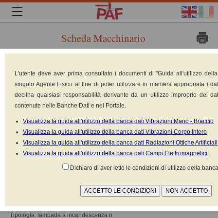
Scheda Macchinario
Marca:
SDS
L'utente deve aver prima consultato i documenti di "Guida all'utilizzo dell
Kerr
singolo Agente Fisico al fine di poter utilizzare in maniera appropriata i dat
Modello:
declina qualsiasi responsabilità derivante da un utilizzo improprio dei dat
Demetron
contenute nelle Banche Dati e nel Portale.
LC
Visualizza la guida all'utilizzo della banca dati Vibrazioni Mano - Braccio
Tipologia:
Visualizza la guida all'utilizzo della banca dati Vibrazioni Corpo Intero
Fotoinduritore
Visualizza la guida all'utilizzo della banca dati Radiazioni Ottiche Artificiali
Alimentazione: Elettrica 220V-380V
Visualizza la guida all'utilizzo della banca dati Campi Elettromagnetici
Norma di riferimento: UNI EN 12198-1
Classificazione ai sensi della norma CEI-EN 62471 / CEI-EN 60825-1: Non
Dichiaro di aver letto le condizioni di utilizzo della banca
disponibile
Categoria di cui alla norma UNI-EN12198-1 Non applicabile
ANAGRAFICA SORGENTE
Tipologia: lampada a incandescenza n