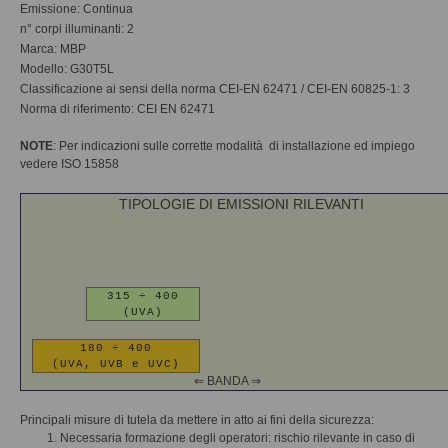
Emissione: Continua
n° corpi illuminanti: 2
Marca: MBP
Modello: G30T5L
Classificazione ai sensi della norma CEI-EN 62471 / CEI-EN 60825-1: 3
Norma di riferimento: CEI EN 62471
NOTE
: Per indicazioni sulle corrette modalità di installazione ed impiego
vedere ISO 15858
TIPOLOGIE DI EMISSIONI RILEVANTI
315 ÷ 400
(UVA)
180 ÷ 400
(UVA, UVB e UVC)
⇐ BANDA ⇒
Principali misure di tutela da mettere in atto ai fini della sicurezza:
Necessaria formazione degli operatori: rischio rilevante in caso di