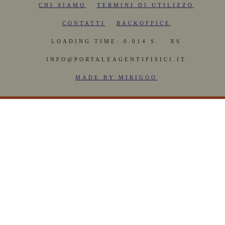
CHI SIAMO
TERMINI DI UTILIZZO
CONTATTI
BACKOFFICE
LOADING TIME: 0.014 S.
XS
INFO@PORTALEAGENTIFISICI.IT
MADE BY MIRIGOO