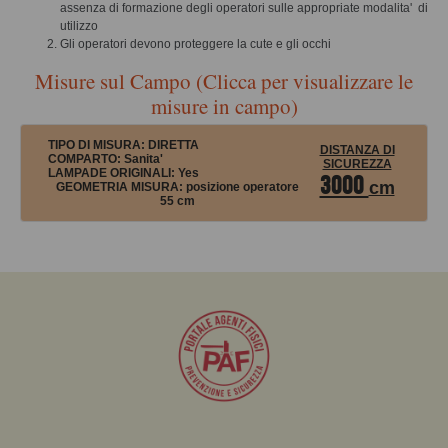
assenza di formazione degli operatori sulle appropriate modalita' di
utilizzo
Gli operatori devono proteggere la cute e gli occhi
Misure sul Campo (Clicca per visualizzare le
misure in campo)
TIPO DI MISURA:
DIRETTA
DISTANZA DI
COMPARTO: Sanita'
SICUREZZA
LAMPADE ORIGINALI:
Yes
3000
cm
GEOMETRIA MISURA:
posizione operatore
55 cm