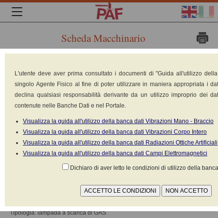
Scheda Macchinario
Marca:
Light
L'utente deve aver prima consultato i documenti di "Guida all'utilizzo dell
Progress
singolo Agente Fisico al fine di poter utilizzare in maniera appropriata i dat
s.r.l.
declina qualsiasi responsabilità derivante da un utilizzo improprio dei dat
Arezzo
contenute nelle Banche Dati e nel Portale.
Modello:
Visualizza la guida all'utilizzo della banca dati Vibrazioni Mano - Braccio
UV Fan
Visualizza la guida all'utilizzo della banca dati Vibrazioni Corpo Intero
1/25
Visualizza la guida all'utilizzo della banca dati Radiazioni Ottiche Artificiali
Tipologia: Germicida: Lampada Fluorescente Hg UVC
Visualizza la guida all'utilizzo della banca dati Campi Elettromagnetici
Alimentazione: Elettrica 220V-380V
Norma di riferimento: CEI EN 62471
Dichiaro di aver letto le condizioni di utilizzo della banca
Classificazione ai sensi della norma CEI-EN 62471 / CEI-EN 60825-1: 3
Categoria di cui alla norma UNI-EN12198-1 Non disponibile
ANAGRAFICA SORGENTE
Tipologia: lampada a scarica di GAS