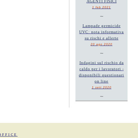
AGENTI FISICI
1 feb 2021
~
Lampade germicide
UVC: nota informativa
su rischi e allerte
20 ago 2020
~
Indagini sul rischio da
caldo per i lavoratori -
disponibili questionari
on line
1 sett 2020
~
OFFICE