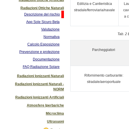
Edilizia e Cantieristica
Lav
Radiazioni Ottiche Naturali
stradale/ferroviaria/navale
cav
Descrizione del rischio
a c
App Sole Sicuro Beta
Valutazione
Tab. 2 
Normativa
Calcolo Esposizione
Parcheggiatori
Prevenzione e protezione
Documentazione
FAQ Radiazione Solare
Rifornimento carburante:
Radiazioni Ionizzanti Naturali
stradale/aeroportuale
Radiazioni Ionizzanti Naturali -
NORM
Radiazioni Ionizzanti Artificiali
Atmosfere Iperbariche
Microclima
Ultrasuoni