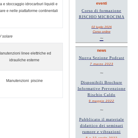
eventi
rca e stoccaggio idrocarburi liquidi e
Corso di formazione
mare e nelle piattaforme continentali
RISCHIO MICROCIMA
02 luglio 2026
Corso online
V solare
~
news
anutenzioni linee elettriche ed
Nuova Sezione Podcast
idrauliche esterne
7 marzo 2023
~
Manutenzioni piscine
Disponibili Brochure
Informative Prevenzione
Rischio Caldo
9 maggio 2022
~
Pubblicato il materiale
didattico dei seminari
rumore e vibrazioni
8 e 22 aprile 2022