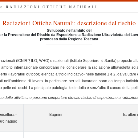
> RADIAZIONI OTTICHE NATURALI
Radiazioni Ottiche Naturali: descrizione del rischio
Sviluppato nell'ambito del
er la Prevenzione del Rischio da Esposizione a Radiazione Ultravioletta dei Lav
promosso dalla Regione Toscana
nazionali (ICNIRP, ILO, WHO) e nazionali (Istituto Superiore si Sanità) preposte all
n ambito internazionale concordano nel considerare la radiazione ultravioletta sol
perto (lavoratori outdoor) elencati a titolo indicativo- nelle tabelle 1 e 2, da valutare e
esenti nell'ambiente di lavoro. In particolare per tali lavoratori sono da tempo indiv
o pelle ed occhi. La principale patologia fotoindotta è senz’altro il cancro della pell
co delle attività che possono comportare elevato rischio di esposizione a radiazio
oricoltura -
Bagnini
Istruttori
ardinaggio