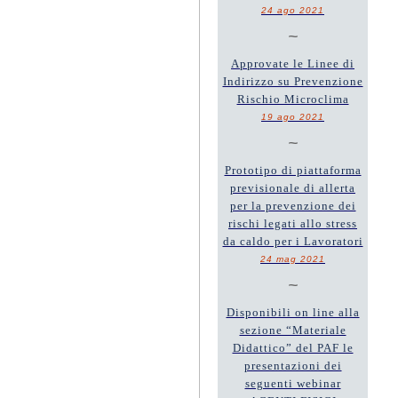
24 ago 2021
~
Approvate le Linee di
Indirizzo su Prevenzione
Rischio Microclima
19 ago 2021
~
Prototipo di piattaforma
previsionale di allerta
per la prevenzione dei
rischi legati allo stress
da caldo per i Lavoratori
24 mag 2021
~
Disponibili on line alla
sezione “Materiale
Didattico” del PAF le
presentazioni dei
seguenti webinar