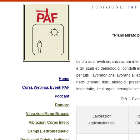
POSIZIONE:
PAF
"Piano Mirato p
Le più autorevoli organizzazioni inter
e gli studi epidemiologici condotti i
per tutti i lavoratori che lavorano all'a
Home
rischi (chimici, fisici, biologici) pr
Corsi, Webinar, Eventi PAF
fotoindotte, i cui organi bersaglio son
Podcast
Tab. 1 Elen
Rumore
Vibrazioni Mano-Braccio
Lavorazioni
Fl
Vibrazioni Corpo Intero
agricolo/forestali
Gi
Campi Elettromagnetici
Radiazioni Ottiche Artificiali