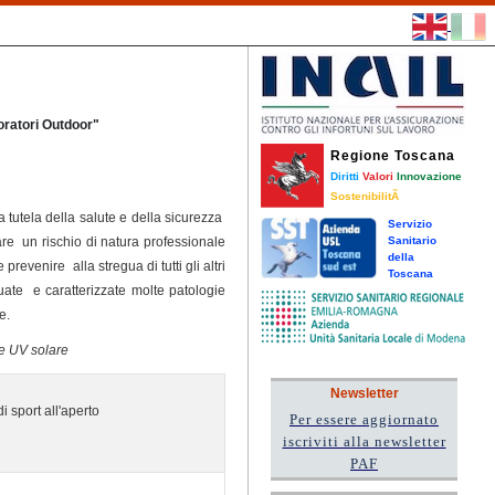
oratori Outdoor"
Regione Toscana
Diritti
Valori
Innovazione
SostenibilitÃ
a tutela della salute e della sicurezza
Servizio
are un rischio di natura professionale
Sanitario
della
 prevenire alla stregua di tutti gli altri
Toscana
iduate e caratterizzate molte patologie
e.
ne UV solare
Newsletter
 di sport all'aperto
Per essere aggiornato
iscriviti alla newsletter
PAF