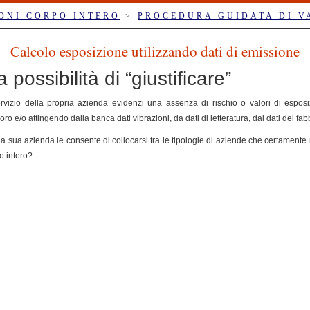
ONI CORPO INTERO
>
PROCEDURA GUIDATA DI V
Calcolo esposizione utilizzando dati di emissione
 possibilità di “giustificare”
servizio della propria azienda evidenzi una assenza di rischio o valori di esposi
ro e/o attingendo dalla banca dati vibrazioni, da dati di letteratura, dai dati dei fab
ella sua azienda le consente di collocarsi tra le tipologie di aziende che certament
o intero?