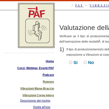
/
PAF
>
VIBRAZI
Valutazione della
Verificare se il tipo di produzione/
dell'sservazione delle modalitÃ di lavo
1)
Il tipo di produzione/servizio d
esposizione a Vibrazioni al corp
Home
Si
No
Corsi, Webinar, Eventi PAF
Podcast
Rumore
Vibrazioni Mano-Braccio
Vibrazioni Corpo Intero
Descrizione del rischio
Guida all'uso