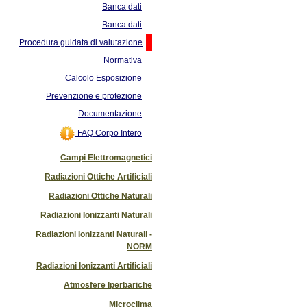
Banca dati
Banca dati
Procedura guidata di valutazione
Normativa
Calcolo Esposizione
Prevenzione e protezione
Documentazione
FAQ Corpo Intero
Campi Elettromagnetici
Radiazioni Ottiche Artificiali
Radiazioni Ottiche Naturali
Radiazioni Ionizzanti Naturali
Radiazioni Ionizzanti Naturali -
NORM
Radiazioni Ionizzanti Artificiali
Atmosfere Iperbariche
Microclima