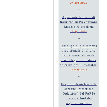
24 ago 2021
~
Approvate le Linee di
Indirizzo su Prevenzione
Rischio Microclima
19 ago 2021
~
Prototipo di piattaforma
previsionale di allerta
per la prevenzione dei
rischi legati allo stress
da caldo per i Lavoratori
24 mag 2021
~
Disponibili on line alla
sezione “Materiale
Didattico” del PAF le
presentazioni dei
seguenti webinar