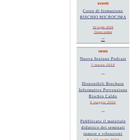
eventi
Corso di formazione
RISCHIO MICROCIMA
02 luglio 2026
Corso online
~
news
Nuova Sezione Podcast
7 marzo 2023
~
Disponibili Brochure
Informative Prevenzione
Rischio Caldo
9 maggio 2022
~
Pubblicato il materiale
didattico dei seminari
rumore e vibrazioni
8 e 22 aprile 2022