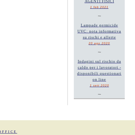
AGENTI FISICI
1 feb 2021
~
Lampade germicide
UVC: nota informativa
su rischi e allerte
20 ago 2020
~
Indagini sul rischio da
caldo per i lavoratori -
disponibili questionari
on line
1 sett 2020
~
OFFICE