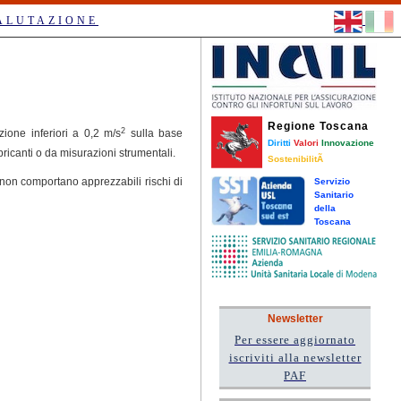
ALUTAZIONE
Regione Toscana
2
zione inferiori a 0,2 m/s
sulla base
Diritti
Valori
Innovazione
bricanti o da misurazioni strumentali.
SostenibilitÃ
e non comportano apprezzabili rischi di
Servizio
Sanitario
della
Toscana
Newsletter
Per essere aggiornato
iscriviti alla newsletter
PAF