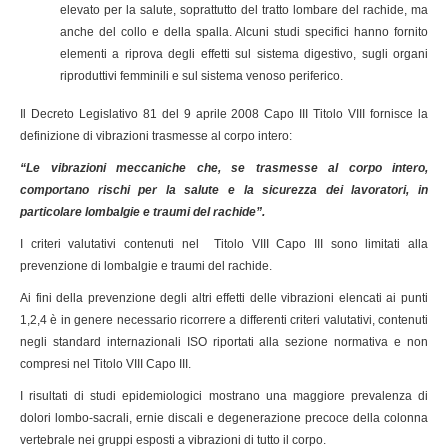
elevato per la salute, soprattutto del tratto lombare del rachide, ma
anche del collo e della spalla. Alcuni studi specifici hanno fornito
elementi a riprova degli effetti sul sistema digestivo, sugli organi
riproduttivi femminili e sul sistema venoso periferico.
Il
Decreto Legislativo 81 del 9 aprile 2008 Capo III Titolo VIII fornisce la
definizione di vibrazioni trasmesse al corpo intero:
“Le vibrazioni meccaniche che, se trasmesse al corpo intero,
comportano rischi per la salute e la sicurezza dei lavoratori, in
particolare lombalgie e traumi del rachide”.
I criteri valutativi contenuti nel Titolo VIII Capo III sono limitati alla
prevenzione di lombalgie e traumi del rachide.
Ai fini della prevenzione degli altri effetti delle vibrazioni elencati ai punti
1,2,4 è in genere necessario ricorrere a differenti criteri valutativi, contenuti
negli standard internazionali ISO riportati alla sezione normativa e non
compresi nel Titolo VIII Capo III.
I risultati di studi epidemiologici mostrano una maggiore prevalenza di
dolori lombo-sacrali, ernie discali e degenerazione precoce della colonna
vertebrale nei gruppi esposti a vibrazioni di tutto il corpo.