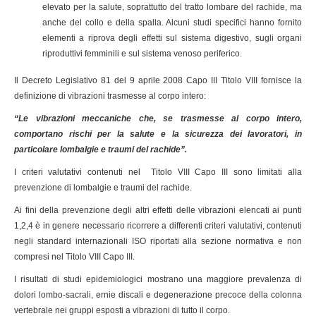
elevato per la salute, soprattutto del tratto lombare del rachide, ma
anche del collo e della spalla. Alcuni studi specifici hanno fornito
elementi a riprova degli effetti sul sistema digestivo, sugli organi
riproduttivi femminili e sul sistema venoso periferico.
Il
Decreto Legislativo 81 del 9 aprile 2008 Capo III Titolo VIII fornisce la
definizione di vibrazioni trasmesse al corpo intero:
“Le vibrazioni meccaniche che, se trasmesse al corpo intero,
comportano rischi per la salute e la sicurezza dei lavoratori, in
particolare lombalgie e traumi del rachide”.
I criteri valutativi contenuti nel Titolo VIII Capo III sono limitati alla
prevenzione di lombalgie e traumi del rachide.
Ai fini della prevenzione degli altri effetti delle vibrazioni elencati ai punti
1,2,4 è in genere necessario ricorrere a differenti criteri valutativi, contenuti
negli standard internazionali ISO riportati alla sezione normativa e non
compresi nel Titolo VIII Capo III.
I risultati di studi epidemiologici mostrano una maggiore prevalenza di
dolori lombo-sacrali, ernie discali e degenerazione precoce della colonna
vertebrale nei gruppi esposti a vibrazioni di tutto il corpo.