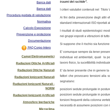
traumi del rachide”.
Banca dati
Banca dati
I criteri valutativi contenuti nel Titol
Procedura guidata di valutazione
Ai fini della prevenzione degli altri ef
Normativa
standard internazionali ISO riportati a
Calcolo Esposizione
I risultati di studi epidemiologici m
Prevenzione e protezione
nei gruppi esposti a vibrazioni di tutto 
Documentazione
Si suppone che il rischio sia funzione 
FAQ Corpo Intero
E' comunque sempre da tener presente 
Campi Elettromagnetici
individuai ed ambientali, quali la po
lavoro fisico
, la
sucettibilità individual
Radiazioni Ottiche Artificiali
Radiazioni Ottiche Naturali
E
' da tener presente che in genere la
fattori che provocano tensioni alla s
Radiazioni Ionizzanti Naturali
segnalano:
Radiazioni Ionizzanti Naturali -
NORM
posizioni sedute prolungate in posture
posizioni sedute prolungate in posture
Radiazioni Ionizzanti Artificiali
torsioni frequenti della colonna verteb
Atmosfere Iperbariche
necessità di assumere posizioni con i
Microclima