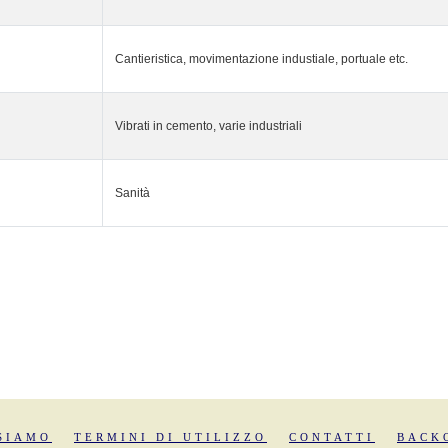
Cantieristica, movimentazione industiale, portuale etc.
Vibrati in cemento, varie industriali
Sanità
SIAMO
TERMINI DI UTILIZZO
CONTATTI
BACK