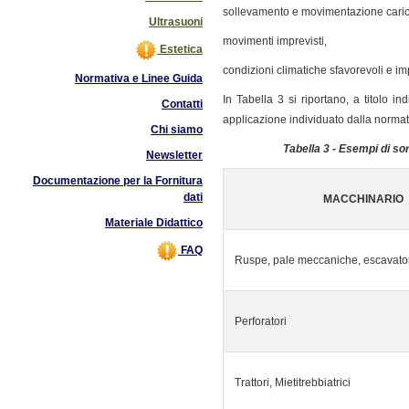
sollevamento e movimentazione carich
Ultrasuoni
movimenti imprevisti,
Estetica
condizioni climatiche sfavorevoli e impa
Normativa e Linee Guida
In Tabella 3 si riportano, a titolo i
Contatti
applicazione individuato dalla normat
Chi siamo
Tabella 3 - Esempi di sor
Newsletter
Documentazione per la Fornitura
dati
MACCHINARIO
Materiale Didattico
FAQ
Ruspe, pale meccaniche, escavato
Perforatori
Trattori, Mietitrebbiatrici