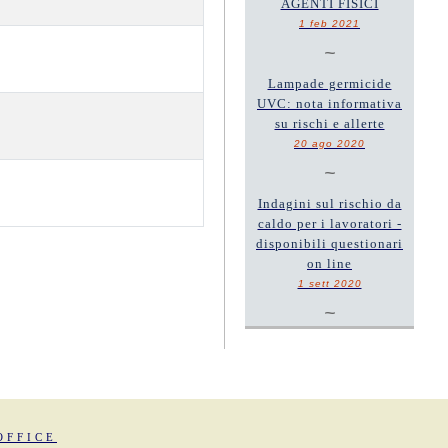
AGENTI FISICI
1 feb 2021
~
Lampade germicide
UVC: nota informativa
su rischi e allerte
20 ago 2020
~
Indagini sul rischio da
caldo per i lavoratori -
disponibili questionari
on line
1 sett 2020
~
OFFICE