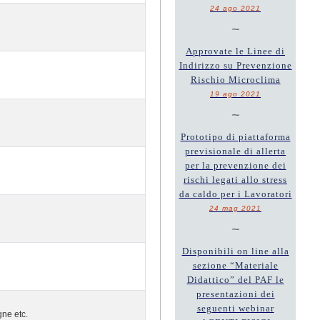
24 ago 2021
~
Approvate le Linee di
Indirizzo su Prevenzione
Rischio Microclima
19 ago 2021
~
Prototipo di piattaforma
previsionale di allerta
per la prevenzione dei
rischi legati allo stress
da caldo per i Lavoratori
24 mag 2021
~
Disponibili on line alla
sezione “Materiale
Didattico” del PAF le
presentazioni dei
seguenti webinar
gne etc.