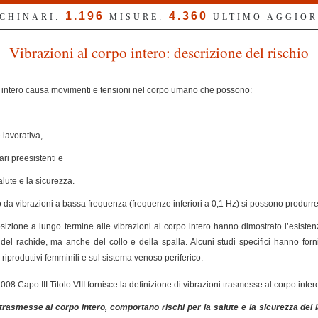
1.196
4.360
CCHINARI:
MISURE:
ULTIMO AGGIO
Vibrazioni al corpo intero: descrizione del rischio
po intero causa movimenti e tensioni nel corpo umano che possono:
lavorativa,
ri preesistenti e
lute e la sicurezza.
ato da vibrazioni a bassa frequenza (frequenze inferiori a 0,1 Hz) si possono produrr
sizione a lungo termine alle vibrazioni al corpo intero hanno dimostrato l’esistenz
 del rachide, ma anche del collo e della spalla. Alcuni studi specifici hanno fornit
 riproduttivi femminili e sul sistema venoso periferico.
008 Capo III Titolo VIII fornisce la definizione di vibrazioni trasmesse al corpo inter
rasmesse al corpo intero, comportano rischi per la salute e la sicurezza dei la