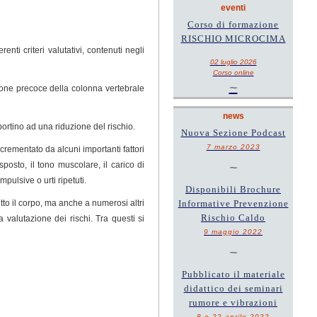
eventi
Corso di formazione
RISCHIO MICROCIMA
renti criteri valutativi, contenuti negli
02 luglio 2026
Corso online
~
zione precoce della colonna vertebrale
news
 portino ad una riduzione del rischio.
Nuova Sezione Podcast
7 marzo 2023
rementato da alcuni importanti fattori
posto, il tono muscolare, il carico di
~
mpulsive o urti ripetuti.
Disponibili Brochure
tto il corpo, ma anche a numerosi altri
Informative Prevenzione
Rischio Caldo
 valutazione dei rischi. Tra questi si
9 maggio 2022
~
Pubblicato il materiale
didattico dei seminari
rumore e vibrazioni
8 e 22 aprile 2022