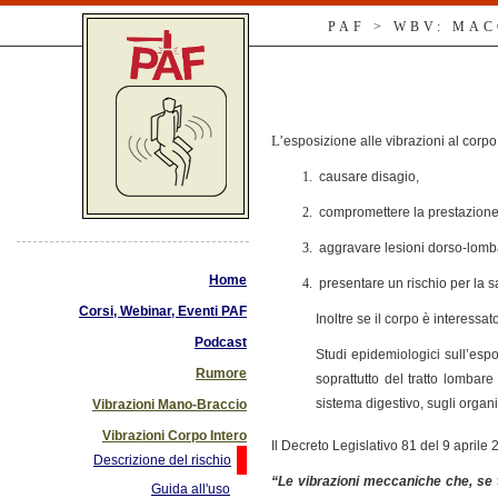
PAF > WBV: MA
L’
esposizione alle vibrazioni al cor
causare disagio,
compromettere la prestazione 
aggravare lesioni dorso-lomba
Home
presentare un rischio per la sa
Corsi, Webinar, Eventi PAF
Inoltre se il corpo è interess
Podcast
Studi epidemiologici sull’espo
Rumore
soprattutto del tratto lombare
sistema digestivo, sugli organi
Vibrazioni Mano-Braccio
Vibrazioni Corpo Intero
Il
Decreto Legislativo 81 del 9 aprile 2
Descrizione del rischio
“Le vibrazioni meccaniche che, se t
Guida all'uso