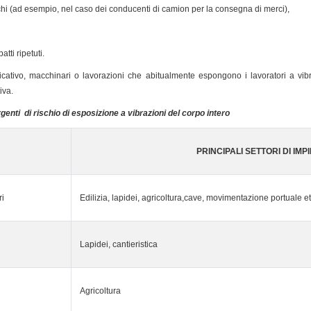
i (ad esempio, nel caso dei conducenti di camion per la consegna di merci),
tti ripetuti.
ndicativo, macchinari o lavorazioni che abitualmente espongono i lavoratori a vibra
iva.
genti di rischio di esposizione a vibrazioni del corpo intero
PRINCIPALI SETTORI DI IMP
ri
Edilizia, lapidei, agricoltura,cave, movimentazione portuale et
Lapidei, cantieristica
Agricoltura