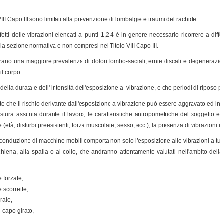
o VIII Capo III sono limitati alla prevenzione di lombalgie e traumi del rachide.
fetti delle vibrazioni elencati ai punti 1,2,4 è in genere necessario ricorrere a diffe
lla sezione normativa e non compresi nel Titolo VIII Capo III.
ostrano una maggiore prevalenza di dolori lombo-sacrali, ernie discali e degenera
il corpo.
della durata e dell' intensità dell'esposizione a vibrazione, e che periodi di riposo
che il rischio derivante dall'esposizione a vibrazione può essere aggravato ed inc
stura assunta durante il lavoro, le caratteristiche antropometriche del soggetto es
e (età, disturbi preesistenti, forza muscolare, sesso, ecc.), la presenza di vibrazioni i
 conduzione di macchine mobili comporta non solo l’esposizione alle vibrazioni a tu
chiena, alla spalla o al collo, che andranno attentamente valutati nell'ambito della
 forzate,
 scorrette,
rale,
l capo girato,