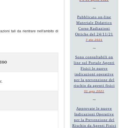
~
Pubblicato on-line
Materiale Didattico
Corso Radiazioni
zioni tali da rientrare nell'ambito di
Ottiche del 24/11/21
7 dic 2021
~
Sono consultabili on
IEGO
line sul Portale Agenti
Fisici le nuove
indicazioni operative
per la prevenzione del
c.
rischio da agenti fisici
31 ago 2021
~
Approvate le nuove
Indicazioni Operative
per la Prevenzione del
Rischio da Agenti Fisici