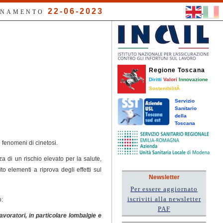
22-06-2023
RNAMENTO
Regione Toscana
Diritti
Valori
Innovazione
SostenibilitÃ
Servizio
Sanitario
della
Toscana
e fenomeni di cinetosi.
a di un rischio elevato per la salute,
o elementi a riprova degli effetti sul
Newsletter
Per essere aggiornato
iscriviti alla newsletter
o:
PAF
voratori, in particolare lombalgie e