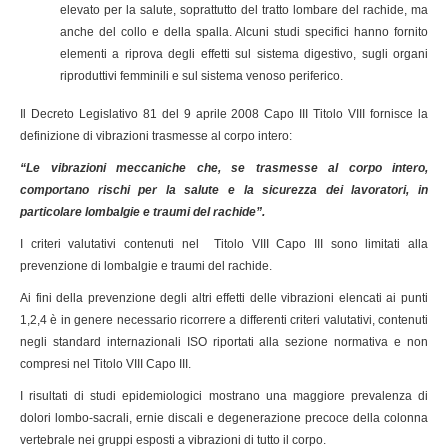
elevato per la salute, soprattutto del tratto lombare del rachide, ma
anche del collo e della spalla. Alcuni studi specifici hanno fornito
elementi a riprova degli effetti sul sistema digestivo, sugli organi
riproduttivi femminili e sul sistema venoso periferico.
Il
Decreto Legislativo 81 del 9 aprile 2008 Capo III Titolo VIII fornisce la
definizione di vibrazioni trasmesse al corpo intero:
“Le vibrazioni meccaniche che, se trasmesse al corpo intero,
comportano rischi per la salute e la sicurezza dei lavoratori, in
particolare lombalgie e traumi del rachide”.
I criteri valutativi contenuti nel Titolo VIII Capo III sono limitati alla
prevenzione di lombalgie e traumi del rachide.
Ai fini della prevenzione degli altri effetti delle vibrazioni elencati ai punti
1,2,4 è in genere necessario ricorrere a differenti criteri valutativi, contenuti
negli standard internazionali ISO riportati alla sezione normativa e non
compresi nel Titolo VIII Capo III.
I risultati di studi epidemiologici mostrano una maggiore prevalenza di
dolori lombo-sacrali, ernie discali e degenerazione precoce della colonna
vertebrale nei gruppi esposti a vibrazioni di tutto il corpo.