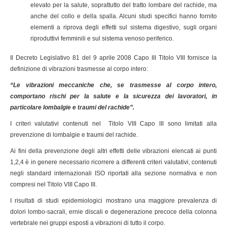
elevato per la salute, soprattutto del tratto lombare del rachide, ma
anche del collo e della spalla. Alcuni studi specifici hanno fornito
elementi a riprova degli effetti sul sistema digestivo, sugli organi
riproduttivi femminili e sul sistema venoso periferico.
Il
Decreto Legislativo 81 del 9 aprile 2008 Capo III Titolo VIII fornisce la
definizione di vibrazioni trasmesse al corpo intero:
“Le vibrazioni meccaniche che, se trasmesse al corpo intero,
comportano rischi per la salute e la sicurezza dei lavoratori, in
particolare lombalgie e traumi del rachide”.
I criteri valutativi contenuti nel Titolo VIII Capo III sono limitati alla
prevenzione di lombalgie e traumi del rachide.
Ai fini della prevenzione degli altri effetti delle vibrazioni elencati ai punti
1,2,4 è in genere necessario ricorrere a differenti criteri valutativi, contenuti
negli standard internazionali ISO riportati alla sezione normativa e non
compresi nel Titolo VIII Capo III.
I risultati di studi epidemiologici mostrano una maggiore prevalenza di
dolori lombo-sacrali, ernie discali e degenerazione precoce della colonna
vertebrale nei gruppi esposti a vibrazioni di tutto il corpo.