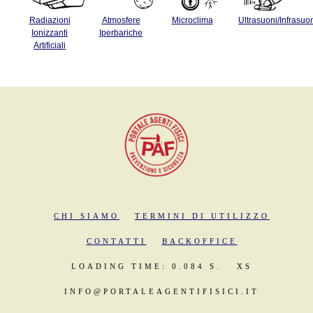
Radiazioni
Atmosfere
Microclima
Ultrasuoni/Infrasuo
Ionizzanti
Iperbariche
Artificiali
CHI SIAMO
TERMINI DI UTILIZZO
CONTATTI
BACKOFFICE
LOADING TIME: 0.084 S.
XS
INFO@PORTALEAGENTIFISICI.IT