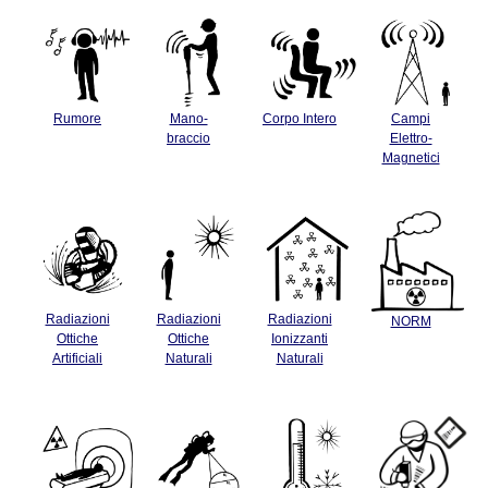
Rumore
Mano-
Corpo Intero
Campi
braccio
Elettro-
Magnetici
Radiazioni
Radiazioni
Radiazioni
NORM
Ottiche
Ottiche
Ionizzanti
Artificiali
Naturali
Naturali