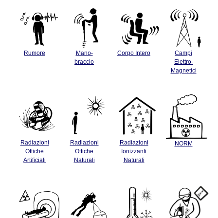
Rumore
Mano-
Corpo Intero
Campi
braccio
Elettro-
Magnetici
Radiazioni
Radiazioni
Radiazioni
NORM
Ottiche
Ottiche
Ionizzanti
Artificiali
Naturali
Naturali