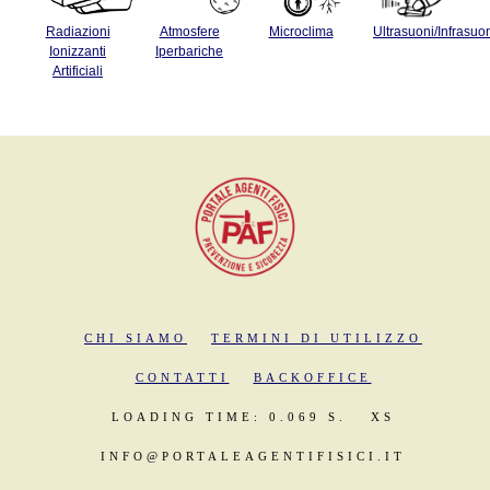
Radiazioni
Atmosfere
Microclima
Ultrasuoni/Infrasuo
Ionizzanti
Iperbariche
Artificiali
CHI SIAMO
TERMINI DI UTILIZZO
CONTATTI
BACKOFFICE
LOADING TIME: 0.069 S.
XS
INFO@PORTALEAGENTIFISICI.IT