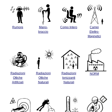
Rumore
Mano-
Corpo Intero
Campi
braccio
Elettro-
Magnetici
Radiazioni
Radiazioni
Radiazioni
NORM
Ottiche
Ottiche
Ionizzanti
Artificiali
Naturali
Naturali