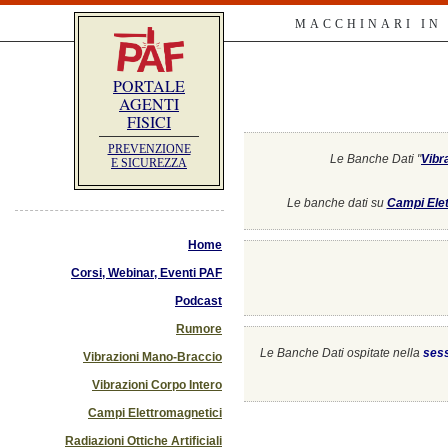
MACCHINARI IN
PORTALE
AGENTI
FISICI
PREVENZIONE
Le Banche Dati "
Vibr
E SICUREZZA
Le banche dati su
Campi Elet
Home
Corsi, Webinar, Eventi PAF
Podcast
Rumore
Le Banche Dati ospitate nella
ses
Vibrazioni Mano-Braccio
Vibrazioni Corpo Intero
Campi Elettromagnetici
Radiazioni Ottiche Artificiali