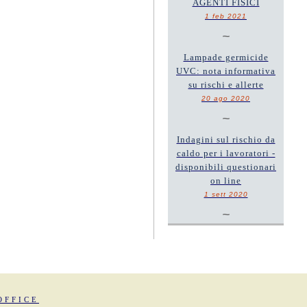
AGENTI FISICI
1 feb 2021
~
Lampade germicide
UVC: nota informativa
su rischi e allerte
20 ago 2020
~
Indagini sul rischio da
caldo per i lavoratori -
disponibili questionari
on line
1 sett 2020
~
OFFICE