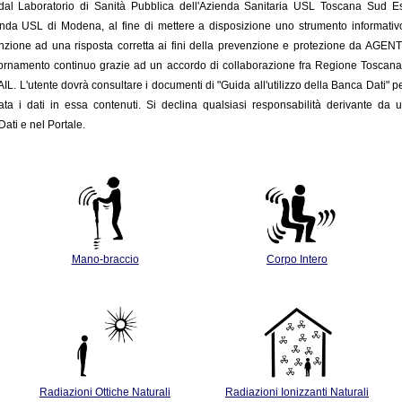
o dal Laboratorio di Sanità Pubblica dell'Azienda Sanitaria USL Toscana Sud 
enda USL di Modena, al fine di mettere a disposizione uno strumento informativo c
nzione ad una risposta corretta ai fini della prevenzione e protezione da AGENTI FIS
giornamento
continuo grazie ad un accordo di collaborazione fra Regione Toscan
INAIL. L'utente dovrà consultare i documenti di "Guida all'utilizzo della Banca Dati" p
ata i dati in essa contenuti. Si declina qualsiasi responsabilità derivante da u
ati e nel Portale.
Mano-braccio
Corpo Intero
Radiazioni Ottiche Naturali
Radiazioni Ionizzanti Naturali