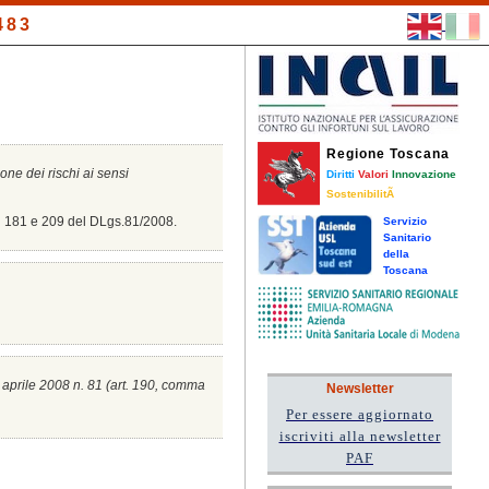
483
Regione Toscana
ione dei rischi ai sensi
Diritti
Valori
Innovazione
SostenibilitÃ
8, 181 e 209 del DLgs.81/2008.
Servizio
Sanitario
della
Toscana
0 aprile 2008 n. 81 (a
rt. 190, comma
Newsletter
Per essere aggiornato
iscriviti alla newsletter
PAF