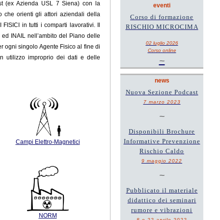
Est (ex Azienda USL 7 Siena) con la
eventi
he orienti gli attori aziendali della
Corso di formazione
ICI in tutti i comparti lavorativi. Il
RISCHIO MICROCIMA
a ed INAIL
nell’ambito del Piano delle
02 luglio 2026
er ogni singolo Agente Fisico al fine di
Corso online
n utilizzo improprio dei dati e delle
~
news
Nuova Sezione Podcast
7 marzo 2023
~
Disponibili Brochure
Informative Prevenzione
Campi Elettro-Magnetici
Rischio Caldo
9 maggio 2022
~
Pubblicato il materiale
didattico dei seminari
rumore e vibrazioni
NORM
8 e 22 aprile 2022