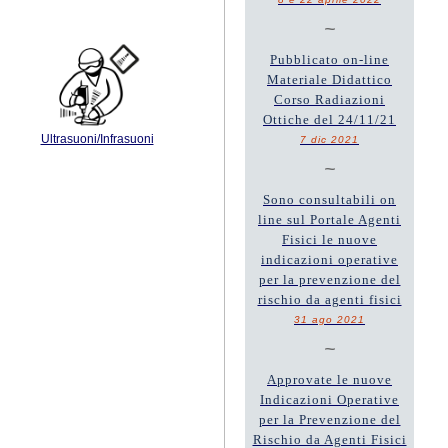
~
Pubblicato on-line
Materiale Didattico
Corso Radiazioni
Ottiche del 24/11/21
Ultrasuoni/Infrasuoni
7 dic 2021
~
Sono consultabili on
line sul Portale Agenti
Fisici le nuove
indicazioni operative
per la prevenzione del
rischio da agenti fisici
31 ago 2021
~
Approvate le nuove
Indicazioni Operative
per la Prevenzione del
Rischio da Agenti Fisici