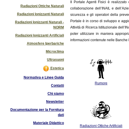
Il
Portale Agenti Fisici è realizzat
Radiazioni Ottiche Naturali
collaborazione dell’INAIL e dell’Azi
Radiazioni Ionizzanti Naturali
sicurezza e gli operatori della preve
Portale è in corso di sviluppo e ag
Radiazioni Ionizzanti Naturali -
NORM
Attività di Ricerca Istituzionale dell’
poter utilizzare in maniera appropri
Radiazioni Ionizzanti Artificiali
informazioni contenute nelle Banche D
Atmosfere Iperbariche
Microclima
Ultrasuoni
Estetica
Normativa e Linee Guida
Rumore
Contatti
Chi siamo
Newsletter
Documentazione per la Fornitura
dati
Materiale Didattico
Radiazioni Ottiche Artificiali