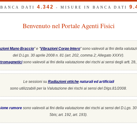
4.342
9.
 BANCA DATI
- MISURE IN BANCA DATI
Benvenuto nel Portale Agenti Fisici
azioni Mano Braccio
" e "
Vibrazioni Corpo Intero
"
sono valevoli ai fini della valutaz
del D.Lgs. 30 aprile 2008 n. 81 (art. 202, comma 2; Allegato XXXV).
tromagnetici
sono valevoli ai fini della valutazione dei rischi ai sensi
degli artt. 2
Le sessioni su
Radiazioni ottiche
naturali ed artificiali
sono utilizzabili per la Valutazione dei rischi ai sensi del Dlgs.81/2008.
sione rumore
sono valevoli ai fini della valutazione dei rischi ai sensi del D.Lgs. 3
5bis; art. 192, art. 193).