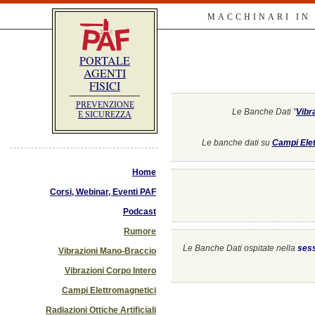
MACCHINARI IN
PORTALE
AGENTI
FISICI
PREVENZIONE
Le Banche Dati "
Vibr
E SICUREZZA
Le banche dati su
Campi Elet
Home
Corsi, Webinar, Eventi PAF
Podcast
Rumore
Le Banche Dati ospitate nella
ses
Vibrazioni Mano-Braccio
Vibrazioni Corpo Intero
Campi Elettromagnetici
Radiazioni Ottiche Artificiali