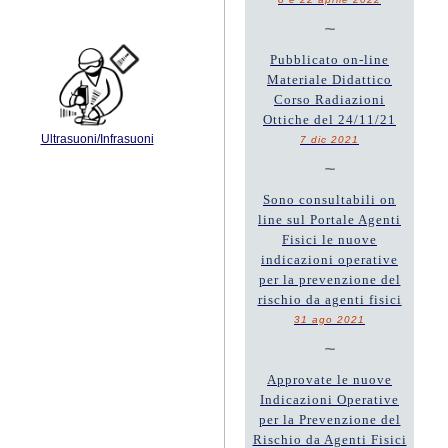
~
Pubblicato on-line
Materiale Didattico
Corso Radiazioni
Ottiche del 24/11/21
Ultrasuoni/Infrasuoni
7 dic 2021
~
Sono consultabili on
line sul Portale Agenti
Fisici le nuove
indicazioni operative
per la prevenzione del
rischio da agenti fisici
31 ago 2021
~
Approvate le nuove
Indicazioni Operative
per la Prevenzione del
Rischio da Agenti Fisici