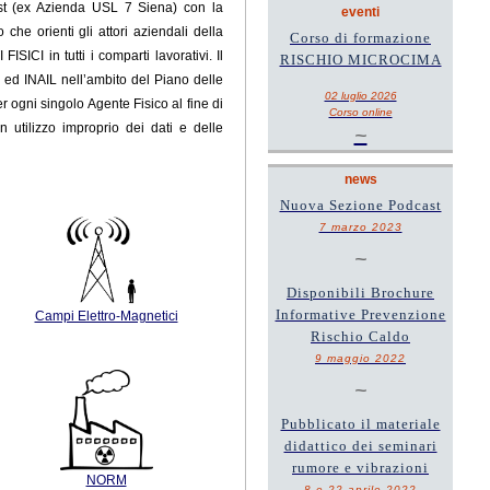
Est (ex Azienda USL 7 Siena) con la
eventi
he orienti gli attori aziendali della
Corso di formazione
ICI in tutti i comparti lavorativi. Il
RISCHIO MICROCIMA
a ed INAIL
nell’ambito del Piano delle
02 luglio 2026
er ogni singolo Agente Fisico al fine di
Corso online
n utilizzo improprio dei dati e delle
~
news
Nuova Sezione Podcast
7 marzo 2023
~
Disponibili Brochure
Informative Prevenzione
Campi Elettro-Magnetici
Rischio Caldo
9 maggio 2022
~
Pubblicato il materiale
didattico dei seminari
rumore e vibrazioni
NORM
8 e 22 aprile 2022