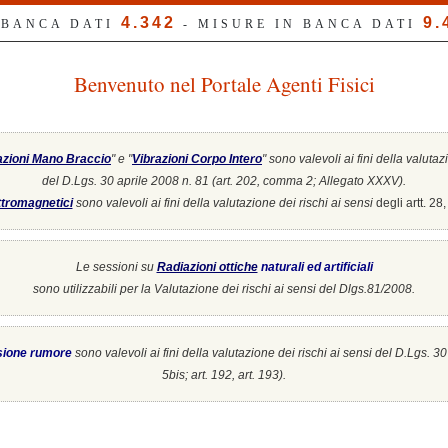
4.342
9.
 BANCA DATI
- MISURE IN BANCA DATI
Benvenuto nel Portale Agenti Fisici
azioni Mano Braccio
" e "
Vibrazioni Corpo Intero
"
sono valevoli ai fini della valutaz
del D.Lgs. 30 aprile 2008 n. 81 (art. 202, comma 2; Allegato XXXV).
tromagnetici
sono valevoli ai fini della valutazione dei rischi ai sensi
degli artt. 2
Le sessioni su
Radiazioni ottiche
naturali ed artificiali
sono utilizzabili per la Valutazione dei rischi ai sensi del Dlgs.81/2008.
sione rumore
sono valevoli ai fini della valutazione dei rischi ai sensi del D.Lgs. 3
5bis; art. 192, art. 193).