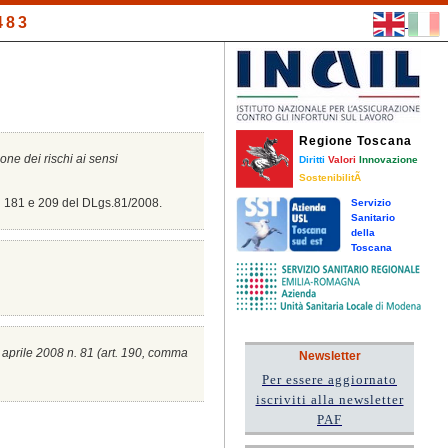
483
Regione Toscana
ione dei rischi ai sensi
Diritti
Valori
Innovazione
SostenibilitÃ
8, 181 e 209 del DLgs.81/2008.
Servizio
Sanitario
della
Toscana
0 aprile 2008 n. 81 (a
rt. 190, comma
Newsletter
Per essere aggiornato
iscriviti alla newsletter
PAF