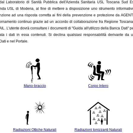
o dal Laboratorio di Sanità Pubblica dell'Azienda Sanitaria USL Toscana Sud 
enda USL di Modena, al fine di mettere a disposizione uno strumento informativo c
nzione ad una risposta corretta ai fini della prevenzione e protezione da AGENTI FIS
giornamento
continuo grazie ad un accordo di collaborazione fra Regione Toscan
INAIL. L'utente dovrà consultare i documenti di "Guida all'utilizzo della Banca Dati" p
ata i dati in essa contenuti. Si declina qualsiasi responsabilità derivante da u
ati e nel Portale.
Mano-braccio
Corpo Intero
Radiazioni Ottiche Naturali
Radiazioni Ionizzanti Naturali