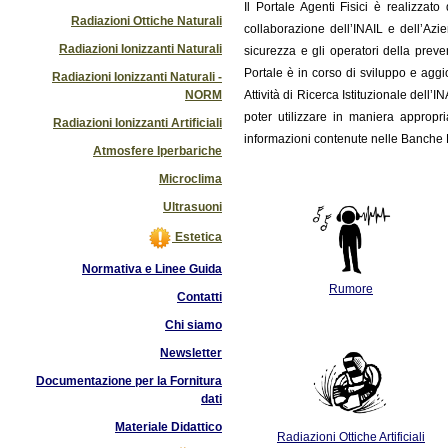
Il
Portale Agenti Fisici è realizzat
Radiazioni Ottiche Naturali
collaborazione dell’INAIL e dell’Azi
Radiazioni Ionizzanti Naturali
sicurezza e gli operatori della preve
Portale è in corso di sviluppo e ag
Radiazioni Ionizzanti Naturali -
NORM
Attività di Ricerca Istituzionale dell’
poter utilizzare in maniera appropri
Radiazioni Ionizzanti Artificiali
informazioni contenute nelle Banche D
Atmosfere Iperbariche
Microclima
Ultrasuoni
Estetica
Normativa e Linee Guida
Rumore
Contatti
Chi siamo
Newsletter
Documentazione per la Fornitura
dati
Materiale Didattico
Radiazioni Ottiche Artificiali