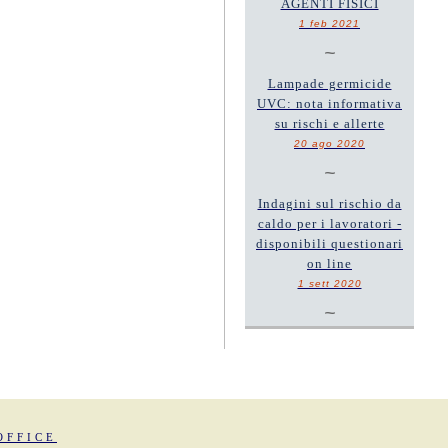
AGENTI FISICI
1 feb 2021
~
Lampade germicide
UVC: nota informativa
su rischi e allerte
20 ago 2020
~
Indagini sul rischio da
caldo per i lavoratori -
disponibili questionari
on line
1 sett 2020
~
OFFICE