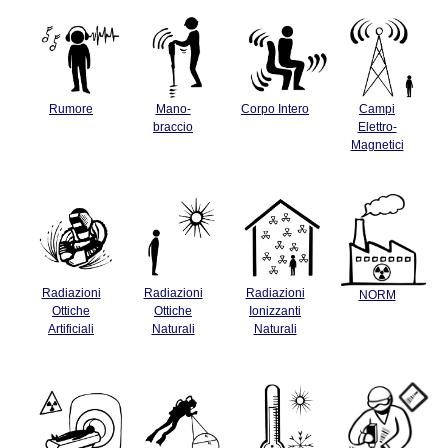
Rumore
Mano-
Corpo Intero
Campi
braccio
Elettro-
Magnetici
Radiazioni
Radiazioni
Radiazioni
NORM
Ottiche
Ottiche
Ionizzanti
Artificiali
Naturali
Naturali