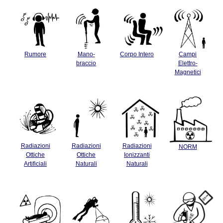
Rumore
Mano-
Corpo Intero
Campi
braccio
Elettro-
Magnetici
Radiazioni
Radiazioni
Radiazioni
NORM
Ottiche
Ottiche
Ionizzanti
Artificiali
Naturali
Naturali