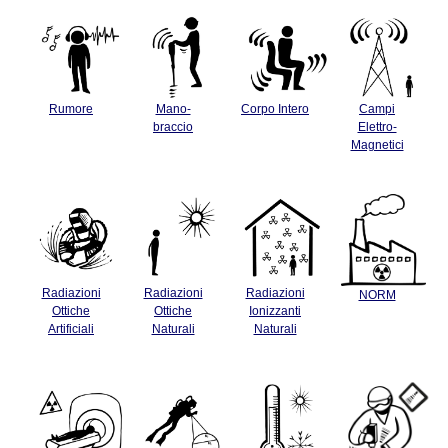
Rumore
Mano-
Corpo Intero
Campi
braccio
Elettro-
Magnetici
Radiazioni
Radiazioni
Radiazioni
NORM
Ottiche
Ottiche
Ionizzanti
Artificiali
Naturali
Naturali