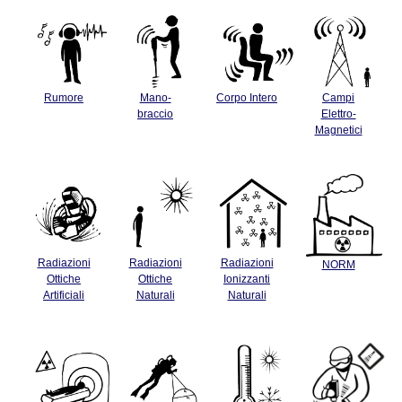
Rumore
Mano-
Corpo Intero
Campi
braccio
Elettro-
Magnetici
Radiazioni
Radiazioni
Radiazioni
NORM
Ottiche
Ottiche
Ionizzanti
Artificiali
Naturali
Naturali