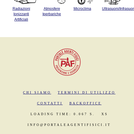
Radiazioni
Atmosfere
Microclima
Ultrasuoni/Infrasuo
Ionizzanti
Iperbariche
Artificiali
CHI SIAMO
TERMINI DI UTILIZZO
CONTATTI
BACKOFFICE
LOADING TIME: 0.067 S.
XS
INFO@PORTALEAGENTIFISICI.IT