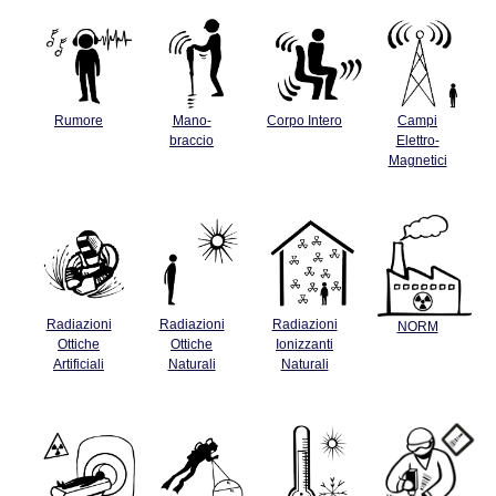
Rumore
Mano-
Corpo Intero
Campi
braccio
Elettro-
Magnetici
Radiazioni
Radiazioni
Radiazioni
NORM
Ottiche
Ottiche
Ionizzanti
Artificiali
Naturali
Naturali