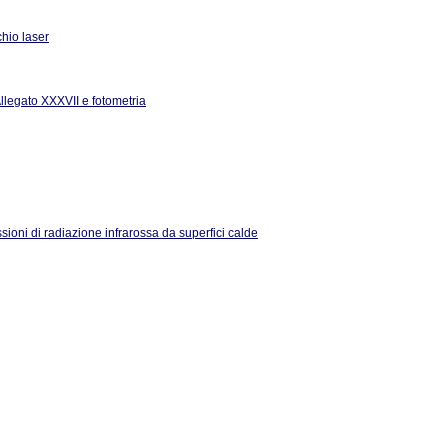
hio laser
Allegato XXXVII e fotometria
ssioni di radiazione infrarossa da superfici calde