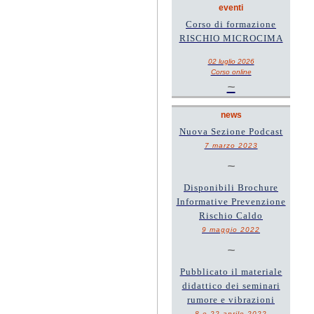
eventi
Corso di formazione
RISCHIO MICROCIMA
02 luglio 2026
Corso online
~
news
Nuova Sezione Podcast
7 marzo 2023
~
Disponibili Brochure
Informative Prevenzione
Rischio Caldo
9 maggio 2022
~
Pubblicato il materiale
didattico dei seminari
rumore e vibrazioni
8 e 22 aprile 2022