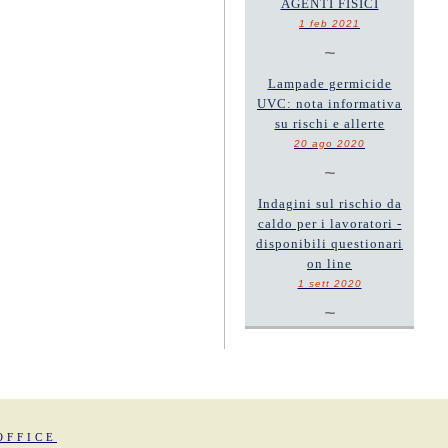
AGENTI FISICI
1 feb 2021
~
Lampade germicide
UVC: nota informativa
su rischi e allerte
20 ago 2020
~
Indagini sul rischio da
caldo per i lavoratori -
disponibili questionari
on line
1 sett 2020
~
OFFICE