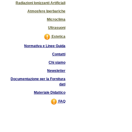
Radiazioni Ionizzanti Artificiali
Atmosfere Iperbariche
Microclima
Ultrasuoni
Estetica
Normativa e Linee Guida
Contatti
Chi siamo
Newsletter
Documentazione per la Fornitura
dati
Materiale Didattico
FAQ