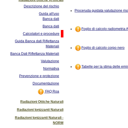
Descrizione del rischio
Proceruda guidata valutazione risc
Guida all'uso
Banca dati
Banca dati
Foglio di calcolo radiometria 
Calcolatori e procedure
Guida Banca dati Riflettanza
Materiali
Foglio di calcolo corpo nero
Banca Dati Riflettanza Materiali
Valutazione
Tabelle per la stima delle emi
Normativa
Prevenzione e protezione
Documentazione
FAQ Roa
Radiazioni Ottiche Naturali
Radiazioni Ionizzanti Naturali
Radiazioni Ionizzanti Naturali -
NORM