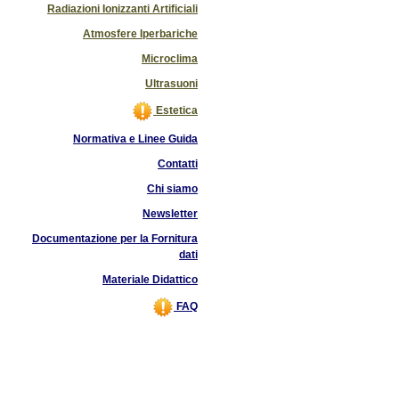
Radiazioni Ionizzanti Artificiali
Atmosfere Iperbariche
Microclima
Ultrasuoni
Estetica
Normativa e Linee Guida
Contatti
Chi siamo
Newsletter
Documentazione per la Fornitura
dati
Materiale Didattico
FAQ