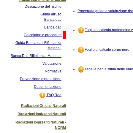
Descrizione del rischio
Proceruda guidata valutazione risc
Guida all'uso
Banca dati
Banca dati
Foglio di calcolo radiometria 
Calcolatori e procedure
Guida Banca dati Riflettanza
Materiali
Foglio di calcolo corpo nero
Banca Dati Riflettanza Materiali
Valutazione
Tabelle per la stima delle emi
Normativa
Prevenzione e protezione
Documentazione
FAQ Roa
Radiazioni Ottiche Naturali
Radiazioni Ionizzanti Naturali
Radiazioni Ionizzanti Naturali -
NORM