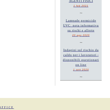
AGENTI FISICI
1 feb 2021
~
Lampade germicide
UVC: nota informativa
su rischi e allerte
20 ago 2020
~
Indagini sul rischio da
caldo per i lavoratori -
disponibili questionari
on line
1 sett 2020
~
OFFICE