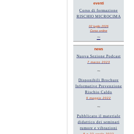
eventi
Corso di formazione
RISCHIO MICROCIMA
02 luglio 2026
Corso online
~
news
Nuova Sezione Podcast
7 marzo 2023
~
Disponibili Brochure
Informative Prevenzione
Rischio Caldo
9 maggio 2022
~
Pubblicato il materiale
didattico dei seminari
rumore e vibrazioni
8 e 22 aprile 2022