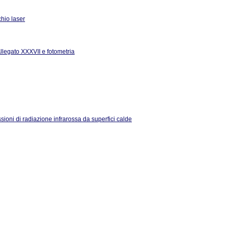
hio laser
Allegato XXXVII e fotometria
ssioni di radiazione infrarossa da superfici calde