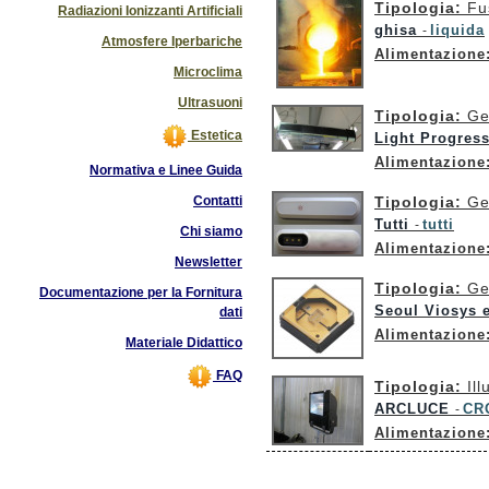
Tipologia:
Fu
Radiazioni Ionizzanti Artificiali
ghisa
liquida
-
Atmosfere Iperbariche
Alimentazione
Microclima
Ultrasuoni
Tipologia:
Ge
Estetica
Light Progress
Alimentazione
Normativa e Linee Guida
Contatti
Tipologia:
Ge
Tutti
tutti
-
Chi siamo
Alimentazione
Newsletter
Tipologia:
Ge
Documentazione per la Fornitura
Seoul Viosys 
dati
Alimentazione
Materiale Didattico
FAQ
Tipologia:
Ill
ARCLUCE
CR
-
Alimentazione