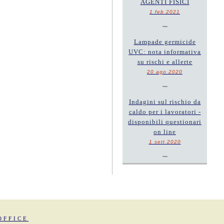
AGENTI FISICI
1 feb 2021
~
Lampade germicide
UVC: nota informativa
su rischi e allerte
20 ago 2020
~
Indagini sul rischio da
caldo per i lavoratori -
disponibili questionari
on line
1 sett 2020
~
OFFICE