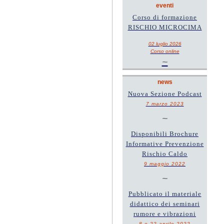
eventi
Corso di formazione
RISCHIO MICROCIMA
02 luglio 2026
Corso online
~
news
Nuova Sezione Podcast
7 marzo 2023
~
Disponibili Brochure
Informative Prevenzione
Rischio Caldo
9 maggio 2022
~
Pubblicato il materiale
didattico dei seminari
rumore e vibrazioni
8 e 22 aprile 2022