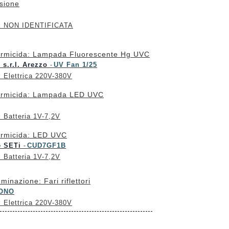
sione
:
NON IDENTIFICATA
rmicida: Lampada Fluorescente Hg UVC
 s.r.l. Arezzo
UV Fan 1/25
-
:
Elettrica 220V-380V
rmicida: Lampada LED UVC
:
Batteria 1V-7,2V
rmicida: LED UVC
e SETi
CUD7GF1B
-
:
Batteria 1V-7,2V
uminazione: Fari riflettori
ONO
:
Elettrica 220V-380V