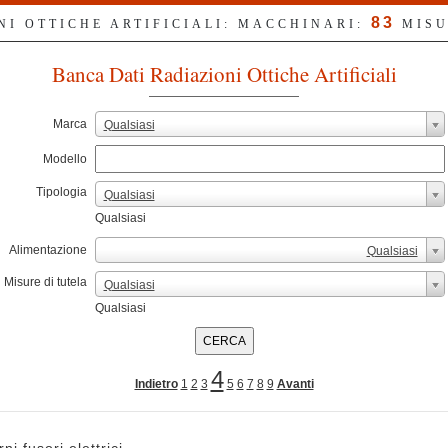
83
NI OTTICHE ARTIFICIALI: MACCHINARI:
MISU
Banca Dati Radiazioni Ottiche Artificiali
Marca
Qualsiasi
Modello
Tipologia
Qualsiasi
Qualsiasi
Alimentazione
Qualsiasi
Misure di tutela
Qualsiasi
Qualsiasi
4
Indietro
1
2
3
5
6
7
8
9
Avanti