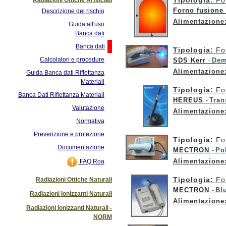
Tipologia:
For
Forno fusione
Descrizione del rischio
Alimentazione
Guida all'uso
Banca dati
Banca dati
Tipologia:
Fo
Calcolatori e procedure
SDS Kerr
Dem
-
Alimentazione
Guida Banca dati Riflettanza
Materiali
Tipologia:
Fo
Banca Dati Riflettanza Materiali
HEREUS
Tran
-
Valutazione
Alimentazione
Normativa
Prevenzione e protezione
Tipologia:
Fo
Documentazione
MECTRON
Pol
-
Alimentazione
FAQ Roa
Tipologia:
Fo
Radiazioni Ottiche Naturali
MECTRON
Bl
-
Radiazioni Ionizzanti Naturali
Alimentazione
Radiazioni Ionizzanti Naturali -
NORM