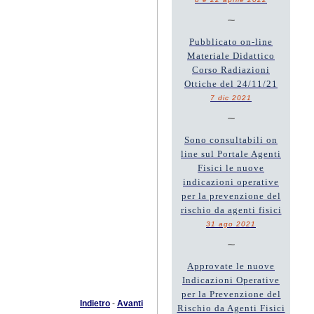
~
Pubblicato on-line
Materiale Didattico
Corso Radiazioni
Ottiche del 24/11/21
7 dic 2021
~
Sono consultabili on
line sul Portale Agenti
Fisici le nuove
indicazioni operative
per la prevenzione del
rischio da agenti fisici
31 ago 2021
~
Approvate le nuove
Indicazioni Operative
per la Prevenzione del
Indietro
-
Avanti
Rischio da Agenti Fisici