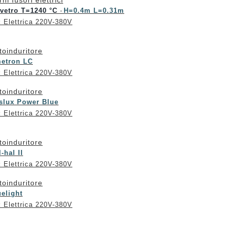
ni fusori elettrici
 vetro T=1240 °C
H=0.4m L=0.31m
-
:
Elettrica 220V-380V
toinduritore
etron LC
:
Elettrica 220V-380V
toinduritore
slux Power Blue
:
Elettrica 220V-380V
toinduritore
-hal II
:
Elettrica 220V-380V
toinduritore
uelight
:
Elettrica 220V-380V