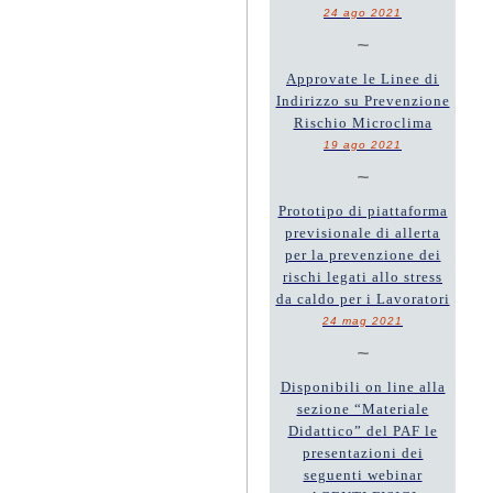
24 ago 2021
~
Approvate le Linee di
Indirizzo su Prevenzione
Rischio Microclima
19 ago 2021
~
Prototipo di piattaforma
previsionale di allerta
per la prevenzione dei
rischi legati allo stress
da caldo per i Lavoratori
24 mag 2021
~
Disponibili on line alla
sezione “Materiale
Didattico” del PAF le
presentazioni dei
seguenti webinar